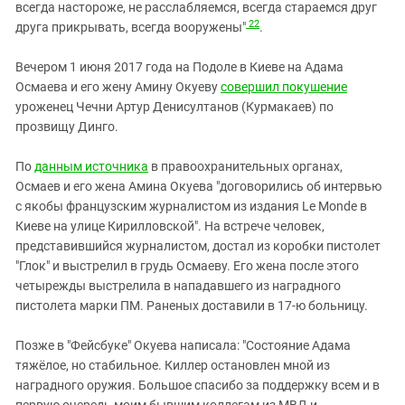
всегда настороже, не расслабляемся, всегда стараемся друг
22
друга прикрывать, всегда вооружены"
.
Вечером 1 июня 2017 года на Подоле в Киеве на Адама
Осмаева и его жену Амину Окуеву
совершил покушение
уроженец Чечни Артур Денисултанов (Курмакаев) по
прозвищу Динго.
По
данным источника
в правоохранительных органах,
Осмаев и его жена Амина Окуева "договорились об интервью
с якобы французским журналистом из издания Le Monde в
Киеве на улице Кирилловской". На встрече человек,
представившийся журналистом, достал из коробки пистолет
"Глок" и выстрелил в грудь Осмаеву. Его жена после этого
четырежды выстрелила в нападавшего из наградного
пистолета марки ПМ. Раненых доставили в 17-ю больницу.
Позже в "Фейсбуке" Окуева написала: "Состояние Адама
тяжёлое, но стабильное. Киллер остановлен мной из
наградного оружия. Большое спасибо за поддержку всем и в