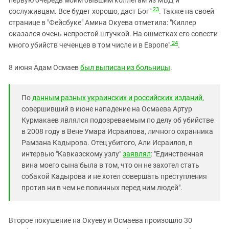
первую очередь моим бывшим коллегам из МВД и
23
сослуживцам. Все будет хорошо, даст Бог"
. Также на своей
странице в "Фейсбуке" Амина Окуева отметила: "Киллер
оказался очень непростой штучкой. На ошметках его совести
24
много убийств чеченцев в том числе и в Европе"
.
8 июня Адам Осмаев
был выписан из больницы
.
По
данным разных украинских и российских изданий
,
совершивший в июне нападение на Осмаева Артур
Курмакаев являлся подозреваемым по делу об убийстве
в 2008 году в Вене Умара Исраилова, личного охранника
Рамзана Кадырова. Отец убитого, Али Исраилов, в
интервью "Кавказскому узлу"
заявлял
: "Единственная
вина моего сына была в том, что он не захотел стать
собакой Кадырова и не хотел совершать преступления
против ни в чем не повинных перед ним людей".
Второе покушение на Окуеву и Осмаева произошло 30