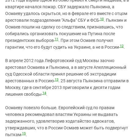
2012 года взрыв одной из бомб привел к смерти Мадаева, а в
квартире начался пожар. СБУ задержало Пьянзина, а
Осмаеву удалось скрыться, но в феврале его вместе с отцом
10
арестовали подразделения "Альфа" СБУ и ФСБ
. Пьянзин и
Осмаев пошли на сделку со следствием, признавшись, что
собирались организовать покушение на Путина после
11
президентских выборов
. При этом Осмаев получил
12
гарантии, что его будут судить на Украине, а не в России
.
В апреле 2012 года Лефортовский суд Москвы заочно
арестовал Осмаева и Пьянзина, а в августе Апелляционный
суд Одесской области принял решение об экстрадиции
13
арестованных в Россию
. 25 августа Пьянзина отправили в
Москву, где в сентябре 2013 приговорили к десяти годам
14
лишения свободы
.
Осмаеву повезло больше. Европейский суд по правам
человека рекомендовал властям Украины не выдавать
задержанного, удовлетворив ходатайство адвокатов,
утверждавших, что в России Осмаев может быть подвергнут
15
пыткам
.