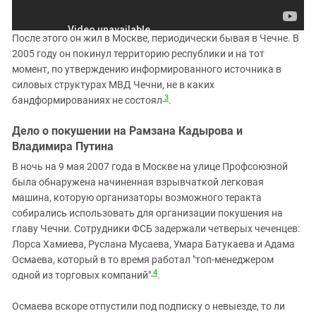
После этого он жил в Москве, периодически бывая в Чечне. В
2005 году он покинул территорию республики и на тот
момент, по утверждению информированного источника в
силовых структурах МВД Чечни, не в каких
3
бандформированиях не состоял
.
Дело о покушении на Рамзана Кадырова и
Владимира Путина
В ночь на 9 мая 2007 года в Москве на улице Профсоюзной
была обнаружена начиненная взрывчаткой легковая
машина, которую организаторы возможного теракта
собирались использовать для организации покушения на
главу Чечни. Сотрудники ФСБ задержали четверых чеченцев:
Лорса Хамиева, Руслана Мусаева, Умара Батукаева и Адама
Осмаева, который в то время работал "топ-менеджером
4
одной из торговых компаний"
.
Осмаева вскоре отпустили под подписку о невыезде, то ли