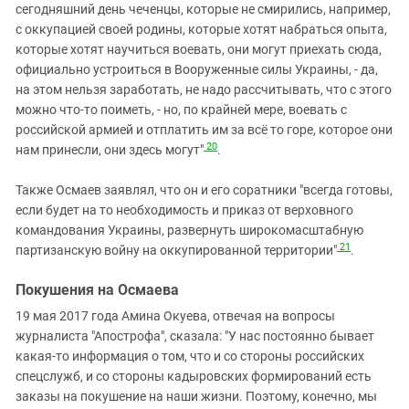
сегодняшний день чеченцы, которые не смирились, например,
с оккупацией своей родины, которые хотят набраться опыта,
которые хотят научиться воевать, они могут приехать сюда,
официально устроиться в Вооруженные силы Украины, - да,
на этом нельзя заработать, не надо рассчитывать, что с этого
можно что-то поиметь, - но, по крайней мере, воевать с
российской армией и отплатить им за всё то горе, которое они
20
нам принесли, они здесь могут"
.
Также Осмаев заявлял, что он и его соратники "всегда готовы,
если будет на то необходимость и приказ от верховного
командования Украины, развернуть широкомасштабную
21
партизанскую войну на оккупированной территории"
.
Покушения на Осмаева
19 мая 2017 года Амина Окуева, отвечая на вопросы
журналиста "Апострофа", сказала: "У нас постоянно бывает
какая-то информация о том, что и со стороны российских
спецслужб, и со стороны кадыровских формирований есть
заказы на покушение на наши жизни. Поэтому, конечно, мы