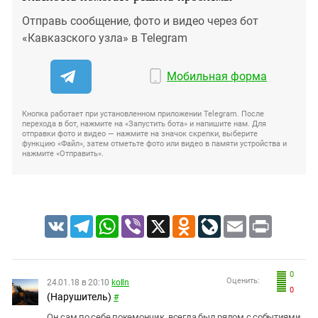
Отправь сообщение, фото и видео через бот
«Кавказского узла» в Telegram
Мобильная форма
Кнопка работает при установленном приложении Telegram. После
перехода в бот, нажмите на «Запустить бота» и напишите нам. Для
отправки фото и видео — нажмите на значок скрепки, выберите
функцию «Файл», затем отметьте фото или видео в памяти устройства и
нажмите «Отправить».
VK
Telegram
WhatsApp
Viber
X
Odnoklassniki
LiveJournal
Email
Print
0
Оценить:
24.01.18 в 20:10
kolln
0
(Нарушитель)
#
Он сам по себе покемончик, всегда был рядом с событиями,