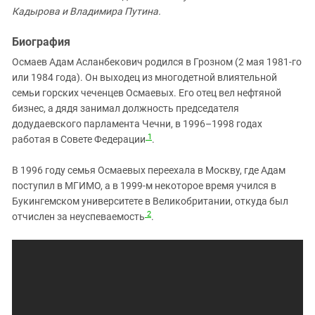
Южный Кавказ
Кадырова и Владимира Путина.
ЮФО
Биография
Осмаев Адам Асланбекович родился в Грозном (2 мая 1981-го
или 1984 года). Он выходец из многодетной влиятельной
семьи горских чеченцев Осмаевых. Его отец вел нефтяной
бизнес, а дядя занимал должность председателя
додудаевского парламента Чечни, в 1996–1998 годах
1
работая в Совете Федерации
.
В 1996 году семья Осмаевых переехала в Москву, где Адам
поступил в МГИМО, а в 1999-м некоторое время учился в
Букингемском университете в Великобритании, откуда был
2
отчислен за неуспеваемость
.