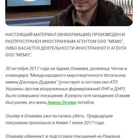
ЗАСТАВЛЯЕТ
Дагестан
КАВКАЗ ЗА ПАЛЕСТИНУ
Ингушетия
ИНАКОМЫСЛИЕ В ЧЕЧНЕ
Кабардино-Балкария
ПРЕСЛЕДОВАНИЕ АКТИВИСТОВ
МОБИЛИЗАЦИЯ И ПРОТЕСТЫ
Калмыкия
НАСТОЯЩИЙ МАТЕРИАЛ (ИНФОРМАЦИЯ) ПРОИЗВЕДЕН И
РАСПРОСТРАНЕН ИНОСТРАННЫМ АГЕНТОМ ООО "МЕМО",
Карачаево-Черкесия
ЛИБО КАСАЕТСЯ ДЕЯТЕЛЬНОСТИ ИНОСТРАННОГО АГЕНТА
Краснодарский край
ООО "МЕМО".
Нагорный Карабах
30 октября 2017 года на Адама Осмаева, уроженца Чечни и
Российская Федерация
командира "Международного миротворческого батальона
Ростовская область
имени Джохара Дудаева" (участвует в составе сил АТО
Украины против вооруженных формирований ЛНР и ДНР),
Северная Осетия - Алания
было совершено покушение. В результате нападения Осмаев
СКФО
был ранен, его жена
Амина Окуева
погибла.
Ставропольский край
Окуеву и Осмаева уже пытались убить. Предыдущее
Чечня
покушение произошло в Киеве 1 июня 2017 года.
Южная Осетия
Осмаева обвиняют в подготовке покушений на Рамзана