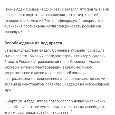
Позже Адам Осмаев неоднократно заявлял, что под пытками
признался в подготовке покушения, а его отец, бывший
гендиректор компании "Чеченнефтепродукт", говорил, что
обвинения против сына могли сфабриковать российские
16
спецслужбы
.
Освобождение из-под ареста
За время следствия по делу Осмаева в Украине произошла
смена власти - бывший президент страны Виктор Янукович
бежал в Россию. У гражданской жены Осмаева – Амины
Окуевой, активно участвовавшей в многомесячном
сопротивлении в Киеве и оказывавшей помощь
пострадавшим в столкновениях с проправительственными
силами демонстрантов, появилась надежда на освобождение
мужа.
В марте 2014 года Окуева потребовала у новых украинских
властей признать ее мужа политзаключенным, освободить
17
его из-под стражи и реабилитировать
.