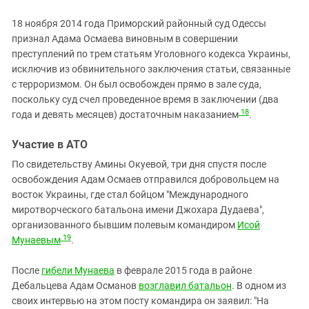
18 ноября 2014 года Приморский районный суд Одессы
признал Адама Осмаева виновным в совершении
преступлений по трем статьям Уголовного кодекса Украины,
исключив из обвинительного заключения статьи, связанные
с терроризмом. Он был освобожден прямо в зале суда,
поскольку суд счел проведенное время в заключении (два
18
года и девять месяцев) достаточным наказанием
.
Участие в АТО
По свидетельству Амины Окуевой, три дня спустя после
освобождения Адам Осмаев отправился добровольцем на
восток Украины, где стал бойцом "Международного
миротворческого батальона имени Джохара Дудаева",
организованного бывшим полевым командиром
Исой
19
Мунаевым
.
После
гибели Мунаева
в феврале 2015 года в районе
Дебальцева Адам Османов
возглавил батальон
. В одном из
своих интервью на этом посту командира он заявил: "На