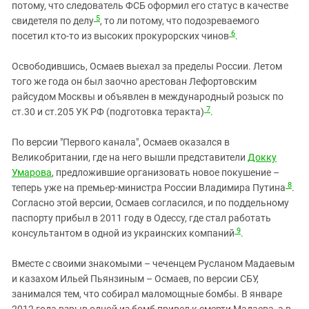
потому, что следователь ФСБ оформил его статус в качестве
5
свидетеля по делу
, то ли потому, что подозреваемого
6
посетил кто-то из высоких прокурорских чинов
.
Освободившись, Осмаев выехал за пределы России. Летом
того же года он был заочно арестован Лефортовским
райсудом Москвы и объявлен в международный розыск по
7
ст.30 и ст.205 УК РФ (подготовка теракта)
.
По версии "Первого канала", Осмаев оказался в
Великобритании, где на него вышли представители
Докку
Умарова
, предложившие организовать новое покушение –
8
теперь уже на премьер-министра России Владимира Путина
.
Согласно этой версии, Осмаев согласился, и по поддельному
паспорту прибыл в 2011 году в Одессу, где стал работать
9
консультантом в одной из украинских компаний
.
Вместе с своими знакомыми – чеченцем Русланом Мадаевым
и казахом Ильей Пьянзиным – Осмаев, по версии СБУ,
занимался тем, что собирал маломощные бомбы. В январе