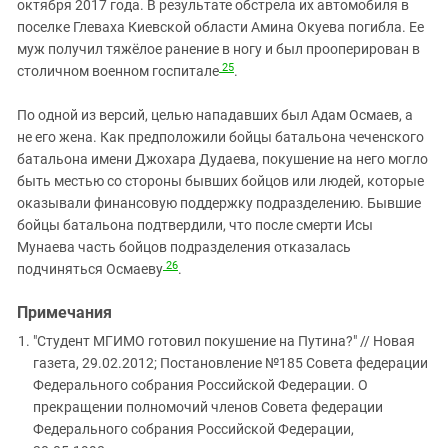
октября 2017 года. В результате обстрела их автомобиля в
поселке Глеваха Киевской области Амина Окуева погибла. Ее
муж получил тяжёлое ранение в ногу и был прооперирован в
25
столичном военном госпитале
.
По одной из версий, целью нападавших был Адам Осмаев, а
не его жена. Как предположили бойцы батальона чеченского
батальона имени Джохара Дудаева, покушение на него могло
быть местью со стороны бывших бойцов или людей, которые
оказывали финансовую поддержку подразделению. Бывшие
бойцы батальона подтвердили, что после смерти Исы
Мунаева часть бойцов подразделения отказалась
26
подчиняться Осмаеву
.
Примечания
"Студент МГИМО готовил покушение на Путина?" // Новая
газета, 29.02.2012; Постановление №185 Совета федерации
Федерального собрания Российской Федерации. О
прекращении полномочий членов Совета федерации
Федерального собрания Российской Федерации,