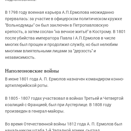
В 1798 году военная карьера А.П.Ермолова неожиданно
прервалась: за участие в офицерском политическом кружке
"Вольнодумцы" он был заключен в Петропавловскую
крепость, а затем сослан "на вечное житьё" в Кострому. В 1801
после убийства императора Павла I А.П.Ермолов в числе
многих был прощен и продолжил службу, но был нелюбим
многими влиятельными лицами за "дерзость" и
независимость.
Наполеоновские войны
В июне 1801 года А. П. Ермолов назначен командиром конно-
артиллерийской роты.
В 1805 - 1807 годах участвовал в войнах Третьей и Четвертой
коалиций с Францией, был при Аустерлице. В 1808 году
произведен в генерал-майоры.
Во время Отечественной войны 1812 года А. П. Ермолов был
начальником штаба 1-й Западной армии, сыграл