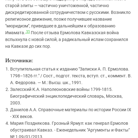
старой элиты — частично уничтоженной, частично
дискредитированной сотрудничеством с русскими. Возникло
религиозное движение, позже получившее название
"мюридизм", приведшее в дальнейшем к образованию
11
Имамата.
После отзыва Ермолова Кавказская война
вспыхнула с новой силой, а радикальный ислам сохранился
на Кавказе до сих пор.
Источники:
Вступительная статья к изданию "Записки А. П. Ермолова.
1798–1826 гг." / Сост., подгот. текста, вступ. ст., коммент. В.
А. Федорова. — М.: Высш. шк., 1991.
Залесский К.А. Наполеоновские войны 1799-1815.
Биографический энциклопедический словарь, Москва,
2003.
Данилов А.А. Справочные материалы по истории России IX
- XIX веков.
Мария Позднякова. Грозный Ярмул: как генерал Ермолов
обустраивал Кавказ. - Еженедельник "Аргументы и Факты"
№ 1 09/01/2013.