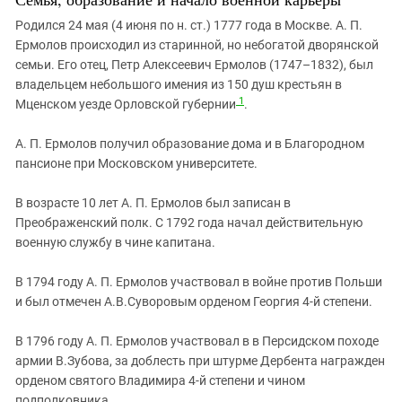
Южный Кавказ
Родился 24 мая (4 июня по н. ст.) 1777 года в Москве. А. П.
ЮФО
Ермолов происходил из старинной, но небогатой дворянской
семьи. Его отец, Петр Алексеевич Ермолов (1747–1832), был
владельцем небольшого имения из 150 душ крестьян в
1
Мценском уезде Орловской губернии
.
А. П. Ермолов получил образование дома и в Благородном
пансионе при Московском университете.
В возрасте 10 лет А. П. Ермолов был записан в
Преображенский полк. С 1792 года начал действительную
военную службу в чине капитана.
В 1794 году А. П. Ермолов участвовал в войне против Польши
и был отмечен А.В.Суворовым орденом Георгия 4-й степени.
В 1796 году А. П. Ермолов участвовал в в Персидском походе
армии В.Зубова, за доблесть при штурме Дербента награжден
орденом святого Владимира 4-й степени и чином
подполковника.