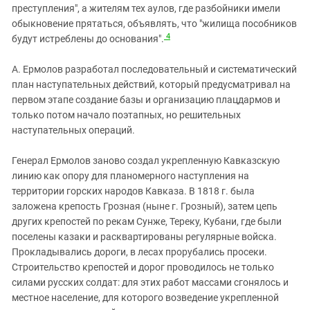
преступления", а жителям тех аулов, где разбойники имели
обыкновение прятаться, объявлять, что "жилища пособников
4
будут истреблены до основания".
А. Ермолов разработал последовательный и систематический
план наступательных действий, который предусматривал на
первом этапе создание базы и организацию плацдармов и
только потом начало поэтапных, но решительных
наступательных операций.
Генерал Ермолов заново создал укрепленную Кавказскую
линию как опору для планомерного наступления на
территории горских народов Кавказа. В 1818 г. была
заложена крепость Грозная (ныне г. Грозный), затем цепь
других крепостей по рекам Сунже, Тереку, Кубани, где были
поселены казаки и расквартированы регулярные войска.
Прокладывались дороги, в лесах прорубались просеки.
Строительство крепостей и дорог проводилось не только
силами русских солдат: для этих работ массами сгонялось и
местное население, для которого возведение укрепленной