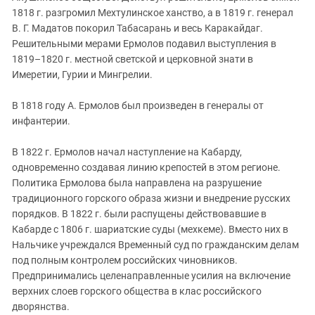
1818 г. разгромил Мехтулинское ханство, а в 1819 г. генерал
В. Г. Мадатов покорил Табасарань и весь Каракайдаг.
Решительными мерами Ермолов подавил выступления в
1819–1820 г. местной светской и церковной знати в
Имеретии, Гурии и Мингрелии.
В 1818 году А. Ермолов был произведен в генералы от
инфантерии.
В 1822 г. Ермолов начал наступление на Кабарду,
одновременно создавая линию крепостей в этом регионе.
Политика Ермолова была направлена на разрушение
традиционного горского образа жизни и внедрение русских
порядков. В 1822 г. были распущены действовавшие в
Кабарде с 1806 г. шариатские суды (мехкеме). Вместо них в
Нальчике учреждался Временный суд по гражданским делам
под полным контролем российских чиновников.
Предпринимались целенаправленные усилия на включение
верхних слоев горского общества в клас российского
дворянства.