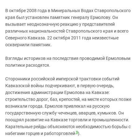
В октябре 2008 года в Минеральных Водах Ставропольского
края был установлен памятник генералу Ермолову. Он
вызывает неоднозначную реакцию у представителей
различных национальностей Ставропольского края и всего
Северного Кавказа. 22 октября 2011 года неизвестные
осквернили памятник.
Взгляды историков на последствия проводимой Ермоловым
политики расходятся.
Сторонники российской имперской трактовки событий
Кавказской войны подчеркивают, в первую очередь,
достижения администрации Ермолова на Кавказе:
строительство дорог, баз, крепостей, на месте которых позже
возникали города. Ермолов привлекал на русскую
государственную службу чеченцев, аварцев, кумыков. Он
поощрял развитие на Кавказе торговли и промышленности.
Карательные рейды объясняются необходимостью борьбы с
9
набегами горцев и работорговлей
).