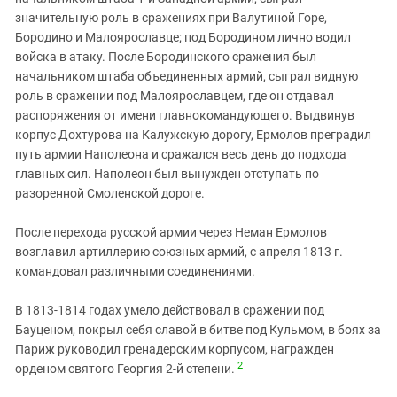
значительную роль в сражениях при Валутиной Горе,
Бородино и Малоярославце; под Бородином лично водил
войска в атаку. После Бородинского сражения был
начальником штаба объединенных армий, сыграл видную
роль в сражении под Малоярославцем, где он отдавал
распоряжения от имени главнокомандующего. Выдвинув
корпус Дохтурова на Калужскую дорогу, Ермолов преградил
путь армии Наполеона и сражался весь день до подхода
главных сил. Наполеон был вынужден отступать по
разоренной Смоленской дороге.
После перехода русской армии через Неман Ермолов
возглавил артиллерию союзных армий, с апреля 1813 г.
командовал различными соединениями.
В 1813-1814 годах умело действовал в сражении под
Бауценом, покрыл себя славой в битве под Кульмом, в боях за
Париж руководил гренадерским корпусом, награжден
2
орденом святого Георгия 2-й степени.