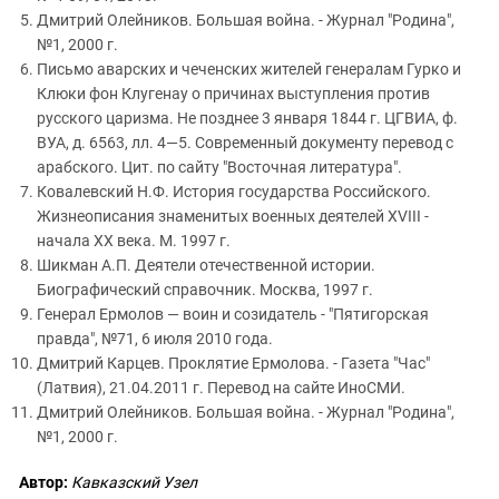
Дмитрий Олейников. Большая война. - Журнал "Родина",
№1, 2000 г.
Письмо аварских и чеченских жителей генералам Гурко и
Клюки фон Клугенау о причинах выступления против
русского царизма. Не позднее 3 января 1844 г. ЦГВИА, ф.
ВУА, д. 6563, лл. 4—5. Современный документу перевод с
арабского. Цит. по сайту "Восточная литература".
Ковалевский Н.Ф. История государства Российского.
Жизнеописания знаменитых военных деятелей XVIII -
начала XX века. М. 1997 г.
Шикман А.П. Деятели отечественной истории.
Биографический справочник. Москва, 1997 г.
Генерал Ермолов — воин и созидатель - "Пятигорская
правда", №71, 6 июля 2010 года.
Дмитрий Карцев. Проклятие Ермолова. - Газета "Час"
(Латвия), 21.04.2011 г. Перевод на сайте ИноСМИ.
Дмитрий Олейников. Большая война. - Журнал "Родина",
№1, 2000 г.
Автор:
Кавказский Узел