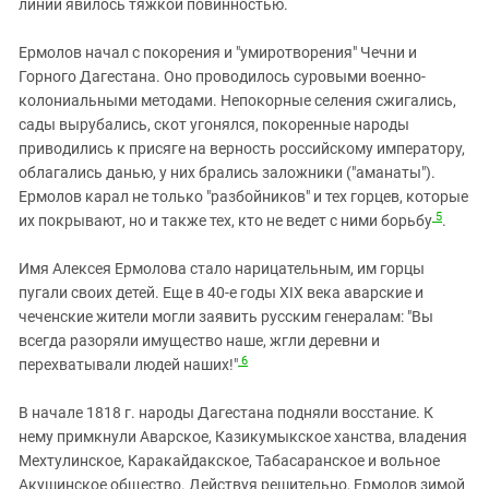
линии явилось тяжкой повинностью.
Ермолов начал с покорения и "умиротворения" Чечни и
Горного Дагестана. Оно проводилось суровыми военно-
колониальными методами. Непокорные селения сжигались,
сады вырубались, скот угонялся, покоренные народы
приводились к присяге на верность российскому императору,
облагались данью, у них брались заложники ("аманаты").
Ермолов карал не только "разбойников" и тех горцев, которые
5
их покрывают, но и также тех, кто не ведет с ними борьбу
.
Имя Алексея Ермолова стало нарицательным, им горцы
пугали своих детей. Еще в 40-е годы XIX века аварские и
чеченские жители могли заявить русским генералам: "Вы
всегда разоряли имущество наше, жгли деревни и
6
перехватывали людей наших!"
В начале 1818 г. народы Дагестана подняли восстание. К
нему примкнули Аварское, Казикумыкское ханства, владения
Мехтулинское, Каракайдакское, Табасаранское и вольное
Акушинское общество. Действуя решительно, Ермолов зимой