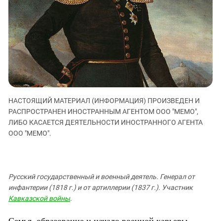
ЗАСТАВЛЯЕТ
Дагестан
КАВКАЗ ЗА ПАЛЕСТИНУ
Ингушетия
ИНАКОМЫСЛИЕ В ЧЕЧНЕ
Кабардино-Балкария
ПРЕСЛЕДОВАНИЕ АКТИВИСТОВ
МОБИЛИЗАЦИЯ И ПРОТЕСТЫ
Калмыкия
Карачаево-Черкесия
Краснодарский край
Нагорный Карабах
НАСТОЯЩИЙ МАТЕРИАЛ (ИНФОРМАЦИЯ) ПРОИЗВЕДЕН И
РАСПРОСТРАНЕН ИНОСТРАННЫМ АГЕНТОМ ООО "МЕМО",
Российская Федерация
ЛИБО КАСАЕТСЯ ДЕЯТЕЛЬНОСТИ ИНОСТРАННОГО АГЕНТА
Ростовская область
ООО "МЕМО".
Северная Осетия - Алания
СКФО
Ставропольский край
Русский государственный и военный деятель. Генерал от
инфантерии (1818 г.) и от артиллерии (1837 г.). Участник
Чечня
Кавказской войны
.
Южная Осетия
Семья, образование и начало военной карьеры