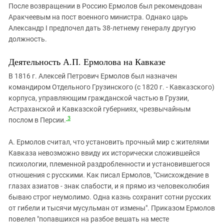
После возвращении в Россию Ермолов был рекомендован
Аракчеевым на пост военного министра. Однако царь
Александр I предпочел дать 38-летнему генералу другую
должность.
Деятельность А.П. Ермолова на Кавказе
В 1816 г. Алексей Петрович Ермолов был назначен
командиром Отдельного Грузинского (с 1820 г. - Кавказского)
корпуса, управляющим гражданской частью в Грузии,
Астраханской и Кавказской губерниях, чрезвычайным
3
послом в Персии.
А. Ермолов считал, что установить прочный мир с жителями
Кавказа невозможно ввиду их исторически сложившейся
психологии, племенной раздробленности и установившегося
отношения с русскими. Как писал Ермолов, "Снисхождение в
глазах азиатов - знак слабости, и я прямо из человеколюбия
бываю строг неумолимо. Одна казнь сохранит сотни русских
от гибели и тысячи мусульман от измены". Приказом Ермолов
повелел "попавшихся на разбое вешать на месте