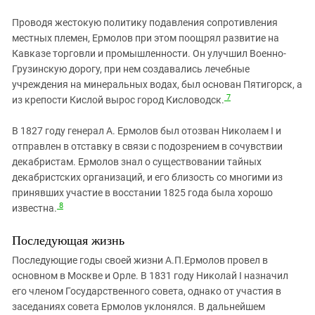
Проводя жестокую политику подавления сопротивления
местных племен, Ермолов при этом поощрял развитие на
Кавказе торговли и промышленности. Он улучшил Военно-
Грузинскую дорогу, при нем создавались лечебные
учреждения на минеральных водах, был основан Пятигорск, а
7
из крепости Кислой вырос город Кисловодск.
В 1827 году генерал А. Ермолов был отозван Николаем I и
отправлен в отставку в связи с подозрением в сочувствии
декабристам. Ермолов знал о существовании тайных
декабристских организаций, и его близость со многими из
принявших участие в восстании 1825 года была хорошо
8
известна.
Последующая жизнь
Последующие годы своей жизни А.П.Ермолов провел в
основном в Москве и Орле. В 1831 году Николай I назначил
его членом Государственного совета, однако от участия в
заседаниях совета Ермолов уклонялся. В дальнейшем