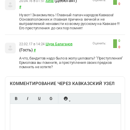
(Дебютант)
Оценить:
20.04.16 в 01:51
Айна
0
#
Ну вот ! Знакомьтесь ! Главный палач народов Кавказа!
Основоположник и главная причина вечной и не
вытравляемой ненависти ко всему русскому на Кавказе !!!
Его преступления до сих пор помнят
0
Оценить:
22.02.17 в 14:24
Шура Балаганов
0
(Гость)
#
А что, бандитов надо было в жопу целовать? "Преступления"
Ермолова вы помните, а преступления своих предков
помнить не хотите?
КОММЕНТИРОВАНИЕ ЧЕРЕЗ КАВКАЗСКИЙ УЗЕЛ