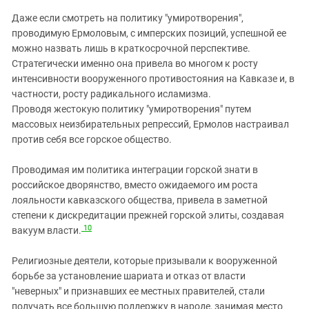
Даже если смотреть на политику "умиротворения",
проводимую Ермоловым, с имперских позиций, успешной ее
можно назвать лишь в краткосрочной перспективе.
Стратегически именно она привела во многом к росту
интенсивности вооруженного противостояния на Кавказе и, в
частности, росту радикального исламизма.
Проводя жестокую политику "умиротворения" путем
массовых неизбирательных репрессий, Ермолов настраивал
против себя все горское общество.
Проводимая им политика интеграции горской знати в
российское дворянство, вместо ожидаемого им роста
лояльности кавказского общества, привела в заметной
степени к дискредитации прежней горской элиты, создавая
10
вакуум власти.
Религиозные деятели, которые призывали к вооруженной
борьбе за установление шариата и отказ от власти
"неверных" и признавших ее местных правителей, стали
получать все большую поддержку в народе, занимая место