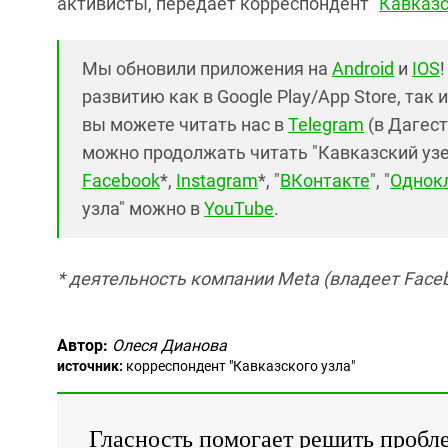
активисты, передает корреспондент "
Кавказс
Мы обновили приложения на
Android
и
IOS
развитию как в Google Play/App Store, так 
вы можете читать нас в
Telegram
(в Дагест
можно продолжать читать "Кавказский узел"
Facebook
*,
Instagram
*, "
ВКонтакте
", "
Однок
узла" можно в
YouTube
.
* деятельность компании Meta (владеет Faceb
Автор:
Олеся Дианова
источник:
корреспондент "Кавказского узла"
Гласность помогает решить пробл