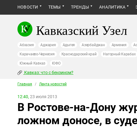
НОВОСТИ
ТЕМЫ
ТРЕНДЫ
АНАЛИТИКА
Кавказский Узел
Абхазия
Аджария
Адыгея
Азербайджан
Армения
А
Карачаево-Черкесия
Краснодарский край
Нагорный Карабах
Южный Кавказ
ЮФО
Кавказ: что с бензином?
Главная
/
Лента новостей
12:40,
23 июля 2013
В Ростове-на-Дону жу
ложном доносе, в суде