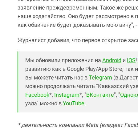
заявление преждевременным. Такое же решен
наше ходатайство. Оно будет рассмотрено в п
как обвинение будет доказывать мою вину", -
Журналист добавил, что первое открытое зас
Мы обновили приложения на
Android
и
IOS
развитию как в Google Play/App Store, так 
вы можете читать нас в
Telegram
(в Дагест
можно продолжать читать "Кавказский узел"
Facebook
*,
Instagram
*, "
ВКонтакте
", "
Однок
узла" можно в
YouTube
.
* деятельность компании Meta (владеет Faceb