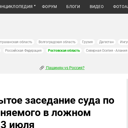
ЭНЦИКЛОПЕДИЯ
ФОРУМ
БЛОГИ
ВИДЕО
ФОТОА
страханская область
Волгоградская область
Грузия
Дагестан
Ингу
Российская Федерация
Ростовская область
Северная Осетия - Алания
Пашинян vs Россия?
ытое заседание суда по
иняемого в ложном
23 июля