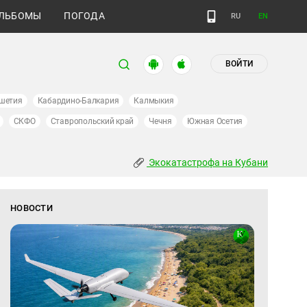
ЛЬБОМЫ
ПОГОДА
RU
EN
ВОЙТИ
шетия
Кабардино-Балкария
Калмыкия
СКФО
Ставропольский край
Чечня
Южная Осетия
Экокатастрофа на Кубани
НОВОСТИ