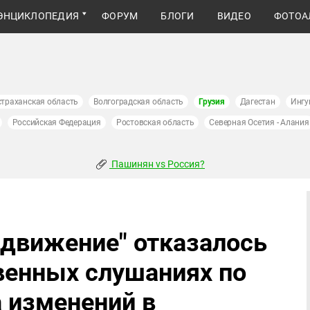
ЭНЦИКЛОПЕДИЯ
ФОРУМ
БЛОГИ
ВИДЕО
ФОТОА
страханская область
Волгоградская область
Грузия
Дагестан
Ингу
Российская Федерация
Ростовская область
Северная Осетия - Алания
Пашинян vs Россия?
 движение" отказалось
венных слушаниях по
 изменений в