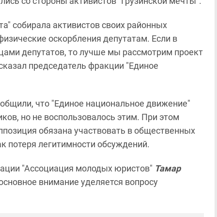
ись со стороны активистов "Грузинской мечты".
та" собирала активистов своих районных
физические оскорбления депутатам. Если в
йцами депутатов, то лучше мы рассмотрим проект
 сказал председатель фракции "Единое
ообщили, что "Единое национальное движение"
ков, но не воспользовалось этим. При этом
оппозиция обязана участвовать в общественных
ак потеря легитимности обсуждений.
зации "Ассоциация молодых юристов"
Тамар
 основное внимание уделяется вопросу