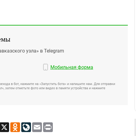
емы
авказского узла» в Telegram
Мобильная форма
ехода в бот, нажмите на «Запустить бота» и напишите нам. Для отправки
», затем отметьте фото или видео в памяти устройства и нажмите
App
Viber
X
Odnoklassniki
LiveJournal
Email
Print