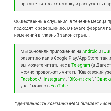
правительство в отставку и распускать па
Общественные слушания, в течение месяца п
подходят к завершению. В начале февраля па
изменений в главный закон страны.
Мы обновили приложения на
Android
и
IOS
развитию как в Google Play/App Store, так 
вы можете читать нас в
Telegram
(в Дагест
можно продолжать читать "Кавказский узел"
Facebook
*,
Instagram
*, "
ВКонтакте
", "
Однок
узла" можно в
YouTube
.
* деятельность компании Meta (владеет Faceb