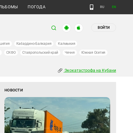
ЛЬБОМЫ
ПОГОДА
RU
EN
ВОЙТИ
шетия
Кабардино-Балкария
Калмыкия
СКФО
Ставропольский край
Чечня
Южная Осетия
Экокатастрофа на Кубани
НОВОСТИ