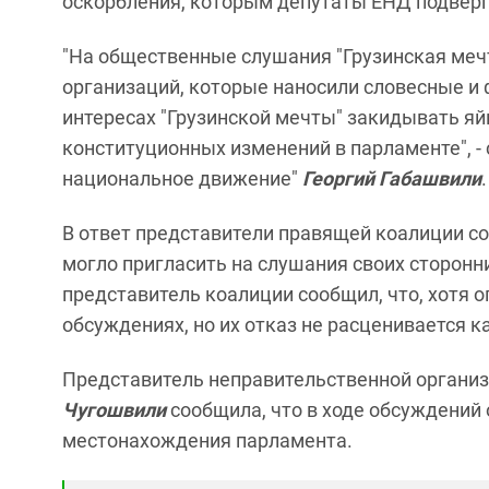
оскорбления, которым депутаты ЕНД подвергл
"На общественные слушания "Грузинская меч
организаций, которые наносили словесные и 
интересах "Грузинской мечты" закидывать я
конституционных изменений в парламенте", -
национальное движение"
Георгий Габашвили
.
В ответ представители правящей коалиции с
могло пригласить на слушания своих сторонни
представитель коалиции сообщил, что, хотя 
обсуждениях, но их отказ не расценивается к
Представитель неправительственной органи
Чугошвили
сообщила, что в ходе обсуждений
местонахождения парламента.