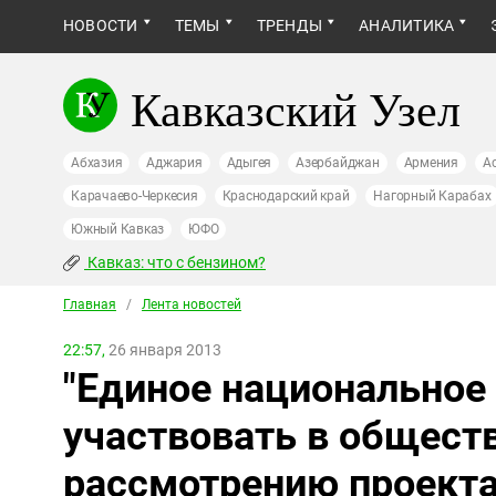
НОВОСТИ
ТЕМЫ
ТРЕНДЫ
АНАЛИТИКА
Кавказский Узел
Абхазия
Аджария
Адыгея
Азербайджан
Армения
А
Карачаево-Черкесия
Краснодарский край
Нагорный Карабах
Южный Кавказ
ЮФО
Кавказ: что с бензином?
Главная
/
Лента новостей
22:57,
26 января 2013
"Единое национальное
участвовать в общест
рассмотрению проекта