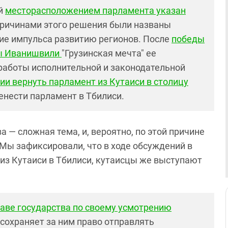
ой
месторасположением парламента указан
Причинами этого решения были названы
ие импульса развитию регионов. После
победы
ы Иванишвили
"Грузинская мечта" ее
работы исполнительной и законодательной
ии вернуть парламент из Кутаиси в столицу
ренести парламент в Тбилиси.
а — сложная тема, и, вероятно, по этой причине
 Мы зафиксировали, что в ходе обсуждений в
из Кутаиси в Тбилиси, кутаисцы же выступают
лаве государства по своему усмотрению
м сохраняет за ним право отправлять