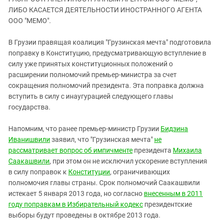
ЗАСТАВЛЯЕТ
Дагестан
ЛИБО КАСАЕТСЯ ДЕЯТЕЛЬНОСТИ ИНОСТРАННОГО АГЕНТА
КАВКАЗ ЗА ПАЛЕСТИНУ
ООО "МЕМО".
Ингушетия
ИНАКОМЫСЛИЕ В ЧЕЧНЕ
Кабардино-Балкария
ПРЕСЛЕДОВАНИЕ АКТИВИСТОВ
В Грузии правящая коалиция "Грузинская мечта" подготовила
МОБИЛИЗАЦИЯ И ПРОТЕСТЫ
поправку в Конституцию, предусматривающую вступление в
Калмыкия
силу уже принятых конституционных положений о
Карачаево-Черкесия
расширении полномочий премьер-министра за счет
Краснодарский край
сокращения полномочий президента. Эта поправка должна
вступить в силу с инаугурацией следующего главы
Нагорный Карабах
государства.
Российская Федерация
Напомним, что ранее премьер-министр Грузии
Бидзина
Ростовская область
Иванишвили
заявил, что "Грузинская мечта"
не
Северная Осетия - Алания
рассматривает вопрос об импичменте
президента
Михаила
СКФО
Саакашвили
, при этом он не исключил ускорение вступления
в силу поправок к
Конституции
, ограничивающих
Ставропольский край
полномочия главы страны. Срок полномочий Саакашвили
Чечня
истекает 5 января 2013 года, но согласно
внесенным в 2011
году поправкам в Избирательный кодекс
президентские
Южная Осетия
выборы будут проведены в октябре 2013 года.