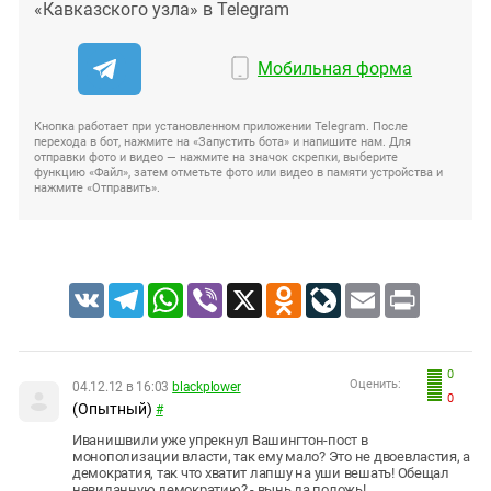
«Кавказского узла» в Telegram
Мобильная форма
Кнопка работает при установленном приложении Telegram. После
перехода в бот, нажмите на «Запустить бота» и напишите нам. Для
отправки фото и видео — нажмите на значок скрепки, выберите
функцию «Файл», затем отметьте фото или видео в памяти устройства и
нажмите «Отправить».
VK
Telegram
WhatsApp
Viber
X
Odnoklassniki
LiveJournal
Email
Print
0
Оценить:
04.12.12 в 16:03
blackplower
0
(Опытный)
#
Иванишвили уже упрекнул Вашингтон-пост в
монополизации власти, так ему мало? Это не двоевластия, а
демократия, так что хватит лапшу на уши вешать! Обещал
невиданную демократию? - вынь да положь!