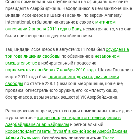
Южный Кавказ
Список помилованных опубликован на официальном сайте
президента Азербайджана. Находящиеся в нем заключенные
ЮФО
Видади Искендеров и Шахин Гасанли, по версии Amnesty
İnternational, отбывали наказание в связи с
митингом
оппозиции 2 апреля 2011 года в Баку
, несмотря на то, что они
были приговорены по другим обвинениям.
Так, Видади Искендеров в августе 2011 года был
осужден на
три года лишения свободы
по обвинению в
незаконном
вмешательстве
в избирательный процесс на
парламентских выборах 7 ноября 2010 года
. Шахин Гасанли в
марте 2011 года был
приговорен к двум годам лишения
свободы
по статье 228.1 (незаконные хранение, ношение,
продажа, огнестрельного оружия, его комплектующих,
боеприпасов, взрывчатых веществ) УК Азербайджана.
Распоряжением президента сегодня помилованы также двое
журналистов –
корреспондент иранского телевидения в
Азербайджане Анар Байрамлы
и региональный
корреспондент газеты "Хурал" в южной зоне Азербайджана
Айдын Джаныев
. Освобожден правозащитник
Талех