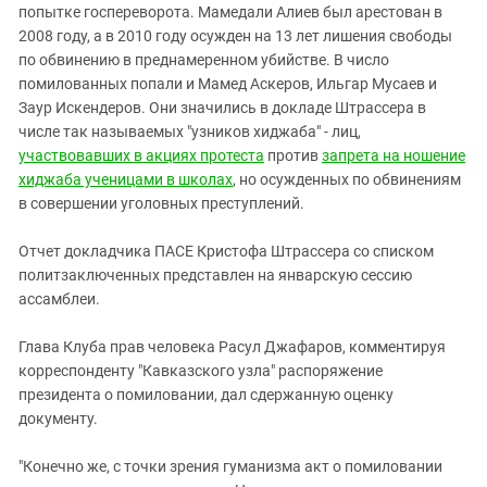
попытке госпереворота.
Мамедали
Алиев был арестован в
2008 году, а в 2010 году осужден на 13 лет лишения свободы
по обвинению в преднамеренном убийстве. В число
помилованных попали и Мамед Аскеров, Ильгар Мусаев и
Заур Искендеров. Они значились в докладе Штрассера в
числе так называемых "узников хиджаба" - лиц,
участвовавших в акциях протеста
против
запрета на ношение
хиджаба ученицами в школах
, но осужденных по обвинениям
в совершении уголовных преступлений.
Отчет докладчика ПАСЕ Кристофа Штрассера со списком
политзаключенных представлен на январскую сессию
ассамблеи.
Глава Клуба прав человека Расул Джафаров, комментируя
корреспонденту "Кавказского узла" распоряжение
президента о помиловании, дал сдержанную оценку
документу.
"Конечно же, с точки зрения гуманизма акт о помиловании