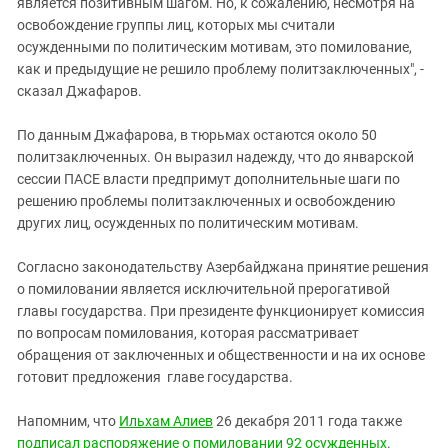
является позитивным шагом. Но, к сожалению, несмотря на
освобождение группы лиц, которых мы считали
осужденными по политическим мотивам, это помилование,
как и предыдущие не решило проблему политзаключенных", -
сказал Джафаров.
По данным Джафарова, в тюрьмах остаются около 50
политзаключенных. Он выразил надежду, что до январской
сессии ПАСЕ власти предпримут дополнительные шаги по
решению проблемы политзаключенных и освобождению
других лиц, осужденных по политическим мотивам.
Согласно законодательству Азербайджана принятие решения
о помиловании является исключительной прерогативой
главы государства. При президенте функционирует комиссия
по вопросам помилования, которая рассматривает
обращения от заключенных и общественности и на их основе
готовит предложения главе государства.
Напомним, что
Ильхам Алиев
26 декабря 2011 года также
подписал распоряжение о помиловании 92 осужденных
.