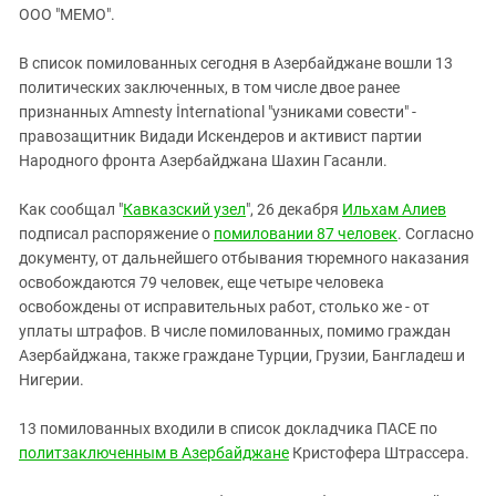
ЗАСТАВЛЯЕТ
ООО "МЕМО".
Дагестан
КАВКАЗ ЗА ПАЛЕСТИНУ
Ингушетия
ИНАКОМЫСЛИЕ В ЧЕЧНЕ
В список помилованных сегодня в Азербайджане вошли 13
политических заключенных, в том числе двое ранее
Кабардино-Балкария
ПРЕСЛЕДОВАНИЕ АКТИВИСТОВ
признанных Amnesty İnternational "узниками совести" -
МОБИЛИЗАЦИЯ И ПРОТЕСТЫ
Калмыкия
правозащитник Видади Искендеров и активист партии
Карачаево-Черкесия
Народного фронта Азербайджана Шахин Гасанли.
Краснодарский край
Как сообщал "
Кавказский узел
", 26 декабря
Ильхам Алиев
Нагорный Карабах
подписал распоряжение о
помиловании 87 человек
. Согласно
документу, от дальнейшего отбывания тюремного наказания
Российская Федерация
освобождаются 79 человек, еще четыре человека
Ростовская область
освобождены от исправительных работ, столько же - от
Северная Осетия - Алания
уплаты штрафов. В числе помилованных, помимо граждан
Азербайджана, также граждане Турции, Грузии, Бангладеш и
СКФО
Нигерии.
Ставропольский край
13 помилованных входили в список докладчика ПАСЕ по
Чечня
политзаключенным в Азербайджане
Кристофера Штрассера.
Южная Осетия