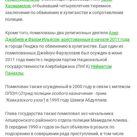
Хасмамедов
, отбывавший четырехлетнее тюремное
заключение по обвинению в хулиганстве и сопротивлении
полиции.
Кроме того, помилованы два религиозных деятеля
Азер
Джабиев и Фахри Ильясов, арестованные в начале 2011 года
в городе Гянджа по обвинению в хулиганстве. Еще один из
помилованных Джейхун Фарзуллаев был осужден в июне
2011 года вместе с лидером партии Национальной
государственности Азербайджана (ПНГА)
Нейматом
Панахлы
.
Помилован также осужденный в 2000 году в связи с мятежом
ОПОН (
Отряд полиции особого назначения - прим.
"Кавказского узла"
) в 1995 году Шамси Абдуллаев.
Глава государства также помиловал экс-начальника
Апшеронского районного отдела полиции Мамедали Алиева.
В середине 1990-х годов он был объявлен в розыск по
подозрению в совершении ряда преступлений, в том числе