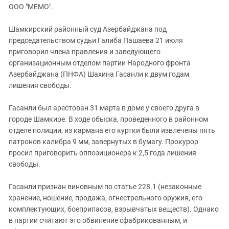
ЗАСТАВЛЯЕТ
ООО "МЕМО".
Дагестан
КАВКАЗ ЗА ПАЛЕСТИНУ
Ингушетия
ИНАКОМЫСЛИЕ В ЧЕЧНЕ
Шамкирский районный суд Азербайджана под
председательством судьи Галиба Пашаева 21 июля
Кабардино-Балкария
ПРЕСЛЕДОВАНИЕ АКТИВИСТОВ
приговорил члена правления и заведующего
МОБИЛИЗАЦИЯ И ПРОТЕСТЫ
Калмыкия
организационным отделом партии Народного фронта
Карачаево-Черкесия
Азербайджана (ПНФА) Шахина Гасанли к двум годам
лишения свободы.
Краснодарский край
Нагорный Карабах
Гасанли был арестован 31 марта в доме у своего друга в
городе Шамкире. В ходе обыска, проведенного в районном
Российская Федерация
отделе полиции, из кармана его куртки были извлечены пять
Ростовская область
патронов калибра 9 мм, завернутых в бумагу. Прокурор
Северная Осетия - Алания
просил приговорить оппозиционера к 2,5 года лишения
свободы.
СКФО
Ставропольский край
Гасанли признан виновным по статье 228.1 (незаконные
хранение, ношение, продажа, огнестрельного оружия, его
Чечня
комплектующих, боеприпасов, взрывчатых веществ). Однако
Южная Осетия
в партии считают это обвинение сфабрикованным, и