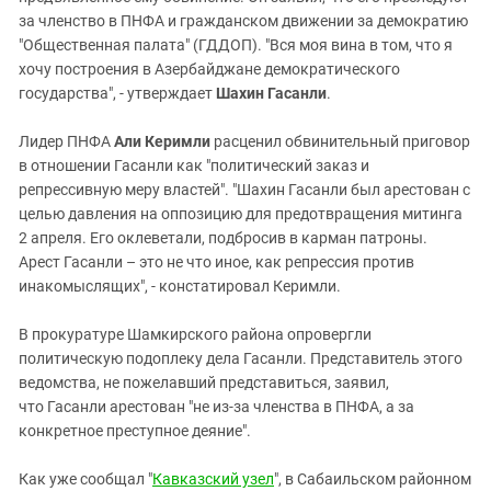
за членство в ПНФА и гражданском движении за демократию
"Общественная палата" (ГДДОП). "Вся моя вина в том, что я
хочу построения в Азербайджане демократического
государства", - утверждает
Шахин Гасанли
.
Лидер ПНФА
Али Керимли
расценил обвинительный приговор
в отношении Гасанли как "политический заказ и
репрессивную меру властей". "Шахин Гасанли был арестован с
целью давления на оппозицию для предотвращения митинга
2 апреля. Его оклеветали, подбросив в карман патроны.
Арест Гасанли – это не что иное, как репрессия против
инакомыслящих", - констатировал Керимли.
В прокуратуре Шамкирского района опровергли
политическую подоплеку дела Гасанли. Представитель этого
ведомства, не пожелавший представиться, заявил,
что Гасанли арестован "не из-за членства в ПНФА, а за
конкретное преступное деяние".
Как уже сообщал "
Кавказский узел
", в Сабаильском районном