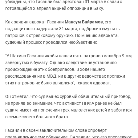
Южный Кавказ
убеждены, что Гасанли был арестован 31 марта в связи с
готовящейся 2 апреля акцией оппозиции в Баку.
ЮФО
Как заявил адвокат Гасанли
Мансум Байрамов
, его
подзащитного задержали 31 марта, подбросив ему пять
патронов к стрелковому оружию. По мнению адвоката,
судебный процесс проводился необъективно.
"У Шахина Гасанли якобы нашли пять патронов калибра 9 мм,
завернутых в бумагу. Однако следствие не установило
происхождение этих боеприпасов. В ходе нашего
расследования ни в МВД, ни в других ведомствах пропажи
этих патронов не было выявлено", - сказал адвокат.
Он отметил, что суд вынес суровый обвинительный приговор,
не приняв во внимание, что активист ПНФА ранее не был
судим, имеет на попечении трех малолетних детей и заботится
о семье своего больного брата.
Гасанли в своем заключительном слове опроверг
предъявленное ему обвинение. Он заявил, что его преследуют