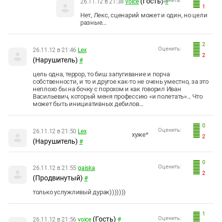
(Гость)
Оценить:
26.11.12 в 21:38
voice
#
1
Нет, Лекс, сценарий может и один, но цели
разные...
2
Оценить:
26.11.12 в 21:46
Leх
2
(Нарушитель)
#
цель одна, террор, то биш запугивание и порча
собственности, и то и другое как-то не очень уместно, за это
неплохо бы на бочку с порохом и как говорил Иван
Васильевич, который меня профессию «и полетать»... Что
может быть инициативных дебилов...
0
Оценить:
26.11.12 в 21:50
Leх
хуже*
2
(Нарушитель)
#
0
Оценить:
26.11.12 в 21:55
gaiska
2
(Продвинутый)
#
только услужливый дурак)))))))
1
(Гость)
Оценить:
26.11.12 в 21:56
voice
#