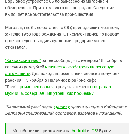
Взрывное устройство было вынесено из магазина и
обезврежено. При этом никто не пострадал. Следствие
выясняет все обстоятельства происшествия.
Магазин, где было оставлено СВУ, принадлежит местному
жителю 1958 года рождения. От комментариев по поводу
произошедшего индивидуальный предприниматель
отказался.
"Кавказский узел"
ранее сообщал, что вечером 18 ноября в
селении Дугулубгей
неизвестные обстреляли легковую
автомашину
. Два находившихся в ней человека получили
ранения. 15 ноября в Нальчике в районе кафе
"Трек"
произошел взрыв
, в результате чего
пострадал
мужчина, совершавший утреннюю пробежку
.
"Кавказский узел" ведет
хронику
происходящих в Кабардино-
Балкарии спецопераций, обстрелов, взрывов и похищений.
Мы обновили приложения на
Android
и
IOS
! Будем