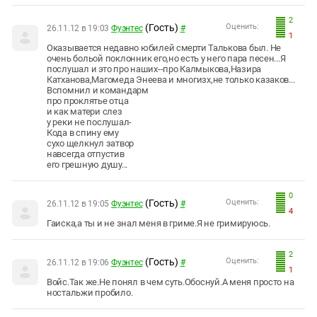
2
(Гость)
Оценить:
26.11.12 в 19:03
Фуэнтес
#
1
Оказывается недавно юбилей смерти Талькова был. Не
очень больой поклонник его,но есть у него пара песен...Я
послушал и это про наших--про Калмыкова,Назира
Катханова,Магомеда Энеева и многизх,не только казаков...
Вспомнил и командарм
про проклятье отца
и как матери слез
у реки не послушал-
Кода в спину ему
сухо щелкнул затвор
навсегда отпустив
его грешную душу...
0
(Гость)
Оценить:
26.11.12 в 19:05
Фуэнтес
#
4
Гаиска,а ты и не знал меня в гриме.Я не гримируюсь.
2
(Гость)
Оценить:
26.11.12 в 19:06
Фуэнтес
#
1
Войс.Так же.Не понял в чем суть.Обоснуй.А меня просто на
ностальжи пробило.