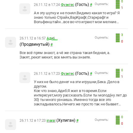
0
(Гость)
Оценить:
26.11.12 в 17:24
Фуэнтес
#
1
А я эту шутку и не понял.Видимо какая то игра? Я
знаю только Страйк,ВарКрафт,Старкрафт и
Вольфенштайн...все во что играют мои мелкие...
3
Оценить:
26.11.12 в 16:57
Адиб...
0
(Продвинутый)
#
Все всё прям знают, а чё же страна такая бедная, а.
Закят, рекэт мекит, все мнять вы знаете.
0
(Гость)
Оценить:
26.11.12 в 17:23
Фуэнтес
#
1
У них не было денег на эти игрушки,Бека. Дело в
другом.
Кое что знаю,Адиб.Я жил в то время.Если
интересует,могу рассказать.Если ты молод(ну лет до
30) ты много узнаешь. Именно тогда все это
закладывалось.Ничего же просто так не бывает...
0
(Хулиган)
Оценить:
26.11.12 в 17:23
inaral
#
0