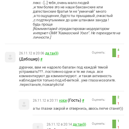
лекс - [...] тебя ,очень мало людей
,и тем более это не наши баксанские или
дагестанские братья !и не "умничай" много
,а то ощущение ,будто ты прыщавый ,очкастый
,с подтянутымими до шеи штанами зануда !
будь проще
[Комментарий отредактирован модератором
интернет-СМИ "Кавказский Узел". Не переходите на
личности.]
4
Оценить:
26.11.12 в 20:06
да так)))
2
(Дебошир)
#
дурачки, вам не надоело балаган под каждой темой
устраивать???. .постоянно одни и те же лица. .все
комментируют да комментируют. .и такая активность
наблюдается только под кб-веткой. .уже глаза мозолите.
.перестаньте, пожалуйста!
2
(Гость)
Оценить:
26.11.12 в 20:11
voice
#
1
а ты глазки закрой и отвернись, авось легче станет))
1
Оценить:
26.11.12 в 20:14
да так)))
1