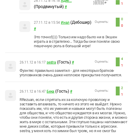
26.11.12 в 16:18
Адиб...
))))))))+
1
(Продвинутый)
#
0
(Дебошир)
Оценить:
27.11.12 в 15:54
Инал
0
#
Это точно!)))) Только им надо было ни в Экшен
играть а в стратегию... Тогда бы они поняли свою
пешечную роль в большой игре!
4
(Гость)
Оценить:
26.11.12 в 16:17
sestra
#
1
Фуэнтес правильно заметил - для некоторых братков-
уголовников очень даже неплохое прикрытие получается.
2
(Гость)
Оценить:
26.11.12 в 16:47
Бека
#
1
RRezuan, если спрятать их за колючую проволоку и
заставить впахивать, то ничего из этого не выйдет. Нужно
показать им, что их умения и навыки могут быть полезны
для общества, и что общество нуждается в их мозгах. Нужно,
чтобы они поняли, что есть и другая сторона жизни, и можно
жить в мире с остальными. Эти глупые пацаны напоминают
мне диких собак, которые привыкли только к агрессии.
sestra, у меня хоть по химии был трояк, но я не смог бы