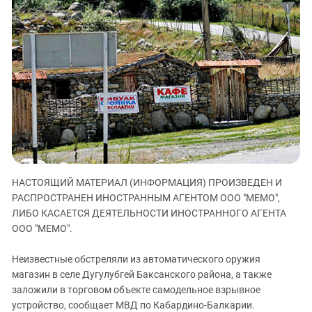
ЗАСТАВЛЯЕТ
Дагестан
КАВКАЗ ЗА ПАЛЕСТИНУ
Ингушетия
ИНАКОМЫСЛИЕ В ЧЕЧНЕ
Кабардино-Балкария
ПРЕСЛЕДОВАНИЕ АКТИВИСТОВ
МОБИЛИЗАЦИЯ И ПРОТЕСТЫ
Калмыкия
Карачаево-Черкесия
Краснодарский край
Нагорный Карабах
Российская Федерация
НАСТОЯЩИЙ МАТЕРИАЛ (ИНФОРМАЦИЯ) ПРОИЗВЕДЕН И
Ростовская область
РАСПРОСТРАНЕН ИНОСТРАННЫМ АГЕНТОМ ООО "МЕМО",
Северная Осетия - Алания
ЛИБО КАСАЕТСЯ ДЕЯТЕЛЬНОСТИ ИНОСТРАННОГО АГЕНТА
СКФО
ООО "МЕМО".
Ставропольский край
Неизвестные обстреляли из автоматического оружия
Чечня
магазин в селе Дугулубгей Баксанского района, а также
заложили в торговом объекте самодельное взрывное
Южная Осетия
устройство, сообщает МВД по Кабардино-Балкарии.