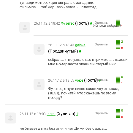
тут видимо проекция сыграла с западных
фильмов.......таймер...взрыватель.....пластид......
1
(Гость)
Оценить:
26.11.12 в 18:42
Фуэнтес
#
Яблоки собрал?
1
2
Оценить:
26.11.12 в 18:43
gaiska
0
(Продвинутый)
#
собрал......я не узнаю вас в гримме....... назови
мне номер части звание и старый ник
0
(Гость)
Оценить:
26.11.12 в 18:55
voice
#
1
Фуэнтес, я чуть выше ссылочку отписал,
(18.51), почитай, что скажешь по этому
поводу?
0
(Хулиган)
Оценить:
26.11.12 в 19:03
inaral
#
0
не бывает дыма без огня и нет Дими без самца ...