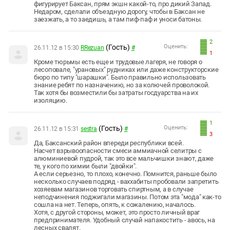
фигурирует Баксан, прям экшн какой-то, про дикий Запад.
Недаром, сделали объездную дорогу, чтобы в Баксан не
заезжать, а то заедишь, а там пиф-паф и уноси батоны.
2
(Гость)
Оценить:
26.11.12 в 15:30
RRezuan
#
1
Кроме тюрьмы есть еще и трудовые лагеря, не говоря о
лесоповале, "урановых" рудниках или даже конструкторские
бюро по типу "шарашки". Было правильно использовать
знание ребят по назначению, но за колючей проволокой.
Так хотя бы возместили бы затраты госдуарства на их
изоляцию.
1
(Гость)
Оценить:
26.11.12 в 15:31
sestra
#
3
Да, Баксанский район впереди республики всей.
Насчет взрывоопасности смеси аммиачной селитры с
алюминиевой пудрой, так это все мальчишки знают, даже
те, у кого по химии были "двойки".
А если серьезно, то плохо, конечно. Помнится, раньше было
несколько случаев подряд - ваххабиты пробовали запретить
хозяевам магазинов торговать спиртным, а в случае
неподчинения поджигали магазины. Потом эта "мода" как-то
сошла на нет. Теперь, опять, к сожалению, началось.
Хотя, с другой стороны, может, это просто личный враг
предпринимателя. Удобный случай напакостить - авось, на
лесных свалят.