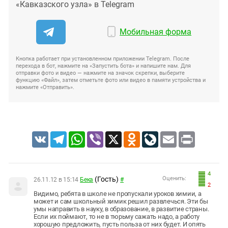
«Кавказского узла» в Telegram
Мобильная форма
Кнопка работает при установленном приложении Telegram. После
перехода в бот, нажмите на «Запустить бота» и напишите нам. Для
отправки фото и видео — нажмите на значок скрепки, выберите
функцию «Файл», затем отметьте фото или видео в памяти устройства и
нажмите «Отправить».
VK
Telegram
WhatsApp
Viber
X
Odnoklassniki
LiveJournal
Email
Print
4
(Гость)
Оценить:
26.11.12 в 15:14
Бека
#
2
Видимо, ребята в школе не пропускали уроков химии, а
может и сам школьный химик решил развлечься. Эти бы
умы направить в науку, в образование, в развитие страны.
Если их поймают, то не в тюрьму сажать надо, а работу
хорошую предложить, пусть польза от них будет. И опять