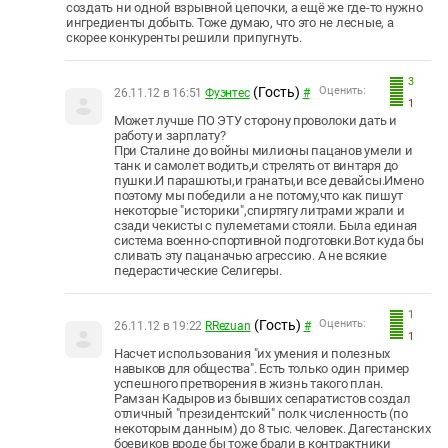
создать ни одной взрывной цепочки, а ещё же где-то нужно
ингредиенты добыть. Тоже думаю, что это не лесные, а
скорее конкуренты решили припугнуть.
3
(Гость)
Оценить:
26.11.12 в 16:51
Фуэнтес
#
1
Может лучше ПО ЭТУ сторону проволоки дать и
работу и зарплату?
При Сталине до войны милионы пацанов умели и
танк и самолет водить,и стрелять от винтаря до
пушки.И парашюты,и гранаты,и все девайсы.Имено
поэтому мы победили а не потому,что как пишут
некоторые "историки",спиртягу литрами жрали и
сзади чекисты с пулеметами стояли. Была единая
система военно-спортивной подготовки.Вот куда бы
сливать эту пацаначью агрессию. А не всякие
педерастические Селигеры.
1
(Гость)
Оценить:
26.11.12 в 19:22
RRezuan
#
1
Насчет использования "их умения и полезных
навыков для общества". Есть только один пример
успешного претворения в жизнь такого план.
Рамзан Кадыров из бывших сепаратистов создал
отличный "президентский" полк численность (по
некоторым данным) до 8 тыс. человек. Дагестанских
боевиков вроде бы тоже брали в контрактники