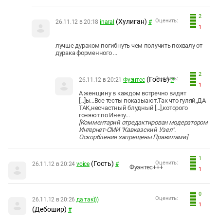
2
(Хулиган)
Оценить:
26.11.12 в 20:18
inaral
#
1
лучше дураком погибнуть чем получить похвалу от
дурака форменного ...
2
(Гость)
Оценить:
26.11.12 в 20:21
Фуэнтес
#
1
А женщину в каждом встречно видят
[...]ы...Все тесты показыают.Так что гуляй,ДА
ТАК,несчастный блудный [...],которого
гоняют по Инету...
[Комментарий отредактирован модератором
Интернет-СМИ "Кавказский Узел".
Оскорбления запрещены Правилами]
1
(Гость)
Оценить:
26.11.12 в 20:24
voice
#
Фуэнтес+++
1
0
Оценить:
26.11.12 в 20:26
да так)))
1
(Дебошир)
#