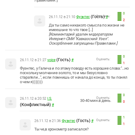
Правилами.
]
0
(Гость)
Оценить:
26.11.12 в 21:10
Фуэнтес
#
2
Да ты само никакого смысла по жизни не
имеешьне то что твое [...]
[Комментарий удален модератором
Интернет-СМИ "Кавказский Узел".
Оскорбления запрещены Правилами.]
0
(Гость)
Оценить:
26.11.12 в 21:27
voice
#
1
Фуэнтес, у Галича и по этому поводу есть хорошие слова:"...но
поскольку молчание-золото, то и мы безусловно
старатели...", если помнишь от начала до конца, то ты понял
о чем я)))))))
0
Оценить:
26.11.12 в 20:52
I.S.
30-40 мин.в день.
0
(Конфликтный)
#
1
(Гость)
Оценить:
26.11.12 в 21:36
Фуэнтес
#
1
Ты че,в хронометр записался?