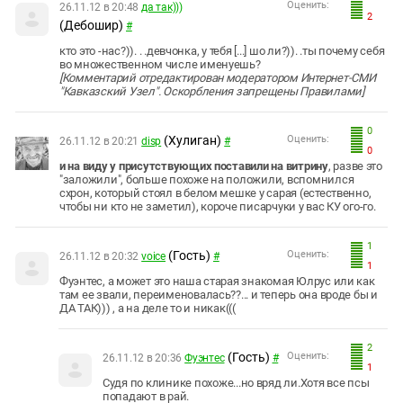
Оценить:
26.11.12 в 20:48
да так)))
2
(Дебошир)
#
кто это -нас?)). . .девчонка, у тебя [...] шо ли?)). .ты почему себя
во множественном числе именуешь?
[Комментарий отредактирован модератором Интернет-СМИ
"Кавказский Узел". Оскорбления запрещены Правилами]
0
(Хулиган)
Оценить:
26.11.12 в 20:21
disp
#
0
и на виду у присутствующих поставили на
витрину
, разве это
"заложили", больше похоже на положили, вспомнился
схрон, который стоял в белом мешке у сарая (естественно,
чтобы ни кто не заметил), короче писарчуки у вас КУ ого-го.
1
(Гость)
Оценить:
26.11.12 в 20:32
voice
#
1
Фуэнтес, а может это наша старая знакомая Юлрус или как
там ее звали, переименовалась??... и теперь она вроде бы и
ДА ТАК))) , а на деле то и никак(((
2
(Гость)
Оценить:
26.11.12 в 20:36
Фуэнтес
#
1
Судя по клинике похоже...но вряд ли.Хотя все псы
попадают в рай.