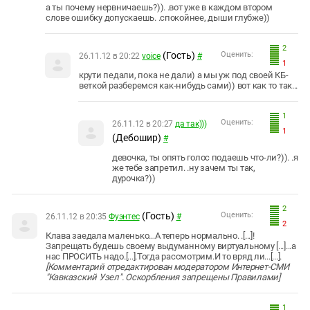
а ты почему нервничаешь?)). .вот уже в каждом втором
слове ошибку допускаешь. .спокойнее, дыши глубже))
2
(Гость)
Оценить:
26.11.12 в 20:22
voice
#
1
крути педали, пока не дали) а мы уж под своей КБ-
веткой разберемся как-нибудь сами)) вот как то так...
1
Оценить:
26.11.12 в 20:27
да так)))
1
(Дебошир)
#
девочка, ты опять голос подаешь что-ли?)). .я
же тебе запретил. .ну зачем ты так,
дурочка?))
2
(Гость)
Оценить:
26.11.12 в 20:35
Фуэнтес
#
2
Клава заедала маленько...А теперь нормально. .[...]!
Запрещать будешь своему выдуманному виртуальному [...]...а
нас ПРОСИТЬ надо.[...].Тогда рассмотрим.И то вряд ли...[...].
[Комментарий отредактирован модератором Интернет-СМИ
"Кавказский Узел". Оскорбления запрещены Правилами]
1