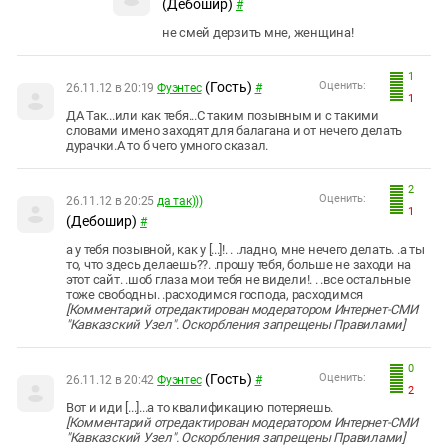
(Дебошир)
#
не смей дерзить мне, женщина!
1
(Гость)
Оценить:
26.11.12 в 20:19
Фуэнтес
#
1
ДА Так...или как тебя...С таким позывным и с такими
словами имено заходят для балагана и от нечего делать
дурачки.А то б чего умного сказал.
2
Оценить:
26.11.12 в 20:25
да так)))
1
(Дебошир)
#
а у тебя позывной, как у [...]!. . .ладно, мне нечего делать. .а ты
то, что здесь делаешь??. .прошу тебя, больше не заходи на
этот сайт. .шоб глаза мои тебя не видели!. . .все остальные
тоже свободны. .расходимся господа, расходимся
[Комментарий отредактирован модератором Интернет-СМИ
"Кавказский Узел". Оскорбления запрещены Правилами]
0
(Гость)
Оценить:
26.11.12 в 20:42
Фуэнтес
#
2
Вот и иди [...]...а то квалификацию потеряешь.
[Комментарий отредактирован модератором Интернет-СМИ
"Кавказский Узел". Оскорбления запрещены Правилами]