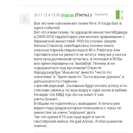
6
(Гость)
Оценить:
26.11.12 в 15:55
Фуэнтес
#
0
Все это мне напоминает лихие 90-е. Я тогда был в
курсе событий.
Вот что я вам скажу- по дурацкой амнистии МЕдведа
в 2009-2010 году(которую уже многие сравниваюи с
бериевской амнистией 1953 по случаю смерти
батьки Сталина) освободились тысячи очень
опасных парней,севших еще в 90-х. Работать или
торговать они не умеют и не хотят,к тому же у них на
воле куча должников осталась. А полиция и ФСБа
все ориентированы на "ваххабов".Почему ж не
подкраситься под муслимов? Отрасти
бороду,зазубри "Иншалла" вместо "Чисто по
понятиям" и "Закят вместо "Ты по жизни должен".а
дальше все по старинке--
стреляй,взрывай...Силовики будут искать в лесу и по
спискам своим,а ты жри водку и кури косяк в кабаке.
Не верю что МВД про это не знает.У них
учеты.Значит...
В общем не торопитесь с выводами. Я лично уже
видел пару уродов которые откинулись с зоны по
амнистии за очень "хорошие" дела.
Так что кроме КТО нас еще ждет и чисто
гангстерская война. Не дай Аллах...Я этих шакалов
помню.