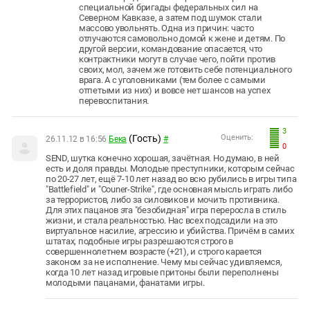
специальной бригады федеральных сил на
Северном Кавказе, а затем под шумок стали
массово увольнять. Одна из причин: часто
отлучаются самовольно домой к жене и детям. По
другой версии, командование опасается, что
контрактники могут в случае чего, пойти против
своих, мол, зачем же готовить себе потенциального
врага. А с уголовниками (тем более с самыми
отпетыми из них) и вовсе нет шансов на успех
перевоспитания.
3
(Гость)
Оценить:
26.11.12 в 16:56
Бека
#
0
SEND, шутка конечно хорошая, зачётная. Но думаю, в ней
есть и доля правды. Молодые преступники, которым сейчас
по 20-27 лет, ещё 7-10 лет назад во всю рубились в игры типа
"Battlefield" и "Couner-Strike", где основная мысль играть либо
за террористов, либо за силовиков и мочить противника.
Для этих пацанов эта "безобидная" игра переросла в стиль
жизни, и стала реальностью. Нас всех подсадили на это
виртуальное насилие, агрессию и убийства. Причём в самих
штатах, подобные игры разрешаются строго в
совершеннолетнем возрасте (+21), и строго карается
законом за не исполнение. Чему мы сейчас удивляемся,
когда 10 лет назад игровые притоны были переполнены
молодыми пацанами, фанатами игры.