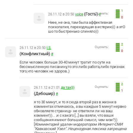
1
(Гость)
Оценить:
26.11.12 в 20:50
voice
#
0
Неее, не она, там была аффективная
психопатия, переходящая в истерию)) а этО
шо то быстренько слиняло))
2
Оценить:
26.11.12 в 20:50
I.S.
0
(Конфликтный)
#
Если человек больше 30-40 минут тратит по сути на
бессмысленную писанину,то это либо работа,либо признак
того,что человек не здоров..)
2
Оценить:
26.11.12 в 21:01
да так)))
1
(Дебошир)
#
я то 30 минут, и то я сюда второй раз в жизни в
комментах отмечаюсь, а вы каждые 5 минут нервно
обновляете страницу- не ответили ли на ваш
коммент)). . .и с какого [...] вы взяли, что ваши
сообщения имеют больший смысл, чем мои?))
[
Комментарий удален модератором Интернет-СМИ
"Кавказский Узел". Нецензурная лексика запрещена