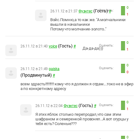
0
(Гость)
Оценить:
26.11.12 в 21:37
Фуэнтес
#
1
Войс.Помню,а то как же. "А молчальники
вышли в начальники
Потому что молчание-золото.."
0
(Гость)
Оценить:
26.11.12 в 21:40
voice
#
Да-да-да)))
1
0
Оценить:
26.11.12 в 21:49
gaiska
0
(Продвинутый)
#
всем здрасть!!!!!!!!!! кому что я должен я отдам....токо не в эфир
а по конкретному адресу
0
(Гость)
Оценить:
26.11.12 в 22:04
Фуэнтес
#
1
Я этих яблок столько перепродал,что сам этим
шафраном и семеренкой провонял...А вот огурцы у
тебя есть? Соленые???
0