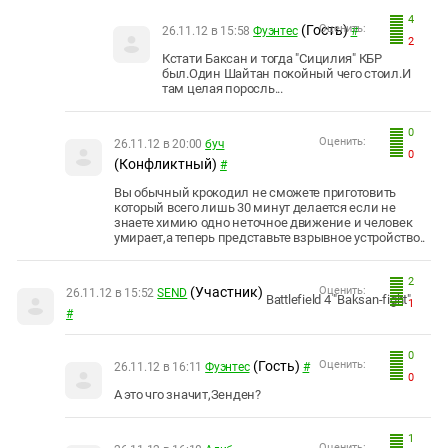
4
(Гость)
Оценить:
26.11.12 в 15:58
Фуэнтес
#
2
Кстати Баксан и тогда "Сицилия" КБР
был.Один Шайтан покойный чего стоил.И
там целая поросль...
0
Оценить:
26.11.12 в 20:00
буч
0
(Конфликтный)
#
Вы обычный крокодил не сможете приготовить
который всего лишь 30 минут делается если не
знаете химию одно неточное движение и человек
умирает,а теперь представьте взрывное устройство..
2
(Участник)
Оценить:
26.11.12 в 15:52
SEND
Battlefield 4
"Baksan
-
fight"
1
#
0
(Гость)
Оценить:
26.11.12 в 16:11
Фуэнтес
#
0
А это чго значит,Зенден?
1
Оценить: