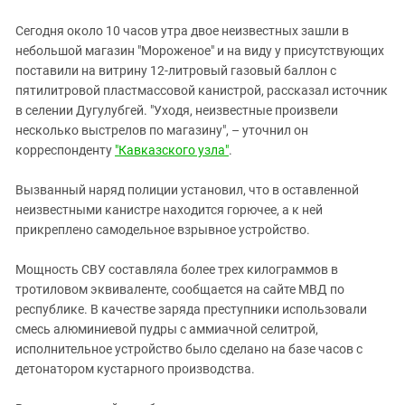
Южный Кавказ
ЮФО
Сегодня около 10 часов утра двое неизвестных зашли в
небольшой магазин "Мороженое" и на виду у присутствующих
поставили на витрину 12-литровый газовый баллон с
пятилитровой пластмассовой канистрой, рассказал источник
в селении Дугулубгей. "Уходя, неизвестные произвели
несколько выстрелов по магазину", – уточнил он
корреспонденту
"Кавказского узла"
.
Вызванный наряд полиции установил, что в оставленной
неизвестными канистре находится горючее, а к ней
прикреплено самодельное взрывное устройство.
Мощность СВУ составляла более трех килограммов в
тротиловом эквиваленте, сообщается на сайте МВД по
республике. В качестве заряда преступники использовали
смесь алюминиевой пудры с аммиачной селитрой,
исполнительное устройство было сделано на базе часов с
детонатором кустарного производства.