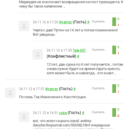
Медведев не исключает возвращения на пост президента. К
чему бы такое заявление ...
0
(Гость)
Оценить:
26.11.12 в 17:25
Фуэнтес
#
1
Черта с два! Путин на 14 лет а потом пожизненно!
Вот увидишь.
0
Оценить:
26.11.12 в 17:35
Tala-007
1
(Конфликтный)
#
12 лет, два срока по 6 лет получается... потом
снова нужно будет на время отдать кресло,
хотя может быть и навсегда... кто знает...
0
(Гость)
Оценить:
26.11.12 в 17:37
Фуэнтес
#
1
По семь.Тха.Изменения к Конституции.
0
(Гость)
Оценить:
26.11.12 в 18:51
voice
#
0
вот, что хотел сказать inaral: andrey-
davydov.livejournal.com/536582.html очередные