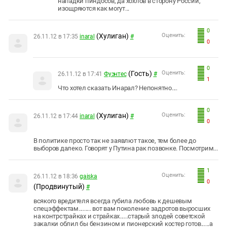
нападки пиндосов, да хохлов в сторону России,
изощряются как могут...
0
(Хулиган)
Оценить:
26.11.12 в 17:35
inaral
#
0
0
(Гость)
Оценить:
26.11.12 в 17:41
Фуэнтес
#
1
Что хотел сказать Инарал? Непонятно....
0
(Хулиган)
Оценить:
26.11.12 в 17:44
inaral
#
0
В политике просто так не заявлют такое, тем более до
выборов далеко. Говорят у Путина рак позвонке. Посмотрим...
1
Оценить:
26.11.12 в 18:36
gaiska
0
(Продвинутый)
#
всякого вредителя всегда губила любовь к дешевым
спецэффектам......... вот вам поколение задротов выросших
на контрстрайках и страйках......старый злодей советской
закалки облил бы бензином и пионерский костер готов......а