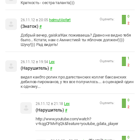
Краткость - сестра таланта)))
0
Оценить:
26.11.12 в 20:05
helmut-lipfert
2
(Знаток)
#
Добрый вечер, gaiska!Как поживаешь? Давно не видно тебя
было... Кстати, нам с Амнистией ты яблочек должен!))))
Шучу!))) Рад видеть!
1
Оценить:
26.11.12 в 19:54
Leх
2
(Нарушитель)
#
видел какбто ролик про дагестанских коллег баксанских
дебилов-пироманов, у тех все получилось.... а сценарий один
к одному....
0
Оценить:
26.11.12 в 21:18
Leх
2
(Нарушитель)
#
http://www.youtube.com/watch?
v=kqgCFMvFqQk&feature=youtube_gdata_player
0