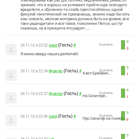
зомбированы как раз достаточно, недоученные, ремесло
хромает, что и хорошо, не успевают пройти курс молодого
вредителя, к обучению-то слабо приспособлены, одной
физухой генетической не проканаешь, химию надо бы хоть
азы освоить, мелкая моторика должна быть на уровне, все
таки радиодетали и все такое, поколение Пепси, шо тут
скажешь, ну в приеципе это радует......
0
(Гость)
Оценить:
26.11.12 в 22:22
voice
#
0
Я имею ввиду наших деятелей)
0
(Гость)
Оценить:
26.11.12 в 22:24
Фуэнтес
#
А вот Брейвик...
1
0
(Гость)
Оценить:
26.11.12 в 22:27
Фуэнтес
#
На Селигере...
1
0
(Гость)
Оценить:
26.11.12 в 22:36
voice
#
Про Селигер не понял?....
0
0
Оценить: