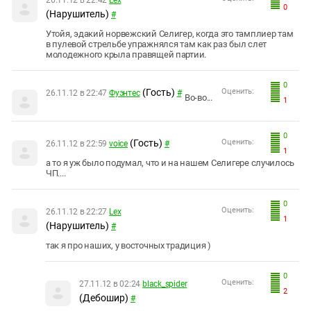
26.11.12 в 22:42
Leх
0
(Нарушитель)
#
Утойя, эдакий норвежский Селигер, когда это тамплиер там
в пулевой стрельбе упражнялся там как раз был слет
молодежного крыла правящей партии.
0
(Гость)
Оценить:
26.11.12 в 22:47
Фуэнтес
#
Во-во...
1
0
(Гость)
Оценить:
26.11.12 в 22:59
voice
#
1
а то я уж было подумал, что и на нашем Селигере случилось
ЧП....
0
Оценить:
26.11.12 в 22:27
Leх
1
(Нарушитель)
#
так я про наших, у восточных традиция )
0
Оценить:
27.11.12 в 02:24
black_spider
2
(Дебошир)
#