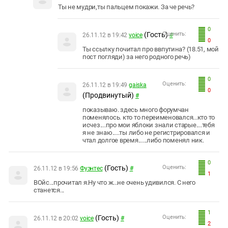
Ты не мудри,ты пальцем покажи. За че речь?
0
(Гость)
Оценить:
26.11.12 в 19:42
voice
#
0
Ты ссылку почитал про ввпутина? (18.51, мой
пост погляди) за него родного речь)
0
Оценить:
26.11.12 в 19:49
gaiska
0
(Продвинутый)
#
показываю. здесь много форумчан
поменялось. кто то переименовался...кто то
исчез....про мои яблоки знали старые....тебя
я не знаю.....ты либо не регистрировался и
чтал долгое время......либо поменял ник.
0
(Гость)
Оценить:
26.11.12 в 19:56
Фуэнтес
#
1
ВОйс...прочитал я.Ну что ж...не очень удивился. С него
станется...
1
(Гость)
Оценить:
26.11.12 в 20:02
voice
#
2