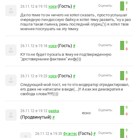
0
(Гость)
Оценить:
26.11.12 в 19:15
voice
#
1
Да по теме то он ничего не хотел сказать , просто услышал
очередную пиндосскую байку и хотел тему развить, "ну а раз
пошла такая пьянка, режь последний огурец")) я хотел твое
мнение послушать на эту темку.
0
(Гость)
Оценить:
26.11.12 в 19:18
voice
#
0
КУ то не будет пускать в тему не подтвержденную
"достоверными фактами" инфу)))
0
(Гость)
Оценить:
26.11.12 в 19:23
voice
#
0
Следующий мой пост, не то что модератор отредактировал,
его даже не написали в виде(....)!! А как же демократия и
свобода слова?!!!!!))))
0
Оценить:
26.11.12 в 19:12
gaiska
ясно
0
(Продвинутый)
#
0
(Гость)
Оценить:
26.11.12 в 19:35
Фуэнтес
#
1