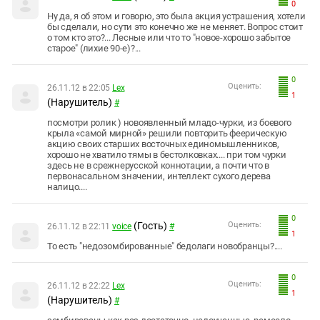
0
Ну да, я об этом и говорю, это была акция устрашения, хотели
бы сделали, но сути это конечно же не меняет. Вопрос стоит
о том кто это?... Лесные или что то "новое-хорошо забытое
старое" (лихие 90-е)?...
0
Оценить:
26.11.12 в 22:05
Leх
1
(Нарушитель)
#
посмотри ролик ) новоявленный младо-чурки, из боевого
крыла «самой мирной» решили повторить феерическую
акцию своих старших восточных единомышленников,
хорошо не хватило тямы в бестолковках.... при том чурки
здесь не в срежнерусской коннотации, а почти что в
первонасальном значении, интеллект сухого дерева
налицо....
0
(Гость)
Оценить:
26.11.12 в 22:11
voice
#
1
То есть "недозомбированные" бедолаги новобранцы?....
0
Оценить:
26.11.12 в 22:22
Leх
1
(Нарушитель)
#