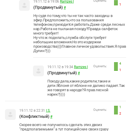
Оценить:
19.11.12 в 19:06
Ramzes I
1
(Продвинутый)
#
Ну судя по тому,что ты не так часто заходиш в
эфир.Предположить,что за пользования
телефоном,приходится работать.Даже среди лесных
нар.Работа не пыльная походу?Правда салфеток
много требует!
Ну что ж поделать,служба обслуги требует
небольшие вложения.Но это издержки
производства)))Главное личное удовольствия.Я прав
Дулин?)))
4
Оценить:
19.11.12 в 19:34
Ramzes I
1
(Продвинутый)
#
Походу дела,какие родители,такие и
дети.Яблоня от яблоне не далико падает.Так
же говорят в народе?Я прав лесной
нарик?))))
1
Оценить:
19.11.12 в 22:31
I.S.
2
(Конфликтный)
#
Скорее всего не получилось сделать этих двоих
"предполагаемыми" а тут полицейские своих сразу