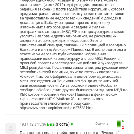
«информационного письма», в то время как на момент
составления (июнь 2012 года) уже действовала новая
редакция закона «О противодействии коррупции», которая
предусматривает исключительно увольнение чиновников
за предоставление недостоверных сведений о доходах в
декларациях.Шабатуков просит провести проверку
изложенных в его обращении сведений силами
центрального аппарата МВД РФ и генпрокуратуры, а также
уволить Павлова и других чиновников, не раскрывших
сведения о своих доходах и имуществе.Это не
единственный скандал, связанный с полицией Кабардино-
Балкарии и лично Алексеем Павловым. В июле этого года в
газете «Коммерсант» публиковались обращения
правоохранителей к генпрокурору и главе МВД России с
просьбой провести расследование действий руководства
МВД республики. По данным заявителей, ряд руководителей
республиканской полиции, в числе которых оказался и
Алексей Павлов, сфабриковали дело против руководства
местного отделения Пенсионного фонда из-за «личной
заинтересованности». А на прошлой неделе «Росбалт»
сообщил об обращении другого бывшего сотрудника МВД по
КБР, который обвинил Алексея Павлова в фактическом
«крышевании» ИПК "Майский" – нелегального
производителя алкогольной продукции.
http://www.apn.ru/opinions/article27523.htm
5
(Гость)
Оценить:
19.11.12 в 15:36
Бека
#
2
Главное, что введен в действие план-прехват "Вулкан-4",