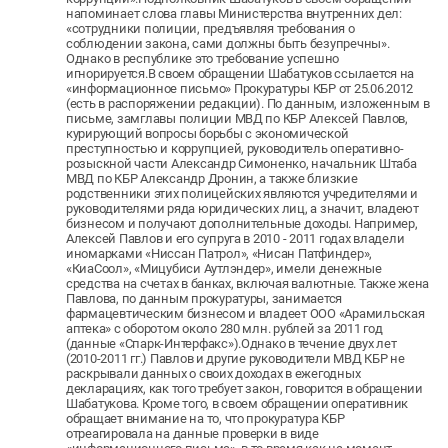
напоминает слова главы Министерства внутренних дел:
«сотрудники полиции, предъявляя требования о
соблюдении закона, сами должны быть безупречны».
Однако в республике это требование успешно
игнорируется.В своем обращении Шабатуков ссылается на
«информационное письмо» Прокуратуры КБР от 25.06.2012
(есть в распоряжении редакции). По данным, изложенным в
письме, замглавы полиции МВД по КБР Алексей Павлов,
курирующий вопросы борьбы с экономической
преступностью и коррупцией, руководитель оперативно-
розыскной части Александр Симоненко, начальник Штаба
МВД по КБР Александр Дронин, а также близкие
родственники этих полицейских являются учредителями и
руководителями ряда юридических лиц, а значит, владеют
бизнесом и получают дополнительные доходы. Например,
Алексей Павлов и его супруга в 2010 - 2011 годах владели
иномарками «Ниссан Патрол», «Нисан Патфиндер»,
«КиаСоол», «Мицубиси Аутлэндер», имели денежные
средства на счетах в банках, включая валютные. Также жена
Павлова, по данным прокуратуры, занимается
фармацевтическим бизнесом и владеет ООО «Арамильская
аптека» с оборотом около 280 млн. рублей за 2011 год
(данные «Спарк-Интерфакс»).Однако в течение двух лет
(2010-2011 гг.) Павлов и другие руководители МВД КБР не
раскрывали данных о своих доходах в ежегодных
декларациях, как того требует закон, говорится в обращении
Шабатукова. Кроме того, в своем обращении оперативник
обращает внимание на то, что прокуратура КБР
отреагировала на данные проверки в виде