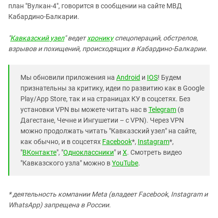
Южный Кавказ
план "Вулкан-4", говорится в сообщении на сайте МВД
Кабардино-Балкарии.
ЮФО
"
Кавказский узел
" ведет
хронику
спецопераций, обстрелов,
взрывов и похищений, происходящих в Кабардино-Балкарии.
Мы обновили приложения на
Android
и
IOS
! Будем
признательны за критику, идеи по развитию как в Google
Play/App Store, так и на страницах КУ в соцсетях. Без
установки VPN вы можете читать нас в
Telegram
(в
Дагестане, Чечне и Ингушетии – с VPN). Через VPN
можно продолжать читать "Кавказский узел" на сайте,
как обычно, и в соцсетях
Facebook
*,
Instagram
*,
"
ВКонтакте
", "
Одноклассники
" и
X
. Смотреть видео
"Кавказского узла" можно в
YouTube
.
* деятельность компании Meta (владеет Facebook, Instagram и
WhatsApp) запрещена в России.