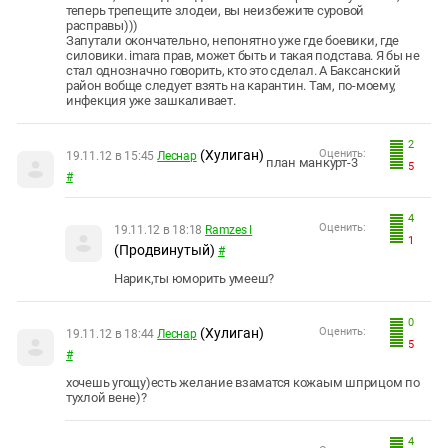
теперь трепещите злодеи, вы неизбежите суровой
расправы)))
Запутали окончательно, непонятно уже где боевики, где
силовики. imara прав, может быть и такая подстава. Я бы не
стал однозначно говорить, кто это сделал. А Баксанский
район вобще следует взять на карантин. Там, по-моему,
инфекция уже зашкаливает.
2
(Хулиган)
Оценить:
19.11.12 в 15:45
Леснар
план манкурт-3
5
#
4
Оценить:
19.11.12 в 18:18
Ramzes I
1
(Продвинутый)
#
Нарик,ты юморить умееш?
0
(Хулиган)
Оценить:
19.11.12 в 18:44
Леснар
5
#
хочешь угощу)есть желание взаматся кожаым шприцом по
тухлой вене)?
4