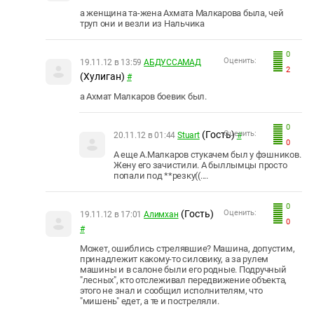
а женщина та-жена Ахмата Малкарова была, чей
труп они и везли из Нальчика
0
Оценить:
19.11.12 в 13:59
АБДУССАМАД
2
(Хулиган)
#
а Ахмат Малкаров боевик был.
0
(Гость)
Оценить:
20.11.12 в 01:44
Stuart
#
0
А еще А.Малкаров стукачем был у фэшников.
Жену его зачистили. А быллымцы просто
попали под **резку((....
0
(Гость)
Оценить:
19.11.12 в 17:01
Алимхан
0
#
Может, ошиблись стрелявшие? Машина, допустим,
принадлежит какому-то силовику, а за рулем
машины и в салоне были его родные. Подручный
"лесных", кто отслеживал передвижение объекта,
этого не знал и сообщил исполнителям, что
"мишень" едет, а те и постреляли.