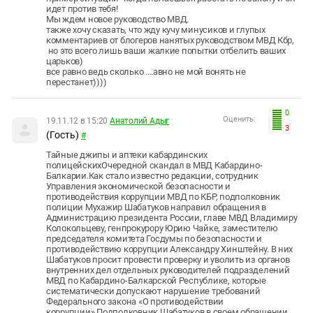
идет против тебя!
Мы ждем новое руководство МВД.
также хочу сказать, что жду кучу минусиков и глупых
комментариев от блогеров нанятых руководством МВД Кбр,
но это всего лишь ваши жалкие попытки отбелить ваших
царьков)
все равно ведь сколько ....авно не мой вонять не
перестанет))))
0
Оценить:
19.11.12 в 15:20
Анатолий Адыг
3
(Гость)
#
Тайные джипы и аптеки кабардинских
полицейскихОчередной скандал в МВД Кабардино-
Балкарии.Как стало известно редакции, сотрудник
Управления экономической безопасности и
противодействия коррупции МВД по КБР, подполковник
полиции Мухажир Шабатуков направил обращения в
Администрацию президента России, главе МВД Владимиру
Колокольцеву, генпрокурору Юрию Чайке, заместителю
председателя комитета Госдумы по безопасности и
противодействию коррупции Александру Хинштейну. В них
Шабатуков просит провести проверку и уволить из органов
внутренних дел отдельных руководителей подразделений
МВД по Кабардино-Балкарской Республике, которые
систематически допускают нарушение требований
Федерального закона «О противодействии
коррупции».Подполковник Шабатуков в своем обращении