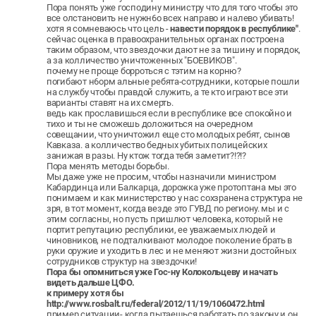
Пора понять уже господину министру что для того чтобы это
все олстановить не нужн6о всех направо и налево убивать!
хотя я сомневаюсь что цель -
навести порядок в республике"
.
сейчас оценка в правоохранительных органах построена
таким образом, что звездочки дают не за тишину и порядок,
а за колличество уничтоженных "БОЕВИКОВ".
почему не проще борроться с тэтим на корню?
погибают н6орм альные ребята-сотрудники, которые пошли
на службу чтобы правдой служить, а те кто играют все эти
варианты ставят на их смерть.
ведь как прославишься если в республике все спокойно и
тихо и ты не сможешь доложиться на очередном
совещании, что уничтожил еще сто молодых ребят, сынов
Кавказа. а колличество бедных убитых полицейских
занижая в разы. Ну ктож тогда тебя заметит?!?!?
Пора менять методы борьбы.
Мы даже уже не просим, чтобы назначили министром
Кабардинца или Балкарца, дорожка уже протоптана мы это
понимаем и как министерство у нас сохзранена структура не
зря, в тот момент, когда везде это ГУВД по региону. мы и с
этим согласны, но пусть пришлют человека, который не
портит репутацию республики, ее уважаемых людей и
чиновников, не подталкивают молодое поколение брать в
руки оружие и уходить в лес и не меняют жизни достойных
сотрудников структур на звездочки!
Пора бы опомниться уже Гос-ну Колокольцеву и начать
видеть дальше ЦФО.
к примеру хотя бы
http://www.rosbalt.ru/federal/2012/11/19/1060472.html
пример ситуации- когда пытаешься работать по закону и он