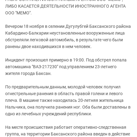
ЗАСТАВЛЯЕТ
Дагестан
ЛИБО КАСАЕТСЯ ДЕЯТЕЛЬНОСТИ ИНОСТРАННОГО АГЕНТА
КАВКАЗ ЗА ПАЛЕСТИНУ
ООО "МЕМО".
Ингушетия
ИНАКОМЫСЛИЕ В ЧЕЧНЕ
Кабардино-Балкария
ПРЕСЛЕДОВАНИЕ АКТИВИСТОВ
Вечером 18 ноября в селении Дугулубгей Баксанского района
МОБИЛИЗАЦИЯ И ПРОТЕСТЫ
Кабардино-Балкарии неустановленные вооруженные лица
Калмыкия
обстреляли легковой автомобиль, в результате чего были
Карачаево-Черкесия
ранены двое находившихся в нем человек.
Краснодарский край
Инцидент произошел примерно в 19:00. Под обстрел попала
Нагорный Карабах
автомашина "ВАЗ-217230" под управлением 23-летнего
Российская Федерация
жителя города Баксан.
Ростовская область
По предварительным данным, молодой человек получил
Северная Осетия - Алания
огнестрельные ранения в область правой голени и левого
СКФО
плеча. В машине также находилась 20-летняя жительница
Нальчика, она получила ранения ног. Оба были доставлены в
Ставропольский край
одно из лечебных учреждений республики.
Чечня
На месте происшествия работает оперативно-следственная
Южная Осетия
группа, на территории Баксанского района введен в действие