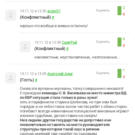
2
Оценить:
19.11.12 в 13:50
anzor07
0
(Конфликтный)
#
хорошо что вообще в живых остались!
0
Оценить:
19.11.12 в 13:59
СамуРай
0
(Конфликтный)
#
неизвестные, неустановленые,. неопознаные...
1
Оценить:
19.11.12 в 15:09
Анатолий Адыг
3
(Гость)
#
Cнова эти вулканы-мулканы, толку совершенно никакого!
С приходом
команды С.В. Васильева на место министра ВД
по КБР ситуация стала только в разы хуже!
хоть и парафинили старика Шогенова, но при нем был
порядок и не гибло такое колли чество ребят с обоих сторон.
погибают всегда невиновные полицеские! виновные играют
ихними судьбами, делая ставки на смерть!
Ни в ондном другом государстве не допустимо и не
позволительно оставлять на месте руководлителя
структуры при котором такой хаус в регионе
сколько матерей уже скорбит по сыновьям