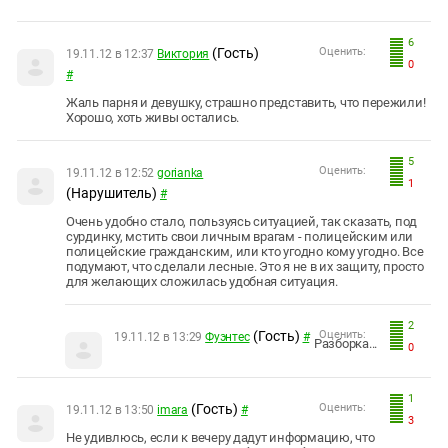
6
(Гость)
Оценить:
19.11.12 в 12:37
Виктория
0
#
Жаль парня и девушку, страшно представить, что пережили!
Хорошо, хоть живы остались.
5
Оценить:
19.11.12 в 12:52
gorianka
1
(Нарушитель)
#
Очень удобно стало, пользуясь ситуацией, так сказать, под
сурдинку, мстить свои личным врагам - полицейским или
полицейские гражданским, или кто угодно кому угодно. Все
подумают, что сделали лесные. Это я не в их защиту, просто
для желающих сложилась удобная ситуация.
2
(Гость)
Оценить:
19.11.12 в 13:29
Фуэнтес
#
Разборка...
0
1
(Гость)
Оценить:
19.11.12 в 13:50
imara
#
3
Не удивлюсь, если к вечеру дадут информацию, что