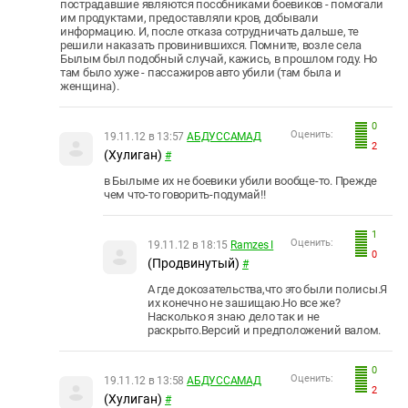
пострадавшие являются пособниками боевиков - помогали
им продуктами, предоставляли кров, добывали
информацию. И, после отказа сотрудничать дальше, те
решили наказать провинившихся. Помните, возле села
Былым был подобный случай, кажись, в прошлом году. Но
там было хуже - пассажиров авто убили (там была и
женщина).
0
Оценить:
19.11.12 в 13:57
АБДУССАМАД
2
(Хулиган)
#
в Былыме их не боевики убили вообще-то. Прежде
чем что-то говорить-подумай!!
1
Оценить:
19.11.12 в 18:15
Ramzes I
0
(Продвинутый)
#
А где докозательства,что это были полисы.Я
их конечно не зашищаю.Но все же?
Насколько я знаю дело так и не
раскрыто.Версий и предположений валом.
0
Оценить:
19.11.12 в 13:58
АБДУССАМАД
2
(Хулиган)
#