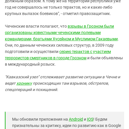
должным образом. К тому же на территории республики уже
год не совершалось не только терактов, но и каких-либо
крупных вылазок боевиков", - отметил правозащитник.
Чеченские власти полагают, что
взрывы в Грозном были
организованы известными чеченскими полевыми
командирами, братьями Хусейном и Муслимом Гакаевыми
.
Они, по данным чеченских силовых структур, в 2009 году
подготовили и осуществили
серию терактов с участием
террористов-смертников в городе Грозном
и были объявлены
в международный розыск.
"Кавказский узел"
отслеживает развитие ситуации в Чечне и
ведет
хронику
происходящих там взрывов, обстрелов,
спецопераций и похищений.
Мы обновили приложения на
Android
и
IOS
! Будем
признательны за критику, идеи по развитию как в Google