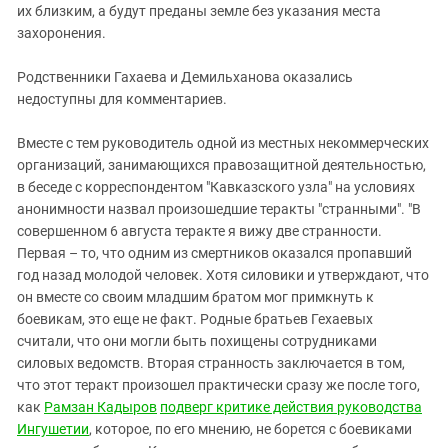
их близким, а будут преданы земле без указания места
захоронения.
Родственники Гахаева и Демильханова оказались
недоступны для комментариев.
Вместе с тем руководитель одной из местных некоммерческих
организаций, занимающихся правозащитной деятельностью,
в беседе с корреспондентом "Кавказского узла" на условиях
анонимности назвал произошедшие теракты "странными". "В
совершенном 6 августа теракте я вижу две странности.
Первая – то, что одним из смертников оказался пропавший
год назад молодой человек. Хотя силовики и утверждают, что
он вместе со своим младшим братом мог примкнуть к
боевикам, это еще не факт. Родные братьев Гехаевых
считали, что они могли быть похищены сотрудниками
силовых ведомств. Вторая странность заключается в том,
что этот теракт произошел практически сразу же после того,
как
Рамзан Кадыров
подверг критике действия руководства
Ингушетии
, которое, по его мнению, не борется с боевиками