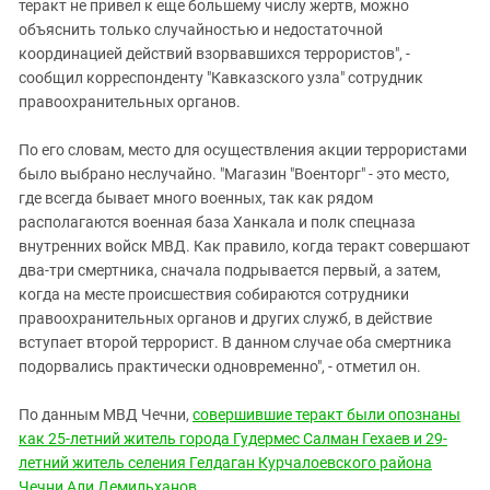
Южный Кавказ
теракт не привел к еще большему числу жертв, можно
объяснить только случайностью и недостаточной
ЮФО
координацией действий взорвавшихся террористов", -
сообщил корреспонденту "Кавказского узла" сотрудник
правоохранительных органов.
По его словам, место для осуществления акции террористами
было выбрано неслучайно. "Магазин "Военторг" - это место,
где всегда бывает много военных, так как рядом
располагаются военная база Ханкала и полк спецназа
внутренних войск МВД. Как правило, когда теракт совершают
два-три смертника, сначала подрывается первый, а затем,
когда на месте происшествия собираются сотрудники
правоохранительных органов и других служб, в действие
вступает второй террорист. В данном случае оба смертника
подорвались практически одновременно", - отметил он.
По данным МВД Чечни,
совершившие теракт были опознаны
как 25-летний житель города Гудермес Салман Гехаев и 29-
летний житель селения Гелдаган Курчалоевского района
Чечни Али Демильханов
.