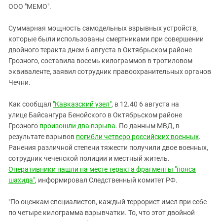
ЗАСТАВЛЯЕТ
ООО "МЕМО".
Дагестан
КАВКАЗ ЗА ПАЛЕСТИНУ
Ингушетия
ИНАКОМЫСЛИЕ В ЧЕЧНЕ
Суммарная мощность самодельных взрывных устройств,
которые были использованы смертниками при совершении
Кабардино-Балкария
ПРЕСЛЕДОВАНИЕ АКТИВИСТОВ
двойного теракта днем 6 августа в Октябрьском районе
МОБИЛИЗАЦИЯ И ПРОТЕСТЫ
Калмыкия
Грозного, составила восемь килограммов в тротиловом
Карачаево-Черкесия
эквиваленте, заявил сотрудник правоохранительных органов
Чечни.
Краснодарский край
Нагорный Карабах
Как сообщал
"Кавказский узел"
, в 12.40 6 августа на
улице Байсангура Бенойского в Октябрьском районе
Российская Федерация
Грозного
произошли два взрыва
. По данным МВД, в
Ростовская область
результате взрывов
погибли четверо российских военных
.
Северная Осетия - Алания
Ранения различной степени тяжести получили двое военных,
сотрудник чеченской полиции и местный житель.
СКФО
Оперативники нашли на месте теракта фрагменты "пояса
Ставропольский край
шахида"
, информировал Следственный комитет РФ.
Чечня
"По оценкам специалистов, каждый террорист имел при себе
Южная Осетия
по четыре килограмма взрывчатки. То, что этот двойной