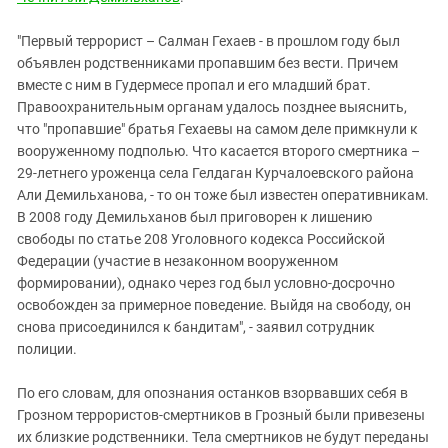
"Первый террорист – Салман Гехаев - в прошлом году был
объявлен родственниками пропавшим без вести. Причем
вместе с ним в Гудермесе пропал и его младший брат.
Правоохранительным органам удалось позднее выяснить,
что "пропавшие" братья Гехаевы на самом деле примкнули к
вооруженному подполью. Что касается второго смертника –
29-летнего уроженца села Гелдаган Курчалоевского района
Али Демильханова, - то он тоже был известен оперативникам.
В 2008 году Демильханов был приговорен к лишению
свободы по статье 208 Уголовного кодекса Российской
Федерации (участие в незаконном вооруженном
формировании), однако через год был условно-досрочно
освобожден за примерное поведение. Выйдя на свободу, он
снова присоединился к бандитам", - заявил сотрудник
полиции.
По его словам, для опознания останков взорвавших себя в
Грозном террористов-смертников в Грозный были привезены
их близкие родственники. Тела смертников не будут переданы