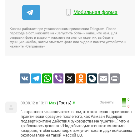
Мобильная форма
Кнопка работает при установленном приложении Telegram. После
перехода в бот, нажмите на «Запустить бота» и напишите нам. Для
отправки фото и видео — нажмите на значок скрепки, выберите
функцию «Файл», затем отметьте фото или видео в памяти устройства и
нажмите «Отправить».
VK
Telegram
WhatsApp
Viber
X
Odnoklassniki
LiveJournal
Email
Print
0
(Гость)
Оценить:
09.08.12 в 13:11
Max
#
0
"...странность заключается в том, что этот теракт произошел
практически сразу же после того, как Рамзан Кадыров
подверг критике действия руководства Ингушетии..." Что и
требовалось доказать! Надо быть умственно отсталымв
квадрате, чтобы самоподрывом уничтожать двух войсковых
около магазина такой массой ВВ.