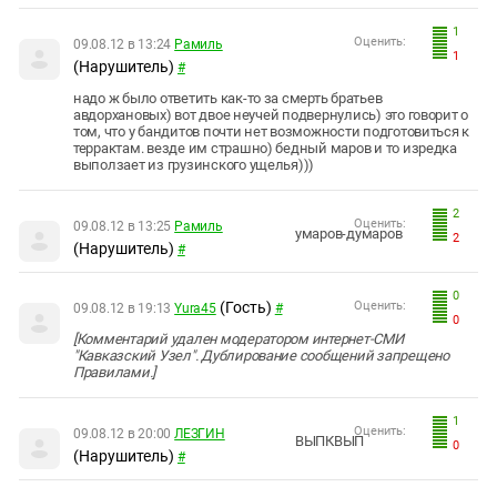
1
Оценить:
09.08.12 в 13:24
Рамиль
1
(Нарушитель)
#
надо ж было ответить как-то за смерть братьев
авдорхановых) вот двое неучей подвернулись) это говорит о
том, что у бандитов почти нет возможности подготовиться к
террактам. везде им страшно) бедный маров и то изредка
выползает из грузинского ущелья)))
2
Оценить:
09.08.12 в 13:25
Рамиль
умаров-думаров
2
(Нарушитель)
#
0
(Гость)
Оценить:
09.08.12 в 19:13
Yura45
#
0
[Комментарий удален модератором интернет-СМИ
"Кавказский Узел". Дублирование сообщений запрещено
Правилами.]
1
Оценить:
09.08.12 в 20:00
ЛЕЗГИН
ВЫПКВЫП
0
(Нарушитель)
#