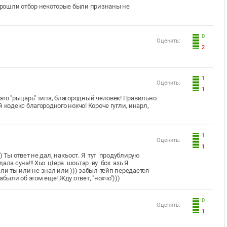
 прошли отбор некоторые были признаны не
0
Оценить:
2
1
Оценить:
1
это "рыцарь" типа, благородный человек! Правильно
 кодекс благородного нохчо! Короче гугли, инарл,
1
Оценить:
1
) Ты ответ не дал, накъост. Я тут продублирую
ала суна!!! Хьо цIера шоьтар ву бох ахь Я
ли ты или не знал
или )))
забыл-тейп передается
абыли об этом еще! Жду ответ, "нохчо")))
0
Оценить:
1