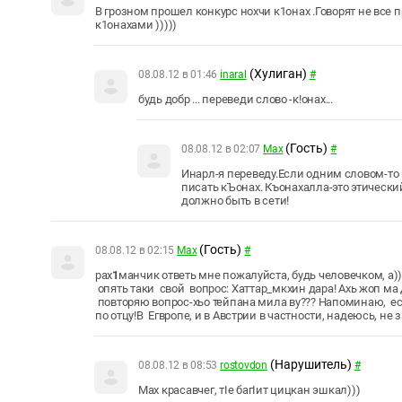
В грозном прошел конкурс нохчи к1онах .Говорят не все
к1онахами )))))
(Хулиган)
08.08.12 в 01:46
inaral
#
будь добр ... переведи слово -к!онах...
(Гость)
08.08.12 в 02:07
Max
#
Инарл-я переведу.Если одним словом-то 
писать кЪонах. Къонахалла-это этический
должно быть в сети!
(Гость)
08.08.12 в 02:15
Max
#
рах
1
манчик ответь мне пожалуйста, будь человечком, а))
опять таки свой вопрос: Хаттар_мкхин дара! Ахь жоп ма д
повторяю вопрос-хьо тейпана мила ву??? Напоминаю, ес
по отцу!В Егвропе, и в Австрии в частности, надеюсь, не з
(Нарушитель)
08.08.12 в 08:53
rostovdon
#
Max красавчег, тIе багIит цицкан эшкал)))