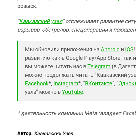
розыск.
"
Кавказский узел
"
отслеживает развитие ситу
взрывов, обстрелов, спецопераций и похищен
Мы обновили приложения на
Android
и
IOS
развитию как в Google Play/App Store, так 
вы можете читать нас в
Telegram
(в Дагест
можно продолжать читать "Кавказский узел"
Facebook
*,
Instagram
*, "
ВКонтакте
", "
Однок
узла" можно в
YouTube
.
* деятельность компании Meta (владеет Faceb
Автор:
Кавказский Узел