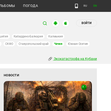
ЛЬБОМЫ
ПОГОДА
RU
EN
ВОЙТИ
шетия
Кабардино-Балкария
Калмыкия
СКФО
Ставропольский край
Чечня
Южная Осетия
Экокатастрофа на Кубани
НОВОСТИ