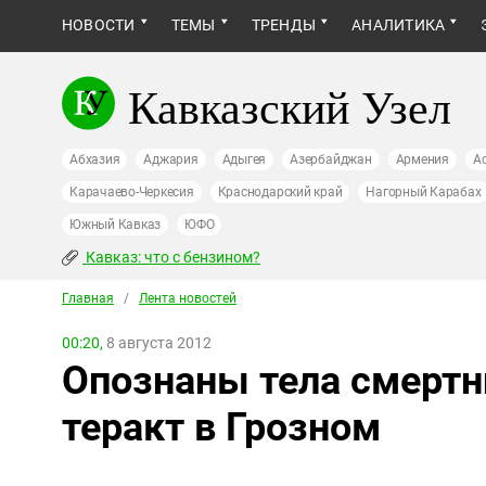
НОВОСТИ
ТЕМЫ
ТРЕНДЫ
АНАЛИТИКА
Кавказский Узел
Абхазия
Аджария
Адыгея
Азербайджан
Армения
А
Карачаево-Черкесия
Краснодарский край
Нагорный Карабах
Южный Кавказ
ЮФО
Кавказ: что с бензином?
Главная
/
Лента новостей
00:20,
8 августа 2012
Опознаны тела смертн
теракт в Грозном