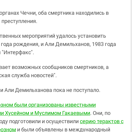
рганах Чечни, оба смертника находились в
 преступления.
ственных мероприятий удалось установить
0 года рождения, и Али Демильханов, 1983 года
 "Интерфакс".
вает возможных сообщников смертников, а
ская служба новостей".
и Али Демильханова пока не поступало.
озном были организованы известными
ми Хусейном и Муслимом Гакаевыми
. Они, по
году подготовили и осуществили
серию терактов с
розном
и были объявлены в международный