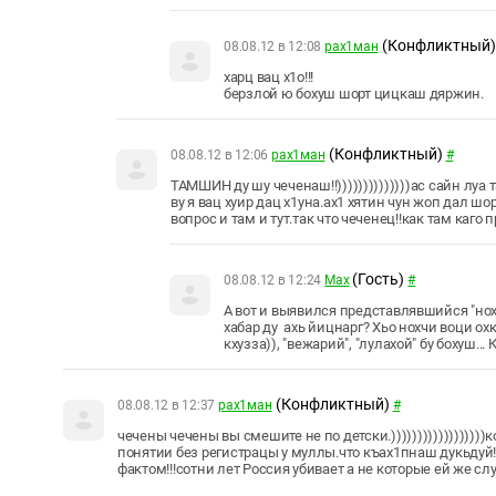
(Конфликтный)
08.08.12 в 12:08
рах1ман
харц вац х1о!!!
берзлой ю бохуш шорт цицкаш дяржин.
(Конфликтный)
08.08.12 в 12:06
рах1ман
#
ТАМШИН ду шу чеченаш!!))))))))))))))ас сайн луа т
ву я вац хуир дац х1уна.ах1 хятин чун жоп дал шо
вопрос и там и тут.так что чеченец!!как там каго 
(Гость)
08.08.12 в 12:24
Max
#
А вот и выявился представлявшийся "нохчи
хабар ду ахь йицнарг? Хьо нохчи воци охк
кхузза)), "вежарий", "лулахой" бу бохуш..
(Конфликтный)
08.08.12 в 12:37
рах1ман
#
чечены чечены вы смешите не по детски.))))))))))))))))))
понятии без регистрацы у муллы.что къах1пнаш дукьдуй!!
фактом!!!сотни лет Россия убивает а не которые ей же слу