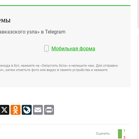
емы
авказского узла» в Telegram
Мобильная форма
ехода в бот, нажмите на «Запустить бота» и напишите нам. Для отправки
», затем отметьте фото или видео в памяти устройства и нажмите
App
Viber
X
Odnoklassniki
LiveJournal
Email
Print
1
Оценить:
3