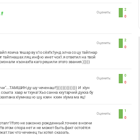
2
Оценить:
#
0
2
Оценить:
0
айп язича тешар ву х1о сёх!!х1унд элча со цу тайпнар
рт тайпнашах ляц инф ю инет чох1.я ответил на твой
признали къонах!!а каго решили этого звания.)))))
0
Оценить:
0
"....ТАМШИН ду шу чеченаш!!)))))))))))))) И хIун
 соьхта хаар м тхуна! Хьо санна кхутарчий дукха бу
. Кхахпана хIумнаш ю шу, кхин кхин хIума ма яц!
1
Оценить:
0
коталг1!!!это не законно рожденный.точнее в нохчи
!в этом спора нет и не может быть.факт остоётся
жат.так что чеченец ты хотел сказать.