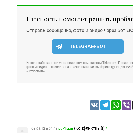
Гласность помогает решить пробл
Отправь сообщение, фото и видео через бот «К
TELEGRAM-БОТ
Кнопка работает при установленном приложении Telegram. После пер
фото и видео — нажмите на значок скрепки, выберите функцию «Файл
«Отправить».
VK
Telegram
Whats
(Конфликтный)
08.08.12 в 01:13
рах1ман
#