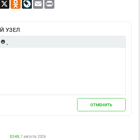
App
Viber
X
Odnoklassniki
LiveJournal
Email
Print
Й УЗЕЛ
ОТМЕНИТЬ
03:48,
7 августа 2026