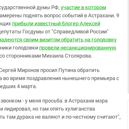
осударственной думы РФ,
участие в котором
намерены поднять вопрос событий в Астрахани. 9
ующих
прибыли известный блогер Алексей
 депутаты Госдумы от "Справедливой России"
надеются своим визитом обратить на голодовку
стники голодовки
провели несанкционированную
 со сторонниками Михаила Столярова.
 Сергей Миронов просил Путина обратить
та во время поздравления нынешнего премьера с
едших 4 марта.
звонком - у меня просьба: в Астрахани мэра
м лидировал, но там опять хулиганства
сть там дурака не валяют и по-честному считают",