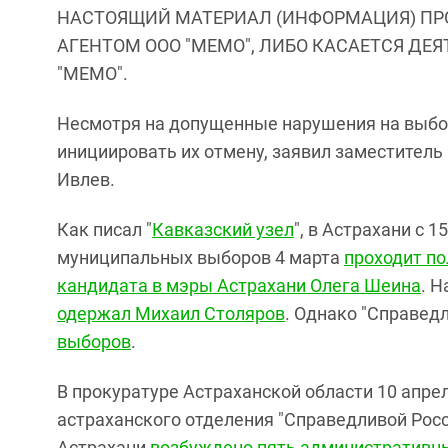
НАСТОЯЩИЙ МАТЕРИАЛ (ИНФОРМАЦИЯ) ПР
АГЕНТОМ ООО "МЕМО", ЛИБО КАСАЕТСЯ ДЕ
"МЕМО".
Несмотря на допущенные нарушения на выбор
инициировать их отмену, заявил заместител
Ивлев.
Как писал "
Кавказский узел
", в Астрахани с 1
муниципальных выборов 4 марта
проходит по
кандидата в мэры Астрахани Олега Шеина
. 
одержал Михаил Столяров
. Однако "Справед
выборов
.
В прокуратуре Астраханской области 10 апре
астраханского отделения "Справедливой Росс
Астрахани
возбуждено пять административн