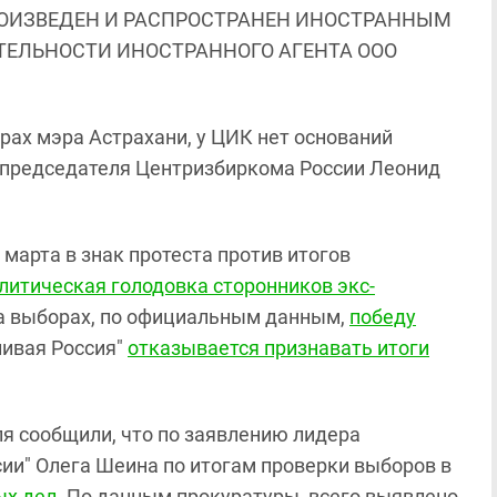
ОИЗВЕДЕН И РАСПРОСТРАНЕН ИНОСТРАННЫМ
ЯТЕЛЬНОСТИ ИНОСТРАННОГО АГЕНТА ООО
ах мэра Астрахани, у ЦИК нет оснований
ь председателя Центризбиркома России Леонид
5 марта в знак протеста против итогов
литическая голодовка сторонников экс-
На выборах, по официальным данным,
победу
ливая Россия"
отказывается признавать итоги
ля сообщили, что по заявлению лидера
ии" Олега Шеина по итогам проверки выборов в
ых дел
. По данным прокуратуры, всего выявлено