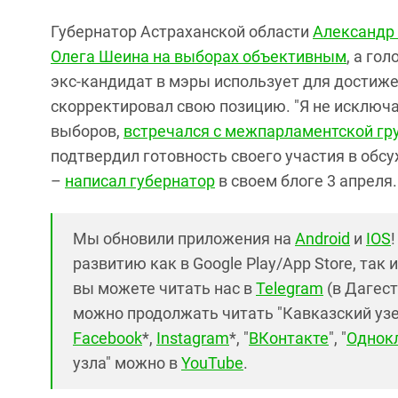
Губернатор Астраханской области
Александр
Олега Шеина на выборах объективным
, а го
экс-кандидат в мэры использует для достиже
скорректировал свою позицию. "Я не исключ
выборов,
встречался с межпарламентской гр
подтвердил готовность своего участия в обс
–
написал губернатор
в своем блоге 3 апреля.
Мы обновили приложения на
Android
и
IOS
развитию как в Google Play/App Store, так 
вы можете читать нас в
Telegram
(в Дагест
можно продолжать читать "Кавказский узел"
Facebook
*,
Instagram
*, "
ВКонтакте
", "
Однок
узла" можно в
YouTube
.