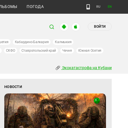
ЛЬБОМЫ
ПОГОДА
RU
EN
ВОЙТИ
шетия
Кабардино-Балкария
Калмыкия
СКФО
Ставропольский край
Чечня
Южная Осетия
Экокатастрофа на Кубани
НОВОСТИ