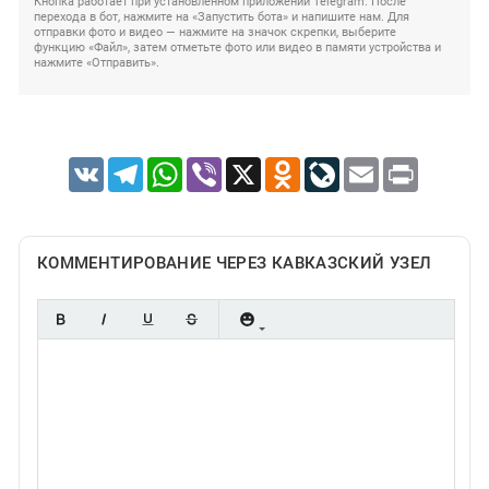
Кнопка работает при установленном приложении Telegram. После
перехода в бот, нажмите на «Запустить бота» и напишите нам. Для
отправки фото и видео — нажмите на значок скрепки, выберите
функцию «Файл», затем отметьте фото или видео в памяти устройства и
нажмите «Отправить».
VK
Telegram
WhatsApp
Viber
X
Odnoklassniki
LiveJournal
Email
Print
КОММЕНТИРОВАНИЕ ЧЕРЕЗ КАВКАЗСКИЙ УЗЕЛ