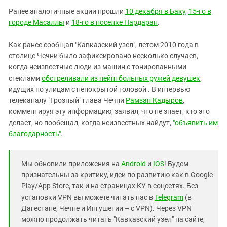
Ранее аналогичные акции прошли
10 декабря в Баку
,
15-го в
городе Масаллы
и
18-го в поселке Нардаран
.
Как ранее сообщал "Кавказский узел", летом 2010 года в
столице Чечни было зафиксировано несколько случаев,
когда неизвестные люди из машин с тонированными
стеклами
обстреливали из пейнтбольных ружей девушек
,
идущих по улицам с непокрытой головой . В интервью
телеканалу "Грозный" глава Чечни
Рамзан Кадыров
,
комментируя эту информацию, заявил, что не знает, кто это
делает, но пообещал, когда неизвестных найдут,
"объявить им
благодарность"
.
Мы обновили приложения на
Android
и
IOS
! Будем
признательны за критику, идеи по развитию как в Google
Play/App Store, так и на страницах КУ в соцсетях. Без
установки VPN вы можете читать нас в
Telegram
(в
Дагестане, Чечне и Ингушетии – с VPN). Через VPN
можно продолжать читать "Кавказский узел" на сайте,