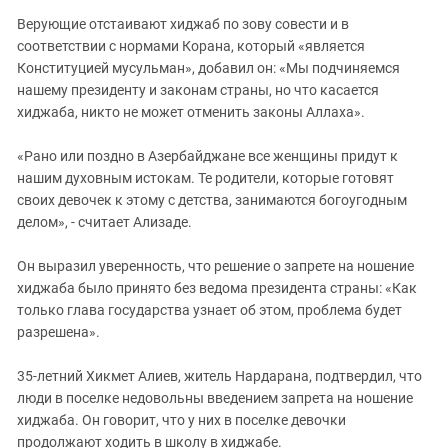
Верующие отстаивают хиджаб по зову совести и в
соответствии с нормами Корана, который «является
Конституцией мусульман», добавил он: «Мы подчиняемся
нашему президенту и законам страны, но что касается
хиджаба, никто не может отменить законы Аллаха».
«Рано или поздно в Азербайджане все женщины придут к
нашим духовным истокам. Те родители, которые готовят
своих девочек к этому с детства, занимаются богоугодным
делом», - считает Ализаде.
Он выразил уверенность, что решение о запрете на ношение
хиджаба было принято без ведома президента страны: «Как
только глава государства узнает об этом, проблема будет
разрешена».
35-летний Хикмет Алиев, житель Нардарана, подтвердил, что
люди в поселке недовольны введением запрета на ношение
хиджаба. Он говорит, что у них в поселке девочки
продолжают ходить в школу в хиджабе.