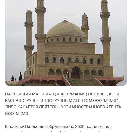
ЗАСТАВЛЯЕТ
Дагестан
КАВКАЗ ЗА ПАЛЕСТИНУ
Ингушетия
ИНАКОМЫСЛИЕ В ЧЕЧНЕ
Кабардино-Балкария
ПРЕСЛЕДОВАНИЕ АКТИВИСТОВ
МОБИЛИЗАЦИЯ И ПРОТЕСТЫ
Калмыкия
Карачаево-Черкесия
Краснодарский край
Нагорный Карабах
Российская Федерация
Ростовская область
Северная Осетия - Алания
НАСТОЯЩИЙ МАТЕРИАЛ (ИНФОРМАЦИЯ) ПРОИЗВЕДЕН И
СКФО
РАСПРОСТРАНЕН ИНОСТРАННЫМ АГЕНТОМ ООО "МЕМО",
Ставропольский край
ЛИБО КАСАЕТСЯ ДЕЯТЕЛЬНОСТИ ИНОСТРАННОГО АГЕНТА
ООО "МЕМО".
Чечня
Южная Осетия
В поселке Нардаран собрано около 2500 подписей под