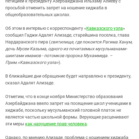
Южный Кавказ
петицией к президенту Азербайджана Ильхаму Алиеву с
просьбой отменить запрет на ношение хиджаба в
ЮФО
общеобразовательных школах.
Об этом в интервью с корреспонденту «
Кавказского узла
»
сообщил Гаджи Адалят Ализаде, старейшина поселка, глава
Нардаранского пира (
святилище, где покоится Рагима Ханум,
дочь Мусеи Казыма, одного из почитаемых мусульманами-
шиитами имамов - потомков пророка Мухаммеда. –
Прим.«Кавказского узла»
).
В ближайшие дни обращение будет направлено к президенту,
сказал Адалят Ализаде.
Отметим, что в конце ноября Министерство образования
Азербайджана ввело запрет на посещение школ ученицами в
хиджабе, поскольку мусульманский головной платок не
является частью школьной формы. Верующие расценивают
эти меры
как нарушение прав человека
.
Однако, по мнению Ализаде, проблема с ношением хиджаба