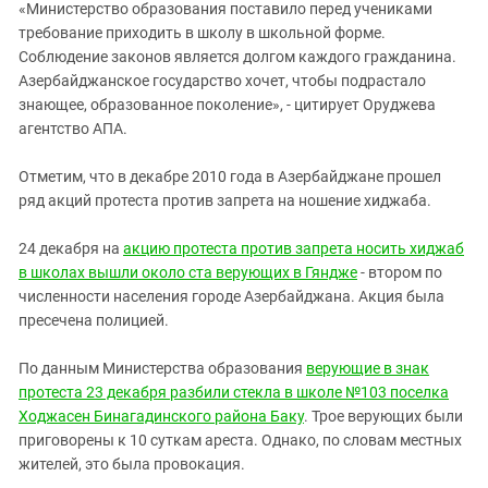
«Министерство образования поставило перед учениками
требование приходить в школу в школьной форме.
Соблюдение законов является долгом каждого гражданина.
Азербайджанское государство хочет, чтобы подрастало
знающее, образованное поколение», - цитирует Оруджева
агентство АПА.
Отметим, что в декабре 2010 года в Азербайджане прошел
ряд акций протеста против запрета на ношение хиджаба.
24 декабря на
акцию протеста против запрета носить хиджаб
в школах вышли около ста верующих в Гяндже
- втором по
численности населения городе Азербайджана. Акция была
пресечена полицией.
По данным Министерства образования
верующие в знак
протеста 23 декабря разбили стекла в школе №103 поселка
Ходжасен Бинагадинского района Баку
. Трое верующих были
приговорены к 10 суткам ареста. Однако, по словам местных
жителей, это была провокация.