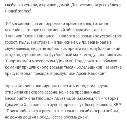
хлебушка купили, и пришли домой. Депрессивная республика.
Людей жалко".
"Я был сегодня на ипподроме во время скачек, готовил
материал, - говорит спортивный обозреватель газеты
"Нальчик" Хазиз Хавпачев. - Сработало взрывное устройство:
грохот, пыль. Ни страха, ни паники не было. Невзирая на
случившееся, люди не побоялись прийти на республиканский
стадион, где состоялся футбольный матч между нальчикским
"Спартаком" и московским "Динамо". Поддержать любимую
команду пришли около восьми тысяч болельщиков. На матче
присутствовал президент республики Арсен Каноков".
"Арсен Каноков планировал посетить ипподром в день
открытия скакового сезона, но из-за праздничных
мероприятий на Площади Абхазии, он задержался, - говорит
Джамиля Хагарова, сотрудник пресс-службы президента КБР.
- Прискорбно, что в результате взрыва погиб ветеран войны,
не дожив до Дня Победы всего восемь дней".