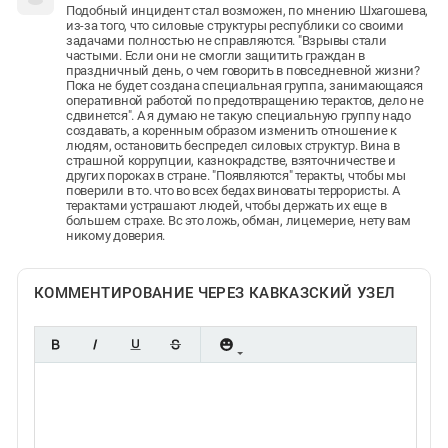
Подобный инцидент стал возможен, по мнению Шхагошева,
из-за того, что силовые структуры республики со своими
задачами полностью не справляются. "Взрывы стали
частыми. Если они не смогли защитить граждан в
праздничный день, о чем говорить в повседневной жизни?
Пока не будет создана специальная группа, занимающаяся
оперативной работой по предотвращению терактов, дело не
сдвинется". А я думаю не такую специальную группу надо
создавать, а коренным образом изменить отношение к
людям, остановить беспредел силовых структур. Вина в
страшной коррупции, казнокрадстве, взяточничестве и
других пороках в стране. "Появляются" теракты, чтобы мы
поверили в то. что во всех бедах виноваты террористы. А
терактами устрашают людей, чтобы держать их еще в
большем страхе. Вс это ложь, обман, лицемерие, нету вам
никому доверия.
КОММЕНТИРОВАНИЕ ЧЕРЕЗ КАВКАЗСКИЙ УЗЕЛ