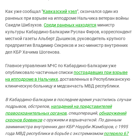
Как уже сообщал "
Кавказский узел
", скончался один из
раненых при взрыве на ипподроме Нальчика ветеран войны
Саидли Шибзухов.
Среди раненых находятся
министр
культуры Кабардино-Балкарии Руслан Фиров, корреспондент
местной газеты Альберт Дышеков, руководитель крупного
предприятия Владимир Секреков и экс-министр внутренних
дел КБР Хачима Шогенова.
Главное управления МЧС по Кабардино-Балкарии уже
опубликовало частичные списки
пострадавших при взрыве
на ипподроме в Нальчике
, доставленных в Республиканскую
клиническую больницу и медсанчасть МВД республики.
В Кабардино-Балкарии в последнее время участились случаи
подрывов, обстрелов,
нападений на представителей
правоохранительных органов
, спецопераций,
обнаружений
схронов боевиков
с оружием и взрывчаткой. По данным
замминистра внутренних дел КБР Наурби Жамборов, с 1995
года МВД республики в борьбе с экстремизмом
потеряло 67