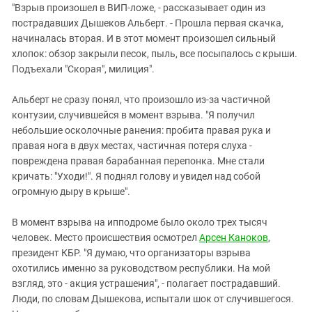
"Взрыв произошел в ВИП-ложе, - рассказывает один из
пострадавших Дышеков Альберт. - Прошла первая скачка,
начиналась вторая. И в этот момент произошел сильный
хлопок: обзор закрыли песок, пыль, все посыпалось с крыши.
Подъехали "Скорая", милиция".
Альберт не сразу понял, что произошло из-за частичной
контузии, случившейся в момент взрыва. "Я получил
небольшие осколочные ранения: пробита правая рука и
правая нога в двух местах, частичная потеря слуха -
повреждена правая барабанная перепонка. Мне стали
кричать: "Уходи!". Я поднял голову и увидел над собой
огромную дыру в крыше".
В момент взрыва на ипподроме было около трех тысяч
человек. Место происшествия осмотрел
Арсен Каноков
,
президент КБР. "Я думаю, что организаторы взрыва
охотились именно за руководством республики. На мой
взгляд, это - акция устрашения", - полагает пострадавший.
Люди, по словам Дышекова, испытали шок от случившегося.