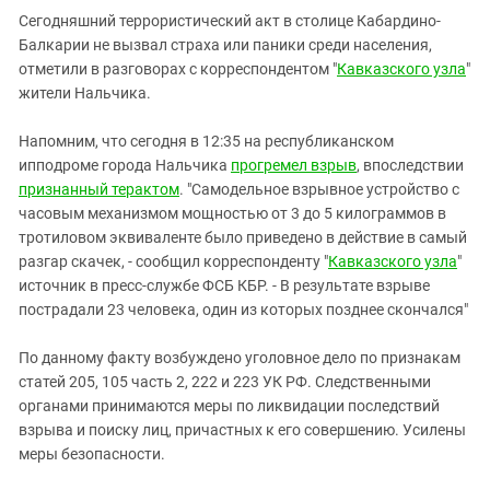
Южный Кавказ
Сегодняшний террористический акт в столице Кабардино-
ЮФО
Балкарии не вызвал страха или паники среди населения,
отметили в разговорах с корреспондентом "
Кавказского узла
"
жители Нальчика.
Напомним, что сегодня в 12:35 на республиканском
ипподроме города Нальчика
прогремел взрыв
, впоследствии
признанный терактом
. "Самодельное взрывное устройство с
часовым механизмом мощностью от 3 до 5 килограммов в
тротиловом эквиваленте было приведено в действие в самый
разгар скачек, - сообщил корреспонденту "
Кавказского узла
"
источник в пресс-службе ФСБ КБР. - В результате взрыве
пострадали 23 человека, один из которых позднее скончался"
По данному факту возбуждено уголовное дело по признакам
статей 205, 105 часть 2, 222 и 223 УК РФ. Следственными
органами принимаются меры по ликвидации последствий
взрыва и поиску лиц, причастных к его совершению. Усилены
меры безопасности.