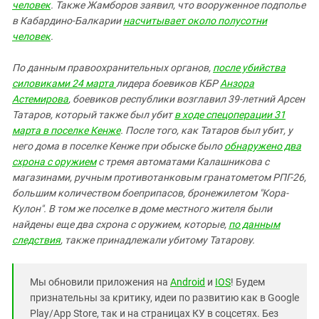
человек
. Также Жамборов заявил, что вооруженное подполье
в Кабардино-Балкарии
насчитывает около полусотни
человек
.
По данным правоохранительных органов,
после убийства
силовиками 24 марта
лидера боевиков КБР
Анзора
Астемирова
, боевиков республики возглавил
39-летний Арсен
Татаров, который также был убит
в ходе спецоперации 31
марта в поселке Кенже
. После того, как Татаров был убит, у
него дома в поселке Кенже при обыске было
обнаружено два
схрона с оружием
с тремя автоматами Калашникова с
магазинами, ручным противотанковым гранатометом РПГ-26,
большим количеством боеприпасов, бронежилетом "Кора-
Кулон". В том же поселке в доме местного жителя были
найдены еще два схрона с оружием, которые,
по данным
следствия
, также принадлежали убитому Татарову.
Мы обновили приложения на
Android
и
IOS
! Будем
признательны за критику, идеи по развитию как в Google
Play/App Store, так и на страницах КУ в соцсетях. Без