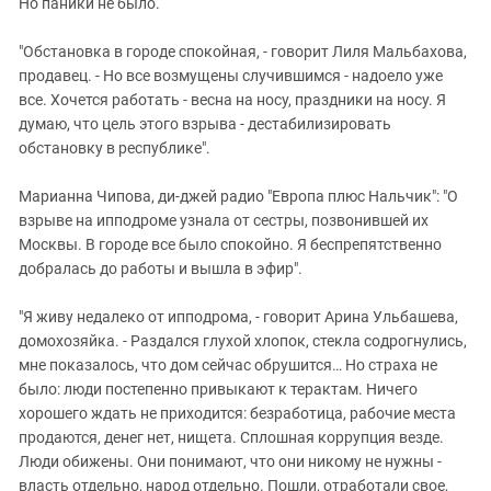
Но паники не было.
"Обстановка в городе спокойная, - говорит Лиля Мальбахова,
продавец. - Но все возмущены случившимся - надоело уже
все. Хочется работать - весна на носу, праздники на носу. Я
думаю, что цель этого взрыва - дестабилизировать
обстановку в республике".
Марианна Чипова, ди-джей радио "Европа плюс Нальчик": "О
взрыве на ипподроме узнала от сестры, позвонившей их
Москвы. В городе все было спокойно. Я беспрепятственно
добралась до работы и вышла в эфир".
"Я живу недалеко от ипподрома, - говорит Арина Ульбашева,
домохозяйка. - Раздался глухой хлопок, стекла содрогнулись,
мне показалось, что дом сейчас обрушится… Но страха не
было: люди постепенно привыкают к терактам. Ничего
хорошего ждать не приходится: безработица, рабочие места
продаются, денег нет, нищета. Сплошная коррупция везде.
Люди обижены. Они понимают, что они никому не нужны -
власть отдельно, народ отдельно. Пошли, отработали свое,