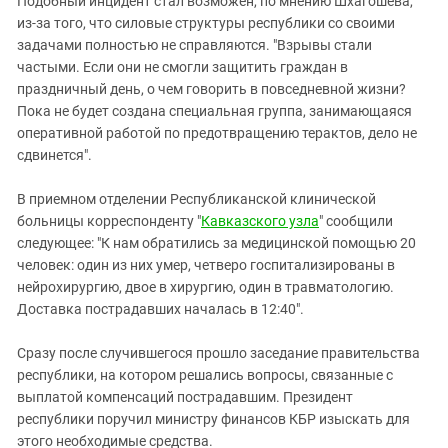
Подобный инцидент стал возможен, по мнению Шхагошева,
из-за того, что силовые структуры республики со своими
задачами полностью не справляются. "Взрывы стали
частыми. Если они не смогли защитить граждан в
праздничный день, о чем говорить в повседневной жизни?
Пока не будет создана специальная группа, занимающаяся
оперативной работой по предотвращению терактов, дело не
сдвинется".
В приемном отделении Республиканской клинической
больницы корреспонденту "
Кавказского узла
" сообщили
следующее: "К нам обратились за медицинской помощью 20
человек: один из них умер, четверо госпитализированы в
нейрохирургию, двое в хирургию, один в травматологию.
Доставка пострадавших началась в 12:40".
Сразу после случившегося прошло заседание правительства
республики, на котором решались вопросы, связанные с
выплатой компенсаций пострадавшим. Президент
республики поручил министру финансов КБР изыскать для
этого необходимые средства.