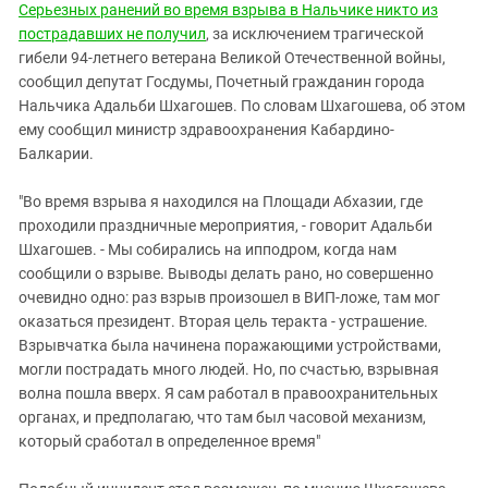
Серьезных ранений во время взрыва в Нальчике никто из
пострадавших не получил
, за исключением трагической
гибели 94-летнего ветерана Великой Отечественной войны,
сообщил депутат Госдумы, Почетный гражданин города
Нальчика Адальби Шхагошев. По словам Шхагошева, об этом
ему сообщил министр здравоохранения Кабардино-
Балкарии.
"Во время взрыва я находился на Площади Абхазии, где
проходили праздничные мероприятия, - говорит Адальби
Шхагошев. - Мы собирались на ипподром, когда нам
сообщили о взрыве. Выводы делать рано, но совершенно
очевидно одно: раз взрыв произошел в ВИП-ложе, там мог
оказаться президент. Вторая цель теракта - устрашение.
Взрывчатка была начинена поражающими устройствами,
могли пострадать много людей. Но, по счастью, взрывная
волна пошла вверх. Я сам работал в правоохранительных
органах, и предполагаю, что там был часовой механизм,
который сработал в определенное время"