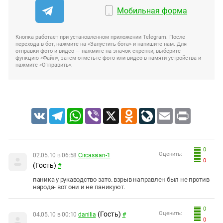
Мобильная форма
Кнопка работает при установленном приложении Telegram. После
перехода в бот, нажмите на «Запустить бота» и напишите нам. Для
отправки фото и видео — нажмите на значок скрепки, выберите
функцию «Файл», затем отметьте фото или видео в памяти устройства и
нажмите «Отправить».
VK
Telegram
WhatsApp
Viber
X
Odnoklassniki
LiveJournal
Email
Print
0
Оценить:
02.05.10 в 06:58
Circassian-1
0
(Гость)
#
паника у рукаводство зато. взрыв направлен был не против
народа- вот они и не паникуют.
0
(Гость)
Оценить:
04.05.10 в 00:10
danilia
#
0