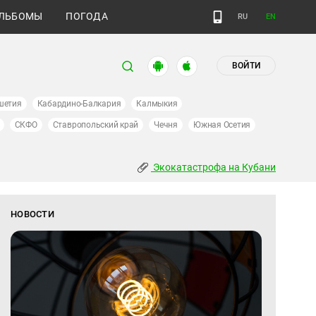
ЛЬБОМЫ
ПОГОДА
RU
EN
ВОЙТИ
шетия
Кабардино-Балкария
Калмыкия
СКФО
Ставропольский край
Чечня
Южная Осетия
Экокатастрофа на Кубани
НОВОСТИ