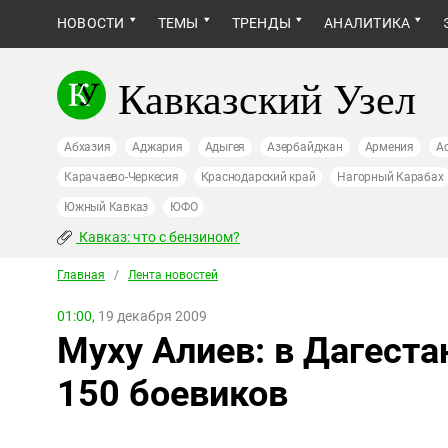
НОВОСТИ
ТЕМЫ
ТРЕНДЫ
АНАЛИТИКА
Кавказский Узел
Абхазия
Аджария
Адыгея
Азербайджан
Армения
А
Карачаево-Черкесия
Краснодарский край
Нагорный Карабах
Южный Кавказ
ЮФО
Кавказ: что с бензином?
Главная
/
Лента новостей
01:00,
19 декабря 2009
Муху Алиев: в Дагеста
150 боевиков