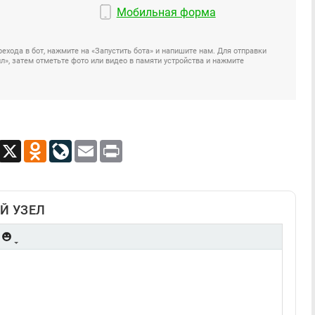
Мобильная форма
ехода в бот, нажмите на «Запустить бота» и напишите нам. Для отправки
», затем отметьте фото или видео в памяти устройства и нажмите
App
Viber
X
Odnoklassniki
LiveJournal
Email
Print
Й УЗЕЛ