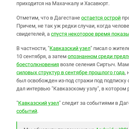
приходится на Махачкалу и Хасавюрт.
Отметим, что в Дагестане
остается острой
про
Причем, не так уж редки случаи, когда чело
свидетелей, а
спустя некоторое время показы
В частности, "
Кавказский узел
" писал о жит
10 сентября, а затем
опознанном среди предп
боестолкновения
возле селения Сиртыч. Мам
силовых структур в сентябре прошлого года
,
был освобожден из-под стражи под подписку
дал интервью "Кавказскому узлу", в котором
"
Кавказский узел
" следит за событиями в Да
событий
.