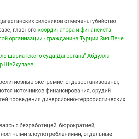
дагестанских силовиков отмечены убийство
азе, главного
координатора и финансиста
ой организации - гражданина Турции Зия Пече
.
ль шариатского суда Дагестана" Абдулла
р Шейхулаев
.
 "религиозные экстремисты дезорганизованы,
аются источников финансирования, орудий
тей проведения диверсионно-террористических
ваясь с безработицей, бюрократией,
жностными злоупотреблениями, отдельные