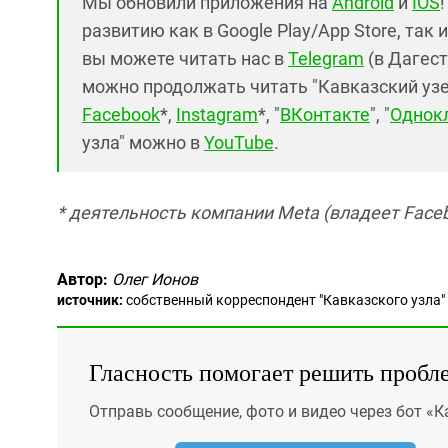
Мы обновили приложения на
Android
и
IOS
развитию как в Google Play/App Store, так 
вы можете читать нас в
Telegram
(в Дагест
можно продолжать читать "Кавказский узел"
Facebook
*,
Instagram
*, "
ВКонтакте
", "
Однок
узла" можно в
YouTube
.
* деятельность компании Meta (владеет Faceb
Автор:
Олег Ионов
источник:
собственный корреспондент "Кавказского узла"
Гласность помогает решить пробл
Отправь сообщение, фото и видео через бот «К