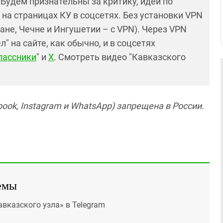
! Будем признательны за критику, идеи по
и на страницах КУ в соцсетях. Без установки VPN
ане, Чечне и Ингушетии – с VPN). Через VPN
 на сайте, как обычно, и в соцсетях
лассники
" и
X
. Смотреть видео "Кавказского
ook, Instagram и WhatsApp) запрещена в России.
емы
авказского узла» в Telegram