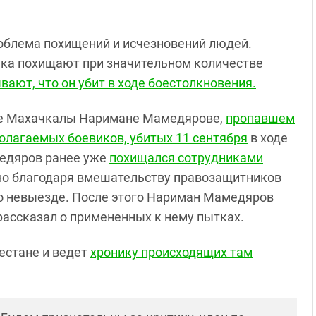
блема похищений и исчезновений людей.
века похищают при значительном количестве
вают, что он убит в ходе боестолкновения.
еле Махачкалы Наримане Мамедярове,
пропавшем
олагаемых боевиков, убитых 11 сентября
в ходе
едяров ранее уже
похищался сотрудниками
 но благодаря вмешательству правозащитников
 о невыезде. После этого Нариман Мамедяров
 рассказал о примененных к нему пытках.
гестане и ведет
хронику происходящих там