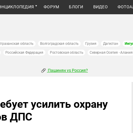
ЭНЦИКЛОПЕДИЯ
ФОРУМ
БЛОГИ
ВИДЕО
ФОТОА
страханская область
Волгоградская область
Грузия
Дагестан
Ингу
Российская Федерация
Ростовская область
Северная Осетия - Алания
Пашинян vs Россия?
ебует усилить охрану
ов ДПС