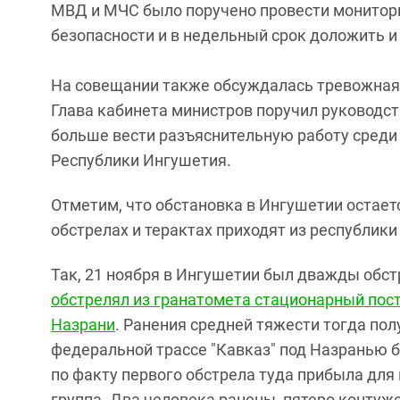
МВД и МЧС было поручено провести монитори
безопасности и в недельный срок доложить и 
На совещании также обсуждалась тревожная 
Глава кабинета министров поручил руководс
больше вести разъяснительную работу среди 
Республики Ингушетия.
Отметим, что обстановка в Ингушетии остает
обстрелах и терактах приходят из республики
Так, 21 ноября в Ингушетии был дважды обст
обстрелял из гранатомета стационарный пос
Назрани
. Ранения средней тяжести тогда пол
федеральной трассе "Кавказ" под Назранью 
по факту первого обстрела туда прибыла для
группа. Два человека ранены, пятеро контуж