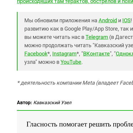
происходящих там терактов, обстрелов и по
Мы обновили приложения на
Android
и
IOS
развитию как в Google Play/App Store, так 
вы можете читать нас в
Telegram
(в Дагест
можно продолжать читать "Кавказский узел"
Facebook
*,
Instagram
*, "
ВКонтакте
", "
Однок
узла" можно в
YouTube
.
* деятельность компании Meta (владеет Faceb
Автор:
Кавказский Узел
Гласность помогает решить пробл