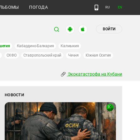
ЛЬБОМЫ
ПОГОДА
RU
EN
ВОЙТИ
шетия
Кабардино-Балкария
Калмыкия
СКФО
Ставропольский край
Чечня
Южная Осетия
Экокатастрофа на Кубани
НОВОСТИ