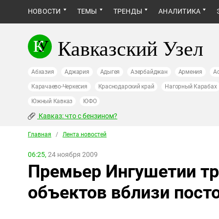
НОВОСТИ
ТЕМЫ
ТРЕНДЫ
АНАЛИТИКА
Кавказский Узел
Абхазия
Аджария
Адыгея
Азербайджан
Армения
А
Карачаево-Черкесия
Краснодарский край
Нагорный Карабах
Южный Кавказ
ЮФО
Кавказ: что с бензином?
Главная
/
Лента новостей
06:25,
24 ноября 2009
Премьер Ингушетии тр
объектов вблизи пост