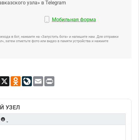
авказского узла» в Telegram
Мобильная форма
ехода в бот, нажмите на «Запустить бота» и напишите нам. Для отправки
», затем отметьте фото или видео в памяти устройства и нажмите
App
Viber
X
Odnoklassniki
LiveJournal
Email
Print
Й УЗЕЛ