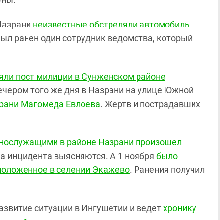
 Назрани
неизвестные обстреляли автомобиль
 был ранен один сотрудник ведомства, который
яли пост милиции в Сунженском районе
Вечером того же дня в Назрани на улице Южной
зрани Магомеда Евлоева
. Жертв и пострадавших
еннослужащими в районе Назрани произошел
ва инцидента выясняются. А 1 ноября
было
положенное в селении Экажево
. Ранения получил
азвитие ситуации в Ингушетии и ведет
хронику