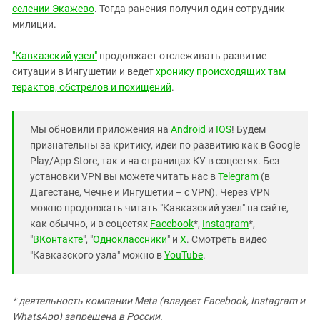
селении Экажево
. Тогда ранения получил один сотрудник
милиции.
"Кавказский узел"
продолжает отслеживать развитие
ситуации в Ингушетии и ведет
хронику происходящих там
терактов, обстрелов и похищений
.
Мы обновили приложения на
Android
и
IOS
! Будем
признательны за критику, идеи по развитию как в Google
Play/App Store, так и на страницах КУ в соцсетях. Без
установки VPN вы можете читать нас в
Telegram
(в
Дагестане, Чечне и Ингушетии – с VPN). Через VPN
можно продолжать читать "Кавказский узел" на сайте,
как обычно, и в соцсетях
Facebook
*,
Instagram
*,
"
ВКонтакте
", "
Одноклассники
" и
X
. Смотреть видео
"Кавказского узла" можно в
YouTube
.
* деятельность компании Meta (владеет Facebook, Instagram и
WhatsApp) запрещена в России.