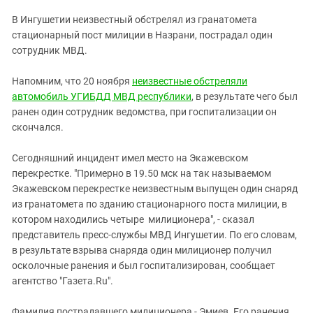
ЗАСТАВЛЯЕТ
Дагестан
В Ингушетии неизвестный обстрелял из гранатомета
КАВКАЗ ЗА ПАЛЕСТИНУ
Ингушетия
стационарный пост милиции в Назрани, пострадал один
ИНАКОМЫСЛИЕ В ЧЕЧНЕ
сотрудник МВД.
Кабардино-Балкария
ПРЕСЛЕДОВАНИЕ АКТИВИСТОВ
МОБИЛИЗАЦИЯ И ПРОТЕСТЫ
Калмыкия
Напомним, что 20 ноября
неизвестные обстреляли
автомобиль УГИБДД МВД республики
, в результате чего был
Карачаево-Черкесия
ранен один сотрудник ведомства, при госпитализации он
Краснодарский край
скончался.
Нагорный Карабах
Сегодняшний инцидент имел место на Экажевском
Российская Федерация
перекрестке. "Примерно в 19.50 мск на так называемом
Ростовская область
Экажевском перекрестке неизвестным выпущен один снаряд
из гранатомета по зданию стационарного поста милиции, в
Северная Осетия - Алания
котором находились четыре милиционера", - сказал
СКФО
представитель пресс-службы МВД Ингушетии. По его словам,
в результате взрыва снаряда один милиционер получил
Ставропольский край
осколочные ранения и был госпитализирован, сообщает
Чечня
агентство "Газета.Ru".
Южная Осетия
Фамилия пострадавшего милиционера - Эмиев. Его ранения