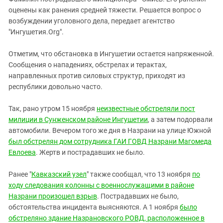
Южный Кавказ
оценены как ранения средней тяжести. Решается вопрос о
ЮФО
возбуждении уголовного дела, передает агентство
"Ингушетия.Org".
Отметим, что обстановка в Ингушетии остается напряженной.
Сообщения о нападениях, обстрелах и терактах,
направленных против силовых структур, приходят из
республики довольно часто.
Так, рано утром 15 ноября
неизвестные обстреляли пост
милиции в Сунженском районе Ингушетии
, а затем подорвали
автомобили. Вечером того же дня в Назрани на улице Южной
был обстрелян дом сотрудника ГАИ ГОВД Назрани Магомеда
Евлоева
. Жертв и пострадавших не было.
Ранее "
Кавказский узел
" также сообщал, что 13 ноября
по
ходу следования колонны с военнослужащими в районе
Назрани произошел взрыв
. Пострадавших не было,
обстоятельства инцидента выясняются. А 1 ноября
было
обстреляно здание Назрановского РОВД, расположенное в