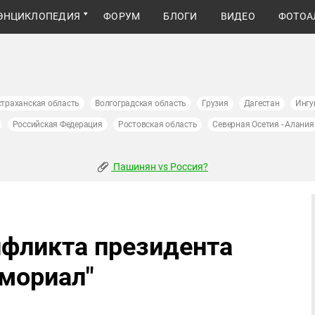
ЭНЦИКЛОПЕДИЯ
ФОРУМ
БЛОГИ
ВИДЕО
ФОТОА
страханская область
Волгоградская область
Грузия
Дагестан
Ингу
Российская Федерация
Ростовская область
Северная Осетия - Алания
Пашинян vs Россия?
нфликта президента
емориал"