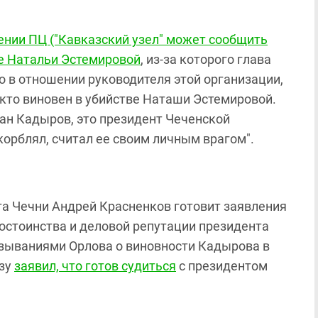
ении ПЦ ("Кавказский узел" может сообщить
ве Натальи Эстемировой
, из-за которого глава
 в отношении руководителя этой организации,
, кто виновен в убийстве Наташи Эстемировой.
зан Кадыров, это президент Чеченской
корблял, считал ее своим личным врагом".
та Чечни Андрей Красненков готовит заявления
достоинства и деловой репутации президента
азываниями Орлова о виновности Кадырова в
азу
заявил, что готов судиться
с президентом