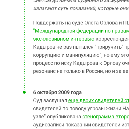
снятом до начала судебного заседани
излагают суть показаний, которые они
Поддержать на суде Олега Орлова и П
"Международной федерации по правам
эксклюзивном интервью
корреспонден
Кадыров не раз пытался "приручить" п
коррупцию и манипуляцию", но ему это
процесс по иску Кадырова к Орлову о
резонанс не только в России, но и за е
6 октября 2009 года
Суд заслушал
еще двоих свидетелей о
свидетелей по поводу угрозы жизни Н
узле" опубликована
стенограмма
второ
аудиозаписи показаний свидетелей ис