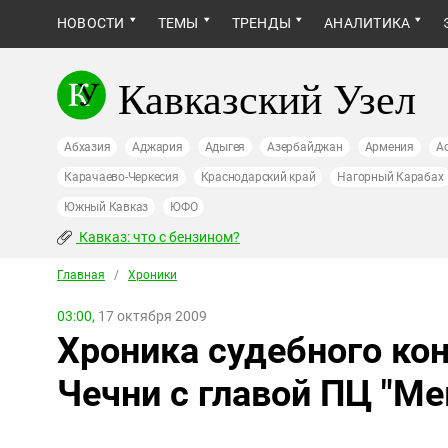
НОВОСТИ
ТЕМЫ
ТРЕНДЫ
АНАЛИТИКА
Кавказский Узел
Абхазия
Аджария
Адыгея
Азербайджан
Армения
А
Карачаево-Черкесия
Краснодарский край
Нагорный Карабах
Южный Кавказ
ЮФО
Кавказ: что с бензином?
Главная
/
Хроники
03:00,
17 октября 2009
Хроника судебного ко
Чечни с главой ПЦ "М