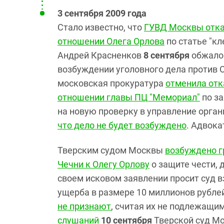
3 сентября 2009 года
Стало известно, что
ГУВД Москвы отка
отношении Олега Орлова
по статье "кл
Андрей Красненков
8 сентября
обжалов
возбуждении уголовного дела против 
московская прокуратура
отменила отк
отношении главы ПЦ "Мемориал"
по за
на новую проверку в управление орга
что дело не будет возбуждено
. Адвока
Тверским судом Москвы
возбуждено г
Чечни к Олегу Орлову
о защите чести, 
своем исковом заявлении просит суд 
ущерба в размере 10 миллионов рубле
не признают
, считая их не подлежащи
слушаний
10 сентября
Тверской суд Мо