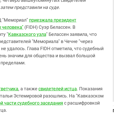
я, четверо вышеупомянутых свидетелей
 затем представили на суде.
Ц "Мемориал"
приезжала президент
 человека"
(FIDH) Суэр Белассен. В
ту "
Кавказского узла
" Белассен заявила, что
редставителей "Мемориала" в Чечне "через
 не удалось. Глава FIDH отметила, что судебный
чень значим для общества и вызвал большой
е пределами.
тветчика
, а также
свидетелей истца
. Показания
атальи Эстемировой разошлись. На "Кавказском
й части судебного заседания
с расшифровкой
тца.