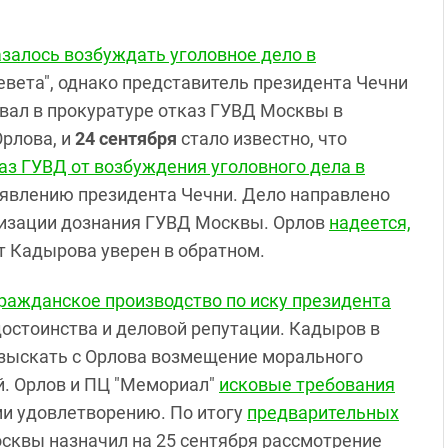
залось возбуждать уголовное дело в
евета", однако представитель президента Чечни
ал в прокуратуре отказ ГУВД Москвы в
Орлова, и
24 сентября
стало известно, что
аз ГУВД от возбуждения уголовного дела в
явлению президента Чечни. Дело направлено
низации дознания ГУВД Москвы. Орлов
надеется,
т Кадырова уверен в обратном.
ражданское производство по иску президента
достоинства и деловой репутации. Кадыров в
взыскать с Орлова возмещение морального
й. Орлов и ПЦ "Мемориал"
исковые требования
ми удовлетворению. По итогу
предварительных
сквы назначил на 25 сентября рассмотрение