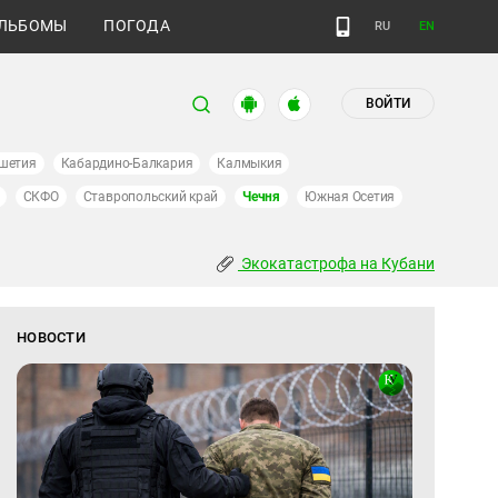
ЛЬБОМЫ
ПОГОДА
RU
EN
ВОЙТИ
шетия
Кабардино-Балкария
Калмыкия
СКФО
Ставропольский край
Чечня
Южная Осетия
Экокатастрофа на Кубани
НОВОСТИ