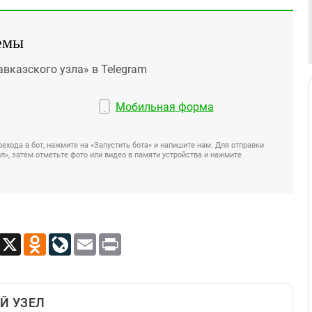
емы
авказского узла» в Telegram
Мобильная форма
ехода в бот, нажмите на «Запустить бота» и напишите нам. Для отправки
», затем отметьте фото или видео в памяти устройства и нажмите
App
Viber
X
Odnoklassniki
LiveJournal
Email
Print
Й УЗЕЛ