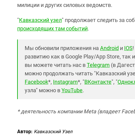
милиции и других силовых ведомств.
"
Кавказский узел
" продолжает следить за со
происходящих там событий
.
Мы обновили приложения на
Android
и
IOS
развитию как в Google Play/App Store, так 
вы можете читать нас в
Telegram
(в Дагест
можно продолжать читать "Кавказский узел"
Facebook
*,
Instagram
*, "
ВКонтакте
", "
Однок
узла" можно в
YouTube
.
* деятельность компании Meta (владеет Faceb
Автор:
Кавказский Узел