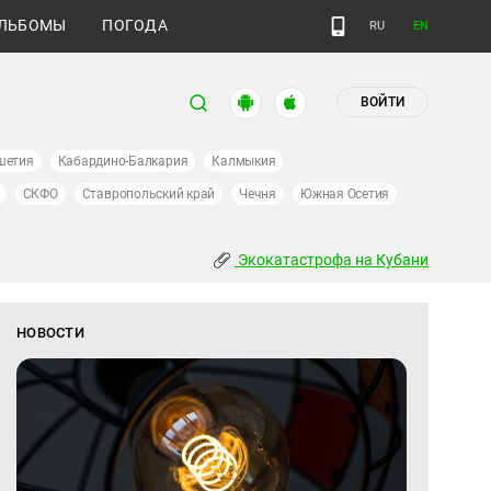
ЛЬБОМЫ
ПОГОДА
RU
EN
ВОЙТИ
шетия
Кабардино-Балкария
Калмыкия
СКФО
Ставропольский край
Чечня
Южная Осетия
Экокатастрофа на Кубани
НОВОСТИ