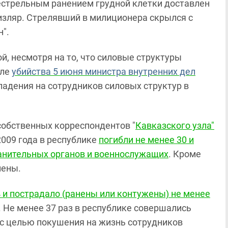
нестрельным ранением грудной клетки доставлен
изляр. Стрелявший в милиционера скрылся с
".
й, несмотря на то, что силовые структуры
сле
убийства 5 июня министра внутренних дел
падения на сотрудников силовых структур в
собственных корреспондентов "
Кавказского узла"
2009 года в республике
погибли не менее 30 и
анительных органов и военнослужащих
. Кроме
нены.
4 и пострадало (ранены или контужены) не менее
. Не менее 37 раз в республике совершались
 с целью покушения на жизнь сотрудников