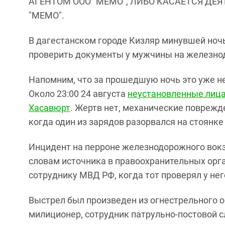
АГЕНТОМ ООО "МЕМО", ЛИБО КАСАЕТСЯ ДЕ
"МЕМО".
В дагестанском городе Кизляр минувшей ноч
проверить документы у мужчины на железно
Напомним, что за прошедшую ночь это уже н
Около 23:00 24 августа
неустановленные лица
Хасавюрт
. Жертв нет, механические поврежд
когда один из зарядов разорвался на стоянк
Инцидент на перроне железнодорожного вокз
словам источника в правоохранительных орг
сотруднику МВД РФ, когда тот проверял у не
Выстрел был произведен из огнестрельного 
милиционер, сотрудник патрульно-постовой 