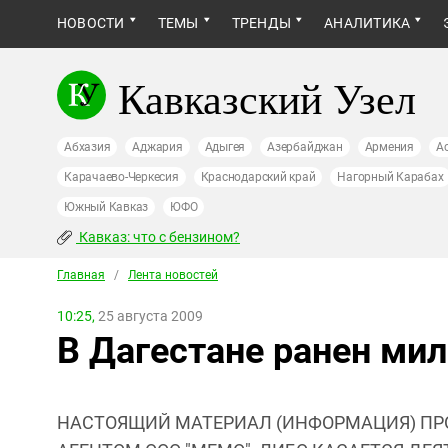
НОВОСТИ
ТЕМЫ
ТРЕНДЫ
АНАЛИТИКА
Кавказский Узел
Абхазия
Аджария
Адыгея
Азербайджан
Армения
А
Карачаево-Черкесия
Краснодарский край
Нагорный Карабах
Южный Кавказ
ЮФО
Кавказ: что с бензином?
Главная
/
Лента новостей
10:25,
25 августа 2009
В Дагестане ранен ми
НАСТОЯЩИЙ МАТЕРИАЛ (ИНФОРМАЦИЯ) ПР