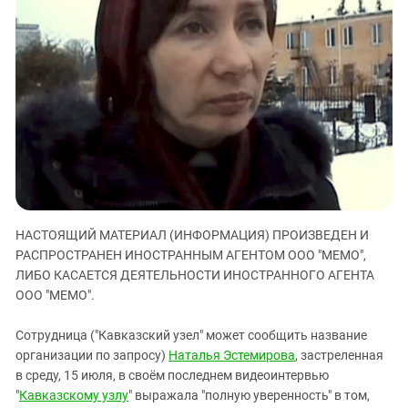
ЗАСТАВЛЯЕТ
Дагестан
КАВКАЗ ЗА ПАЛЕСТИНУ
Ингушетия
ИНАКОМЫСЛИЕ В ЧЕЧНЕ
Кабардино-Балкария
ПРЕСЛЕДОВАНИЕ АКТИВИСТОВ
МОБИЛИЗАЦИЯ И ПРОТЕСТЫ
Калмыкия
Карачаево-Черкесия
Краснодарский край
Нагорный Карабах
Российская Федерация
НАСТОЯЩИЙ МАТЕРИАЛ (ИНФОРМАЦИЯ) ПРОИЗВЕДЕН И
Ростовская область
РАСПРОСТРАНЕН ИНОСТРАННЫМ АГЕНТОМ ООО "МЕМО",
Северная Осетия - Алания
ЛИБО КАСАЕТСЯ ДЕЯТЕЛЬНОСТИ ИНОСТРАННОГО АГЕНТА
ООО "МЕМО".
СКФО
Ставропольский край
Сотрудница ("Кавказский узел" может сообщить название
Чечня
организации по запросу)
Наталья Эстемирова
, застреленная
в среду, 15 июля, в своём последнем видеоинтервью
Южная Осетия
"
Кавказскому узлу
" выражала "полную уверенность" в том,