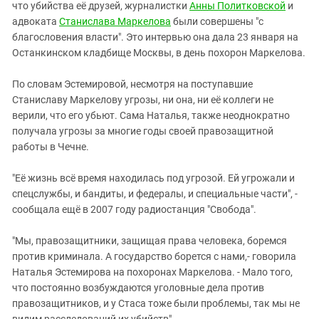
Южный Кавказ
что убийства её друзей, журналистки
Анны Политковской
и
адвоката
Станислава Маркелова
были совершены "с
ЮФО
благословения власти". Это интервью она дала 23 января на
Останкинском кладбище Москвы, в день похорон Маркелова.
По словам Эстемировой, несмотря на поступавшие
Станиславу Маркелову угрозы, ни она, ни её коллеги не
верили, что его убьют. Сама Наталья, также неоднократно
получала угрозы за многие годы своей правозащитной
работы в Чечне.
"Её жизнь всё время находилась под угрозой. Ей угрожали и
спецслужбы, и бандиты, и федералы, и специальные части", -
сообщала ещё в 2007 году радиостанция "Свобода".
"Мы, правозащитники, защищая права человека, боремся
против криминала. А государство борется с нами,- говорила
Наталья Эстемирова на похоронах Маркелова. - Мало того,
что постоянно возбуждаются уголовные дела против
правозащитников, и у Стаса тоже были проблемы, так мы не
видим расследований их убийств".