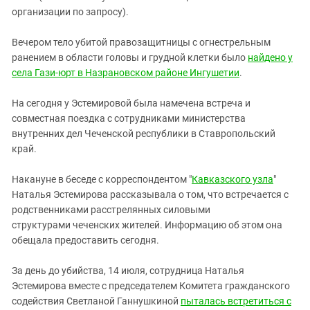
организации по запросу).
Вечером тело убитой правозащитницы с огнестрельным
ранением в области головы и грудной клетки было
найдено у
села Гази-юрт в Назрановском районе Ингушетии
.
На сегодня у Эстемировой была намечена встреча и
совместная поездка с сотрудниками министерства
внутренних дел Чеченской республики в Ставропольский
край.
Накануне в беседе с корреспондентом "
Кавказского узла
"
Наталья Эстемирова рассказывала о том, что встречается с
родственниками расстрелянных силовыми
структурами чеченских жителей. Информацию об этом она
обещала предоставить сегодня.
За день до убийства, 14 июля, сотрудница Наталья
Эстемирова вместе с председателем Комитета гражданского
содействия Светланой Ганнушкиной
пыталась встретиться с