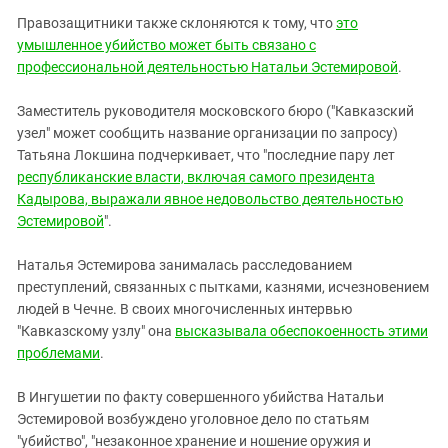
Правозащитники также склоняются к тому, что
это
умышленное убийство может быть связано с
профессиональной деятельностью Натальи Эстемировой
.
Заместитель руководителя московского бюро ("Кавказский
узел" может сообщить название организации по запросу)
Татьяна Локшина подчеркивает, что "последние пару лет
республиканские власти, включая самого президента
Кадырова, выражали явное недовольство деятельностью
Эстемировой
".
Наталья Эстемирова занималась расследованием
преступлений, связанных с пытками, казнями, исчезновением
людей в Чечне. В своих многочисленных интервью
"Кавказскому узлу" она
высказывала обеспокоенность этими
проблемами
.
В Ингушетии по факту совершенного убийства Натальи
Эстемировой возбуждено уголовное дело по статьям
"убийство", "незаконное хранение и ношение оружия и