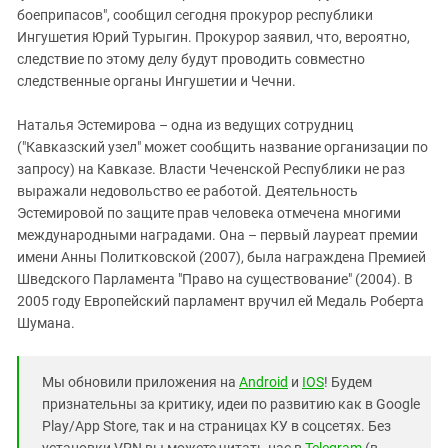
боеприпасов", сообщил сегодня прокурор республики
Ингушетия Юрий Турыгин. Прокурор заявил, что, вероятно,
следствие по этому делу будут проводить совместно
следственные органы Ингушетии и Чечни.
Наталья Эстемирова – одна из ведущих сотрудниц
("Кавказский узел" может сообщить название организации по
запросу) на Кавказе. Власти Чеченской Республики не раз
выражали недовольство ее работой. Деятельность
Эстемировой по защите прав человека отмечена многими
международными наградами. Она – первый лауреат премии
имени Анны Политковской (2007), была награждена Премией
Шведского Парламента "Право на существование" (2004). В
2005 году Европейский парламент вручил ей Медаль Роберта
Шумана.
Мы обновили приложения на
Android
и
IOS
! Будем
признательны за критику, идеи по развитию как в Google
Play/App Store, так и на страницах КУ в соцсетях. Без
установки VPN вы можете читать нас в
Telegram
(в