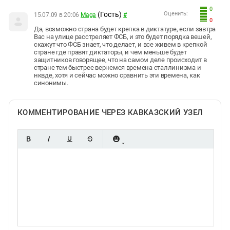
0
(Гость)
Оценить:
15.07.09 в 20:06
Maga
#
0
Да, возможно страна будет крепка в диктатуре, если завтра
Вас на улице расстреляет ФСБ, и это будет порядка вешей,
скажут что ФСБ знает, что делает, и все живем в крепкой
стране где правят диктаторы, и чем меньше будет
защитников говорящее, что на самом деле происходит в
стране тем быстрее вернемся времена сталлинизма и
нквде, хотя и сейчас можно сравнить эти времена, как
синонимы.
КОММЕНТИРОВАНИЕ ЧЕРЕЗ КАВКАЗСКИЙ УЗЕЛ