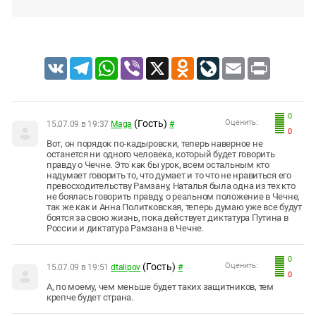
VK
Telegram
WhatsApp
Viber
X
Odnoklassniki
LiveJournal
Email
Print
0
(Гость)
Оценить:
15.07.09 в 19:37
Maga
#
0
Вот, он порядок по-кадыровски, теперь наверное не
останется ни одного человека, который будет говорить
правду о Чечне. Это как бы урок, всем остальным кто
надумает говорить то, что думает и то что не нравиться его
превосходительству Рамзану, Наталья была одна из тех кто
не боялась говорить правду, о реальном положение в Чечне,
так же как и Анна Политковская, теперь думаю уже все будут
боятся за свою жизнь, пока действует диктатура Путина в
России и диктатура Рамзана в Чечне.
0
(Гость)
Оценить:
15.07.09 в 19:51
dtalipov
#
0
А, по моему, чем меньше будет таких защитников, тем
крепче будет страна.