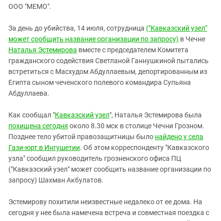
ЗАСТАВЛЯЕТ
ООО "МЕМО".
Дагестан
КАВКАЗ ЗА ПАЛЕСТИНУ
Ингушетия
ИНАКОМЫСЛИЕ В ЧЕЧНЕ
За день до убийства, 14 июля, сотрудница
("Кавказский узел"
может сообщить название организации по запросу)
Кабардино-Балкария
в Чечне
ПРЕСЛЕДОВАНИЕ АКТИВИСТОВ
Наталья Эстемирова
вместе с председателем Комитета
МОБИЛИЗАЦИЯ И ПРОТЕСТЫ
Калмыкия
гражданского содействия Светланой Ганнушкиной пытались
Карачаево-Черкесия
встретиться с Масхудом Абдуллаевым, депортированным из
Египта сыном чеченского полевого командира Супьяна
Краснодарский край
Абдуллаева.
Нагорный Карабах
Как сообщал "
Кавказский узел
", Наталья Эстемирова была
Российская Федерация
похищена сегодня
около 8.30 мск в столице Чечни Грозном.
Ростовская область
Позднее тело убитой правозащитницы было
найдено у села
Северная Осетия - Алания
Гази-юрт в Ингушетии
. Об этом корреспонденту "Кавказского
узла" сообщил руководитель грозненского офиса ПЦ
СКФО
("Кавказский узел" может сообщить название организации по
Ставропольский край
запросу) Шахман Акбулатов.
Чечня
Эстемирову похитили неизвестные недалеко от ее дома. На
Южная Осетия
сегодня у нее была намечена встреча и совместная поездка с