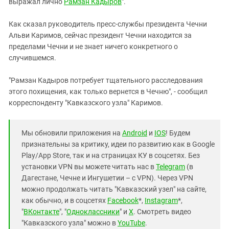
выражал лично
Рамзан Кадыров
".
Как сказал руководитель пресс-службы президента Чечни
Альви Каримов, сейчас президент Чечни находится за
пределами Чечни и не знает ничего конкретного о
случившемся.
"Рамзан Кадыров потребует тщательного расследования
этого похищения, как только вернется в Чечню", - сообщил
корреспонденту "Кавказского узла" Каримов.
Мы обновили приложения на
Android
и
IOS
! Будем
признательны за критику, идеи по развитию как в Google
Play/App Store, так и на страницах КУ в соцсетях. Без
установки VPN вы можете читать нас в
Telegram
(в
Дагестане, Чечне и Ингушетии – с VPN). Через VPN
можно продолжать читать "Кавказский узел" на сайте,
как обычно, и в соцсетях
Facebook
*,
Instagram
*,
"
ВКонтакте
", "
Одноклассники
" и
X
. Смотреть видео
"Кавказского узла" можно в
YouTube
.