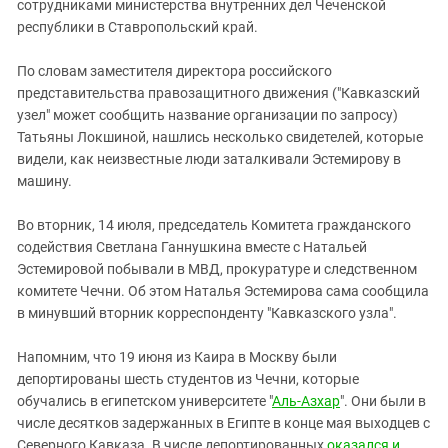
Южный Кавказ
сотрудниками министерства внутренних дел Чеченской
республики в Ставропольский край.
ЮФО
По словам заместителя директора российского
представительства правозащитного движения ("Кавказский
узел" может сообщить название организации по запросу)
Татьяны Локшиной, нашлись несколько свидетелей, которые
видели, как неизвестные люди заталкивали Эстемирову в
машину.
Во вторник, 14 июля, председатель Комитета гражданского
содействия Светлана Ганнушкина вместе с Натальей
Эстемировой побывали в МВД, прокуратуре и следственном
комитете Чечни. Об этом Наталья Эстемирова сама сообщила
в минувший вторник корреспонденту "Кавказского узла".
Напомним, что 19 июня из Каира в Москву были
депортированы шесть студентов из Чечни, которые
обучались в египетском университете "
Аль-Азхар
". Они были в
числе десятков задержанных в Египте в конце мая выходцев с
Северного Кавказа. В числе депортированных
оказался и