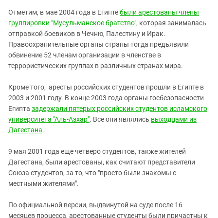
Отметим, в мае 2004 года в Египте
были арестованы члены
группировки "Мусульманское братство"
, которая занималась
отправкой боевиков в Чечню, Палестину и Ирак.
Правоохранительные органы страны тогда предъявили
обвинение 52 членам организации в членстве в
террористических группах в различных странах мира.
Кроме того, аресты российских студентов прошли в Египте в
2003 и 2001 году. В конце 2003 года органы госбезопасности
Египта
задержали пятерых российских студентов исламского
университета "Аль-Азхар"
. Все они являлись
выходцами из
Дагестана
.
9 мая 2001 года еще четверо студентов, также жителей
Дагестана, были арестованы, как считают представители
Союза студентов, за то, что "просто были знакомы с
местными жителями".
По официальной версии, выдвинутой на суде после 16
месяцев процесса, арестованные студенты были причастны к