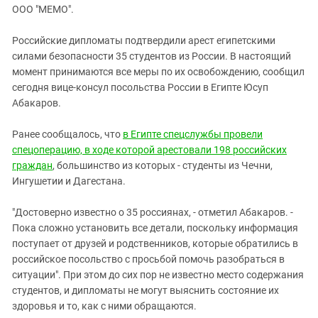
ЗАСТАВЛЯЕТ
ООО "МЕМО".
Дагестан
КАВКАЗ ЗА ПАЛЕСТИНУ
Ингушетия
ИНАКОМЫСЛИЕ В ЧЕЧНЕ
Российские дипломаты подтвердили арест египетскими
силами безопасности 35 студентов из России. В настоящий
Кабардино-Балкария
ПРЕСЛЕДОВАНИЕ АКТИВИСТОВ
момент принимаются все меры по их освобождению, сообщил
МОБИЛИЗАЦИЯ И ПРОТЕСТЫ
Калмыкия
сегодня вице-консул посольства России в Египте Юсуп
Карачаево-Черкесия
Абакаров.
Краснодарский край
Ранее сообщалось, что
в Египте спецслужбы провели
Нагорный Карабах
спецоперацию, в ходе которой арестовали 198 российских
граждан
, большинство из которых - студенты из Чечни,
Российская Федерация
Ингушетии и Дагестана.
Ростовская область
Северная Осетия - Алания
"Достоверно известно о 35 россиянах, - отметил Абакаров. -
Пока сложно установить все детали, поскольку информация
СКФО
поступает от друзей и родственников, которые обратились в
Ставропольский край
российское посольство с просьбой помочь разобраться в
ситуации". При этом до сих пор не известно место содержания
Чечня
студентов, и дипломаты не могут выяснить состояние их
Южная Осетия
здоровья и то, как с ними обращаются.