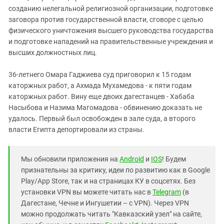
созданию нелегальной религиозной организации, подготовке
заговора против государственной власти, сговоре с целью
физического уничтожения высшего руководства государства
и подготовке нападений на правительственные учреждения и
высших должностных лиц.
36-летнего Омара Гаджиева суд приговорил к 15 годам
каторжных работ, а Ахмада Мухамедова - к пяти годам
каторжных работ. Вину еще двоих дагестанцев - Хабаба
Насыбова и Назима Магомадова - обвинению доказать не
удалось. Первый был освобожден в зале суда, а второго
власти Египта депортировали из страны.
Мы обновили приложения на
Android
и
IOS
! Будем
признательны за критику, идеи по развитию как в Google
Play/App Store, так и на страницах КУ в соцсетях. Без
установки VPN вы можете читать нас в
Telegram
(в
Дагестане, Чечне и Ингушетии – с VPN). Через VPN
можно продолжать читать "Кавказский узел" на сайте,