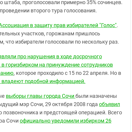
го штаба, проголосовали примерно 35% сочинцев.
проведении второго тура голосования.
Ассоциация в защиту прав избирателей "Голос"
.
ательных участков, горожанам пришлось
м, что избиратели голосовали по нескольку раз.
являли про нарушения в ходе досрочного
 в горизбирком на принуждение сотрудников
ванию
, которое проходило с 15 по 22 апреля. Но в
е владеют подобной информацией.
ные
выборы главы города Сочи
были назначены
ыдущий мэр Сочи, 29 октября 2008 года
объявил
ю позвоночника и предстоящей операцией. Всего
эра Сочи
официально уведомили избирком 26