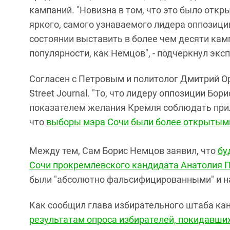
кампаний. "Новизна в том, что это было откр
яркого, самого узнаваемого лидера оппозиции.
состоянии выставить в более чем десяти кам
популярности, как Немцов", - подчеркнул эксп
Согласен с Петровым и политолог Дмитрий Ор
Street Journal. "То, что лидеру оппозиции Б
показателем желания Кремля соблюдать прили
что
выборы мэра Сочи были более открытым
Между тем, Сам Борис Немцов заявил, что
бу
Сочи прокремлевского кандидата Анатолия 
были "абсолютно фальсифицированными" и на
Как сообщил глава избирательного штаба ка
результатам опроса избирателей, покидавших