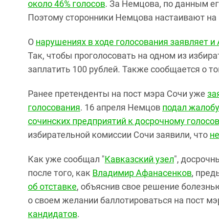
около 46% голосов
. За Немцова, по данным е
Поэтому сторонники Немцова настаивают на 
О
нарушениях в ходе голосования заявляет и 
Так, чтобы проголосовать на одном из избир
заплатить 100 рублей. Также сообщается о то
Ранее претенденты на пост мэра Сочи уже
за
голосования
. 16 апреля Немцов
подал жалобу
сочинских предприятий к досрочному голосо
избирательной комиссии Сочи заявили, что
н
Как уже сообщал "
Кавказский узел
", досроч
после того, как
Владимир Афанасенков
, пред
об отставке
, объяснив свое решение болезнь
о своем желании баллотироваться на пост м
кандидатов
.