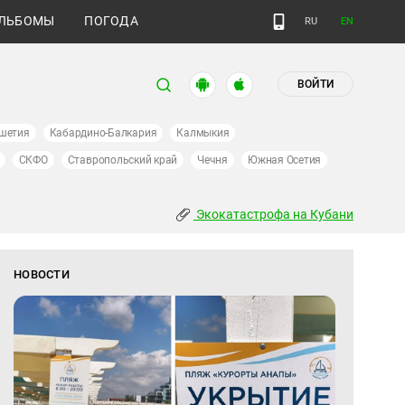
ЛЬБОМЫ
ПОГОДА
RU
EN
ВОЙТИ
шетия
Кабардино-Балкария
Калмыкия
СКФО
Ставропольский край
Чечня
Южная Осетия
Экокатастрофа на Кубани
НОВОСТИ