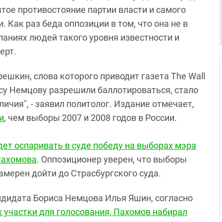
ытое противостояние партии власти и самого
 Как раз беда оппозиции в том, что она не в
паниях людей такого уровня известности и
ерт.
ешкин, слова которого приводит газета The Wall
орису Немцову разрешили баллотироваться, стало
чия", - заявил политолог. Издание отмечает,
и
, чем выборы 2007 и 2008 годов в России.
дет оспаривать в суде победу на выборах мэра
Пахомова
. Оппозиционер уверен, что выборы
мерен дойти до Страсбургского суда.
ндидата Бориса Немцова Илья Яшин, согласно
 участки для голосования, Пахомов набирал