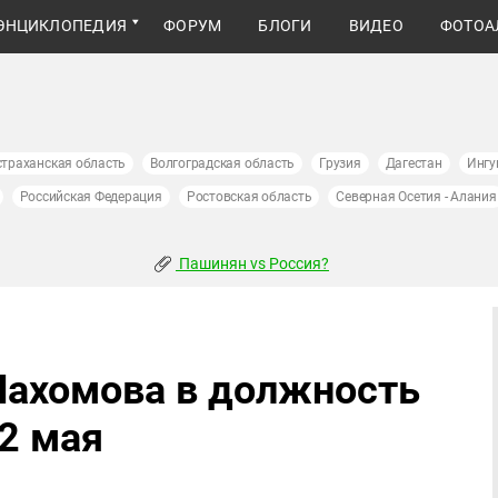
ЭНЦИКЛОПЕДИЯ
ФОРУМ
БЛОГИ
ВИДЕО
ФОТОА
страханская область
Волгоградская область
Грузия
Дагестан
Ингу
Российская Федерация
Ростовская область
Северная Осетия - Алания
Пашинян vs Россия?
Пахомова в должность
2 мая