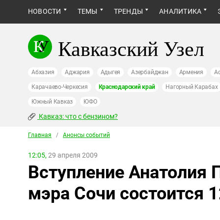
НОВОСТИ
ТЕМЫ
ТРЕНДЫ
АНАЛИТИКА
Кавказский Узел
Абхазия
Аджария
Адыгея
Азербайджан
Армения
А
Карачаево-Черкесия
Краснодарский край
Нагорный Карабах
Южный Кавказ
ЮФО
Кавказ: что с бензином?
Главная
/
Анонсы событий
12:05,
29 апреля 2009
Вступление Анатолия 
мэра Сочи состоится 1