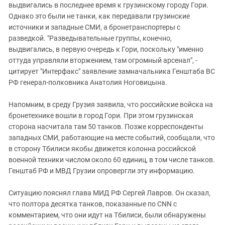
выдвигались в последнее время к грузинскому городу Гори.
Однако это были не танки, как передавали грузинские
источники и западные СМИ, а бронетранспортеры с
разведкой. "Разведывательные группы, конечно,
выдвигались, в первую очередь к Гори, поскольку "именно
оттуда управляли вторжением, там огромный арсенал", -
цитирует "Интерфакс" заявление замначальника Генштаба ВС
РФ генерал-полковника Анатолия Ноговицына.
Напомним, в среду Грузия заявила, что российские войска на
бронетехнике вошли в город Гори. При этом грузинская
сторона насчитала там 50 танков. Позже корреспонденты
западных СМИ, работающие на месте событий, сообщали, что
в сторону Тбилиси якобы движется колонна российской
военной техники числом около 60 единиц, в том числе танков.
Генштаб РФ и МВД Грузии опровергли эту информацию.
Ситуацию пояснял глава МИД РФ Сергей Лавров. Он сказал,
что полтора десятка танков, показанные по CNN с
комментарием, что они идут на Тбилиси, были обнаружены