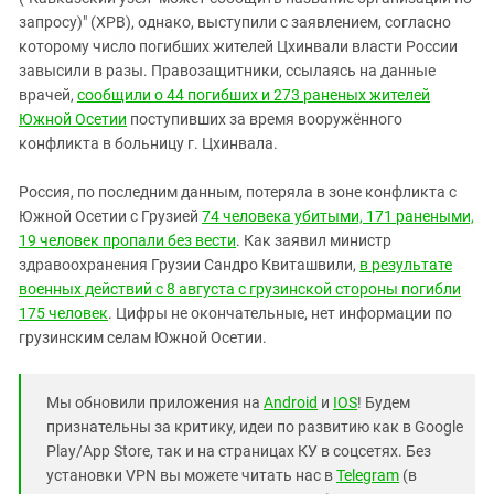
запросу)" (ХРВ), однако, выступили с заявлением, согласно
которому число погибших жителей Цхинвали власти России
завысили в разы. Правозащитники, ссылаясь на данные
врачей,
сообщили о 44 погибших и 273 раненых жителей
Южной Осетии
поступивших за время вооружённого
конфликта в больницу г. Цхинвала.
Россия, по последним данным, потеряла в зоне конфликта с
Южной Осетии с Грузией
74 человека убитыми, 171 ранеными,
19 человек пропали без вести
. Как заявил министр
здравоохранения Грузии Сандро Квиташвили,
в результате
военных действий с 8 августа с грузинской стороны погибли
175 человек
. Цифры не окончательные, нет информации по
грузинским селам Южной Осетии.
Мы обновили приложения на
Android
и
IOS
! Будем
признательны за критику, идеи по развитию как в Google
Play/App Store, так и на страницах КУ в соцсетях. Без
установки VPN вы можете читать нас в
Telegram
(в