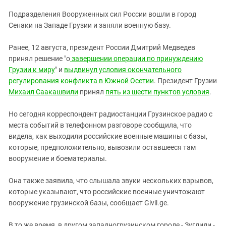
ЗАСТАВЛЯЕТ
Дагестан
Подразделения Вооруженных сил России вошли в город
КАВКАЗ ЗА ПАЛЕСТИНУ
Ингушетия
Сенаки на Западе Грузии и заняли военную базу.
ИНАКОМЫСЛИЕ В ЧЕЧНЕ
Кабардино-Балкария
ПРЕСЛЕДОВАНИЕ АКТИВИСТОВ
Ранее, 12 августа, президент России Дмитрий Медведев
МОБИЛИЗАЦИЯ И ПРОТЕСТЫ
Калмыкия
принял решение "о
завершении операции по принуждению
Грузии к миру
" и
выдвинул условия окончательного
Карачаево-Черкесия
регулирования конфликта в Южной Осетии
. Президент Грузии
Краснодарский край
Михаил Саакашвили
принял
пять из шести пунктов условия
.
Нагорный Карабах
Но сегодня корреспондент радиостанции Грузинское радио с
Российская Федерация
места событий в телефонном разговоре сообщила, что
Ростовская область
видела, как выходили российские военные машины с базы,
которые, предположительно, вывозили оставшееся там
Северная Осетия - Алания
вооружение и боематериалы.
СКФО
Она также заявила, что слышала звуки нескольких взрывов,
Ставропольский край
которые указывают, что российские военные уничтожают
Чечня
вооружение грузинской базы, сообщает Givil.ge.
Южная Осетия
В то же время, в другом западногрузинском городе - Зугдиди -