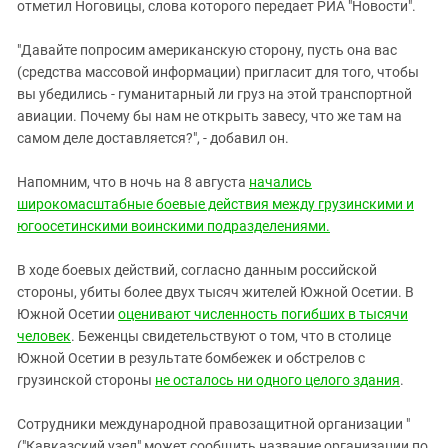
отметил Ноговицы, слова которого передает РИА "Новости".
"Давайте попросим американскую сторону, пусть она вас
(средства массовой информации) пригласит для того, чтобы
вы убедились - гуманитарный ли груз на этой транспортной
авиации. Почему бы нам не открыть завесу, что же там на
самом деле доставляется?", - добавил он.
Напомним, что в ночь на 8 августа
начались
широкомасштабные боевые действия между грузинскими и
югоосетинскими воинскими подразделениями.
В ходе боевых действий, согласно данным российской
стороны, убиты более двух тысяч жителей Южной Осетии. В
Южной Осетии
оценивают численность погибших в тысячи
человек
. Беженцы свидетельствуют о том, что в столице
Южной Осетии в результате бомбежек и обстрелов с
грузинской стороны
не осталось ни одного целого здания
.
Cотрудники международной правозащитной организации "
("Кавказский узел" может сообщить название организации по