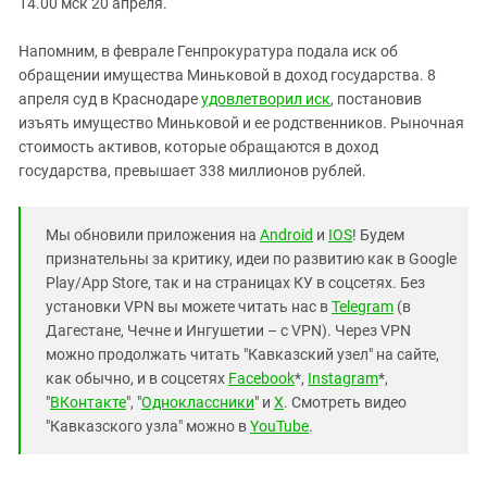
14.00 мск 20 апреля.
Напомним, в феврале Генпрокуратура подала иск об
обращении имущества Миньковой в доход государства. 8
апреля суд в Краснодаре
удовлетворил иск
, постановив
изъять имущество Миньковой и ее родственников. Рыночная
стоимость активов, которые обращаются в доход
государства, превышает 338 миллионов рублей.
Мы обновили приложения на
Android
и
IOS
! Будем
признательны за критику, идеи по развитию как в Google
Play/App Store, так и на страницах КУ в соцсетях. Без
установки VPN вы можете читать нас в
Telegram
(в
Дагестане, Чечне и Ингушетии – с VPN). Через VPN
можно продолжать читать "Кавказский узел" на сайте,
как обычно, и в соцсетях
Facebook
*,
Instagram
*,
"
ВКонтакте
", "
Одноклассники
" и
X
. Смотреть видео
"Кавказского узла" можно в
YouTube
.