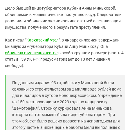
ЗАСТАВЛЯЕТ
Дагестан
Дело бывшей вице-губернатора Кубани Анны Миньковой,
КАВКАЗ ЗА ПАЛЕСТИНУ
Ингушетия
обвиняемой в мошенничестве, поступило в суд. Следователи
ИНАКОМЫСЛИЕ В ЧЕЧНЕ
дополнили обвинение экс-чиновнице статьей о легализации
Кабардино-Балкария
ПРЕСЛЕДОВАНИЕ АКТИВИСТОВ
имущества, полученного в результате преступления.
МОБИЛИЗАЦИЯ И ПРОТЕСТЫ
Калмыкия
Как писал "
Кавказский узел
", в январе силовики задержали
Карачаево-Черкесия
бывшую замгубернатора Кубани Анну Минькову. Она
Краснодарский край
обвинена в мошенничестве
в особо крупном размере
(часть 4
Нагорный Карабах
статьи 159 УК РФ; предусматривает до 10 лет лишения
свободы)
.
Российская Федерация
Ростовская область
По данным издания 93.ru, обыски у Миньковой были
Северная Осетия - Алания
связаны со строительством за 2 миллиарда рублей дома
СКФО
для инвалидов в хуторе Новонекрасовском. Учреждение
на 150 мест возводили с 2023 года по нацпроекту
Ставропольский край
"Демография". Стройку курировала Анна Минькова,
Чечня
которая на тот момент была вице-губернатором. При
этом объект было решено возвести на непригодном для
Южная Осетия
этого участке, а инженерные работы были выполнены с