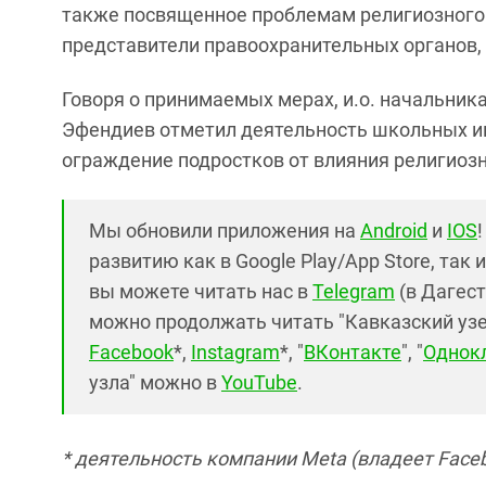
также посвященное проблемам религиозного 
представители правоохранительных органов,
Говоря о принимаемых мерах, и.о. начальни
Эфендиев отметил деятельность школьных ин
ограждение подростков от влияния религиоз
Мы обновили приложения на
Android
и
IOS
развитию как в Google Play/App Store, так 
вы можете читать нас в
Telegram
(в Дагест
можно продолжать читать "Кавказский узел"
Facebook
*,
Instagram
*, "
ВКонтакте
", "
Однок
узла" можно в
YouTube
.
* деятельность компании Meta (владеет Faceb