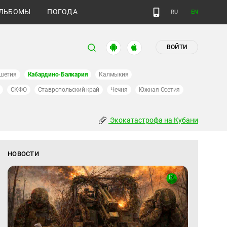
ЛЬБОМЫ
ПОГОДА
RU
EN
ВОЙТИ
шетия
Кабардино-Балкария
Калмыкия
СКФО
Ставропольский край
Чечня
Южная Осетия
Экокатастрофа на Кубани
НОВОСТИ