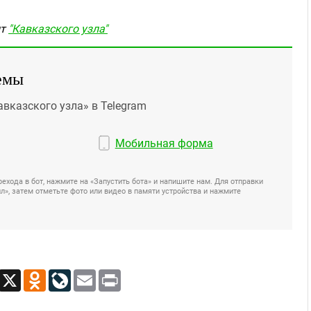
нт
"Кавказского узла"
емы
авказского узла» в Telegram
Мобильная форма
ехода в бот, нажмите на «Запустить бота» и напишите нам. Для отправки
», затем отметьте фото или видео в памяти устройства и нажмите
App
Viber
X
Odnoklassniki
LiveJournal
Email
Print