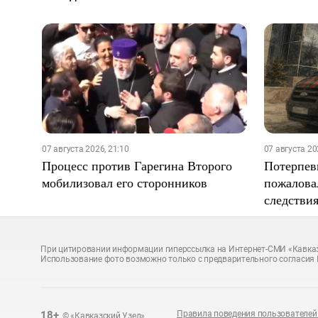
07 августа 2026, 21:10
07 августа 20
Процесс против Гарегина Второго
Потерпев
мобилизовал его сторонников
пожалова
следстви
При цитировании информации гиперссылка на Интернет-СМИ «Кавказ
Использование фото возможно только с предварительного согласия 
18+
Правила поведения пользователей 
© «Кавказский Узел»