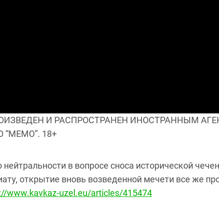
ИЗВЕДЕН И РАСПРОСТРАНЕН ИНОСТРАННЫМ АГЕН
“МЕМО”. 18+
 нейтральности в вопросе сноса исторической чече
иату, открытие вновь возведенной мечети все же п
://www.kavkaz-uzel.eu/articles/415474