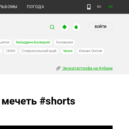
ЛЬБОМЫ
ПОГОДА
RU
EN
ВОЙТИ
шетия
Кабардино-Балкария
Калмыкия
СКФО
Ставропольский край
Чечня
Южная Осетия
Экокатастрофа на Кубани
 мечеть #shorts