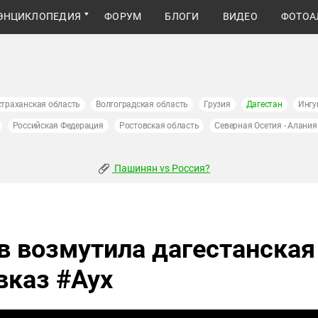
ЭНЦИКЛОПЕДИЯ
ФОРУМ
БЛОГИ
ВИДЕО
ФОТОА
страханская область
Волгоградская область
Грузия
Дагестан
Ингу
Российская Федерация
Ростовская область
Северная Осетия - Алания
Пашинян vs Россия?
в возмутила дагестанская
вказ #Аух