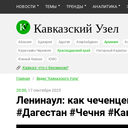
НОВОСТИ
ТЕМЫ
ТРЕНДЫ
АНАЛИТИКА
Кавказский Узел
Абхазия
Аджария
Адыгея
Азербайджан
Армения
А
Карачаево-Черкесия
Краснодарский край
Нагорный Карабах
Южный Кавказ
ЮФО
Кавказ: что с бензином?
Главная
/
Видео "Кавказcкого Узла"
20:00,
17 сентября 2025
Ленинаул: как чеченце
#Дагестан #Чечня #Ка