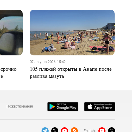
07 августа 2026, 15:42
осрочно
105 пляжей открыты в Анапе после
не
разлива мазута
Пожертвования
English: