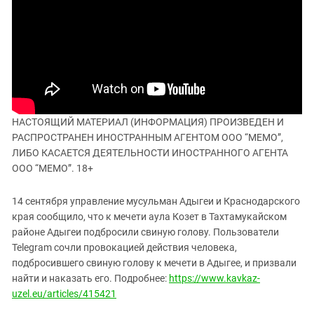
ЗАСТАВЛЯЕТ
Дагестан
КАВКАЗ ЗА ПАЛЕСТИНУ
Ингушетия
ИНАКОМЫСЛИЕ В ЧЕЧНЕ
Кабардино-Балкария
ПРЕСЛЕДОВАНИЕ АКТИВИСТОВ
МОБИЛИЗАЦИЯ И ПРОТЕСТЫ
Калмыкия
Карачаево-Черкесия
Краснодарский край
НАСТОЯЩИЙ МАТЕРИАЛ (ИНФОРМАЦИЯ) ПРОИЗВЕДЕН И
РАСПРОСТРАНЕН ИНОСТРАННЫМ АГЕНТОМ ООО “МЕМО”,
Нагорный Карабах
ЛИБО КАСАЕТСЯ ДЕЯТЕЛЬНОСТИ ИНОСТРАННОГО АГЕНТА
Российская Федерация
ООО “МЕМО”. 18+
Ростовская область
14 сентября управление мусульман Адыгеи и Краснодарского
Северная Осетия - Алания
края сообщило, что к мечети аула Козет в Тахтамукайском
СКФО
районе Адыгеи подбросили свиную голову. Пользователи
Telegram сочли провокацией действия человека,
Ставропольский край
подбросившего свиную голову к мечети в Адыгее, и призвали
Чечня
найти и наказать его. Подробнее:
https://www.kavkaz-
uzel.eu/articles/415421
Южная Осетия