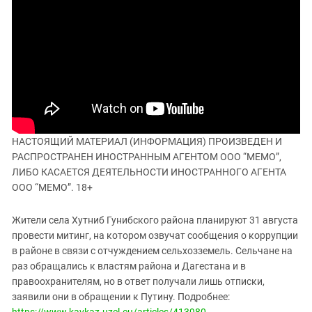
ЗАСТАВЛЯЕТ
Дагестан
КАВКАЗ ЗА ПАЛЕСТИНУ
Ингушетия
ИНАКОМЫСЛИЕ В ЧЕЧНЕ
Кабардино-Балкария
ПРЕСЛЕДОВАНИЕ АКТИВИСТОВ
МОБИЛИЗАЦИЯ И ПРОТЕСТЫ
Калмыкия
Карачаево-Черкесия
Краснодарский край
НАСТОЯЩИЙ МАТЕРИАЛ (ИНФОРМАЦИЯ) ПРОИЗВЕДЕН И
Нагорный Карабах
РАСПРОСТРАНЕН ИНОСТРАННЫМ АГЕНТОМ ООО “МЕМО”,
Российская Федерация
ЛИБО КАСАЕТСЯ ДЕЯТЕЛЬНОСТИ ИНОСТРАННОГО АГЕНТА
Ростовская область
ООО “МЕМО”. 18+
Северная Осетия - Алания
Жители села Хутниб Гунибского района планируют 31 августа
СКФО
провести митинг, на котором озвучат сообщения о коррупции
Ставропольский край
в районе в связи с отчуждением сельхозземель. Сельчане на
раз обращались к властям района и Дагестана и в
Чечня
правоохранителям, но в ответ получали лишь отписки,
Южная Осетия
заявили они в обращении к Путину. Подробнее:
https://www.kavkaz-uzel.eu/articles/413980