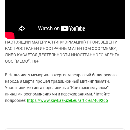
ЗАСТАВЛЯЕТ
Дагестан
КАВКАЗ ЗА ПАЛЕСТИНУ
Ингушетия
ИНАКОМЫСЛИЕ В ЧЕЧНЕ
Кабардино-Балкария
ПРЕСЛЕДОВАНИЕ АКТИВИСТОВ
МОБИЛИЗАЦИЯ И ПРОТЕСТЫ
Калмыкия
Карачаево-Черкесия
НАСТОЯЩИЙ МАТЕРИАЛ (ИНФОРМАЦИЯ) ПРОИЗВЕДЕН И
РАСПРОСТРАНЕН ИНОСТРАННЫМ АГЕНТОМ ООО “МЕМО”,
Краснодарский край
ЛИБО КАСАЕТСЯ ДЕЯТЕЛЬНОСТИ ИНОСТРАННОГО АГЕНТА
Нагорный Карабах
ООО “МЕМО”. 18+
Российская Федерация
В Нальчике у мемориала жертвам репрессий балкарского
Ростовская область
народа 8 марта прошел традиционный митинг памяти.
Северная Осетия - Алания
Участники митинга поделились с “Кавказским узлом”
личными воспоминаниями и переживаниями. Читайте
СКФО
подробнее:
https://www.kavkaz-uzel.eu/articles/409265
Ставропольский край
Чечня
Южная Осетия