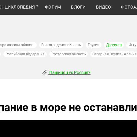
ЭНЦИКЛОПЕДИЯ
ФОРУМ
БЛОГИ
ВИДЕО
ФОТОА
страханская область
Волгоградская область
Грузия
Дагестан
Ингу
Российская Федерация
Ростовская область
Северная Осетия - Алания
Пашинян vs Россия?
упание в море не останавл