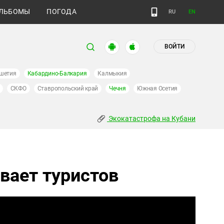
ЛЬБОМЫ
ПОГОДА
RU
EN
ВОЙТИ
шетия
Кабардино-Балкария
Калмыкия
СКФО
Ставропольский край
Чечня
Южная Осетия
Экокатастрофа на Кубани
ивает туристов