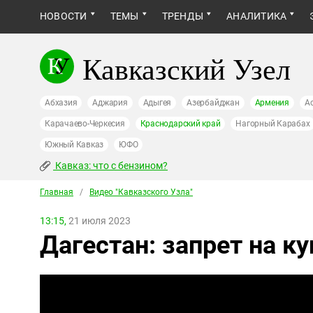
НОВОСТИ
ТЕМЫ
ТРЕНДЫ
АНАЛИТИКА
Кавказский Узел
Абхазия
Аджария
Адыгея
Азербайджан
Армения
А
Карачаево-Черкесия
Краснодарский край
Нагорный Карабах
Южный Кавказ
ЮФО
Кавказ: что с бензином?
Главная
/
Видео "Кавказcкого Узла"
13:15,
21 июля 2023
Дагестан: запрет на к