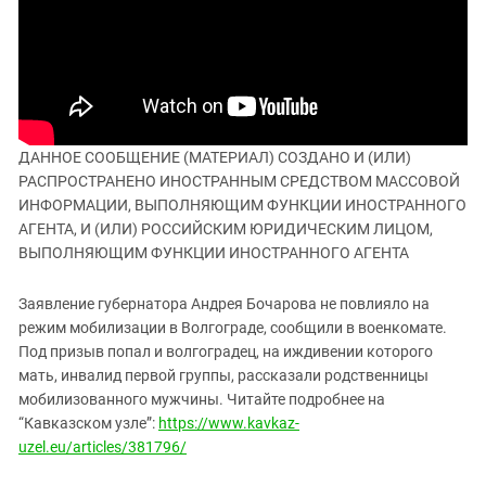
ЗАСТАВЛЯЕТ
Дагестан
КАВКАЗ ЗА ПАЛЕСТИНУ
Ингушетия
ИНАКОМЫСЛИЕ В ЧЕЧНЕ
Кабардино-Балкария
ПРЕСЛЕДОВАНИЕ АКТИВИСТОВ
МОБИЛИЗАЦИЯ И ПРОТЕСТЫ
Калмыкия
Карачаево-Черкесия
ДАННОЕ СООБЩЕНИЕ (МАТЕРИАЛ) СОЗДАНО И (ИЛИ)
РАСПРОСТРАНЕНО ИНОСТРАННЫМ СРЕДСТВОМ МАССОВОЙ
Краснодарский край
ИНФОРМАЦИИ, ВЫПОЛНЯЮЩИМ ФУНКЦИИ ИНОСТРАННОГО
Нагорный Карабах
АГЕНТА, И (ИЛИ) РОССИЙСКИМ ЮРИДИЧЕСКИМ ЛИЦОМ,
ВЫПОЛНЯЮЩИМ ФУНКЦИИ ИНОСТРАННОГО АГЕНТА
Российская Федерация
Ростовская область
Заявление губернатора Андрея Бочарова не повлияло на
Северная Осетия - Алания
режим мобилизации в Волгограде, сообщили в военкомате.
Под призыв попал и волгоградец, на иждивении которого
СКФО
мать, инвалид первой группы, рассказали родственницы
Ставропольский край
мобилизованного мужчины. Читайте подробнее на
Чечня
“Кавказском узле”:
https://www.kavkaz-
uzel.eu/articles/381796/
Южная Осетия