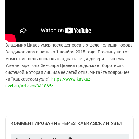
ЗАСТАВЛЯЕТ
Дагестан
КАВКАЗ ЗА ПАЛЕСТИНУ
Ингушетия
ИНАКОМЫСЛИЕ В ЧЕЧНЕ
Кабардино-Балкария
ПРЕСЛЕДОВАНИЕ АКТИВИСТОВ
МОБИЛИЗАЦИЯ И ПРОТЕСТЫ
Калмыкия
Карачаево-Черкесия
Владимир Цкаев умер после допроса в отделе полиции города
Владикавказа в ночь на 1 ноября 2015 года. Его сыну на тот
Краснодарский край
момент исполнилось одиннадцать лет, а дочери — восемь.
Нагорный Карабах
Уже четыре года Земфира Цкаева продолжает бороться с
системой, которая лишила её детей отца. Читайте подробнее
Российская Федерация
на “Кавказском узле”:
https://www.kavkaz-
Ростовская область
uzel.eu/articles/341865/
Северная Осетия - Алания
СКФО
Ставропольский край
Чечня
КОММЕНТИРОВАНИЕ ЧЕРЕЗ КАВКАЗСКИЙ УЗЕЛ
Южная Осетия