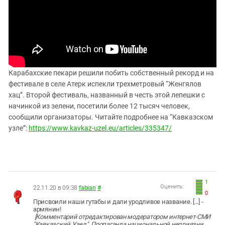
ЗАСТАВЛЯЕТ
Дагестан
КАВКАЗ ЗА ПАЛЕСТИНУ
Ингушетия
ИНАКОМЫСЛИЕ В ЧЕЧНЕ
Кабардино-Балкария
ПРЕСЛЕДОВАНИЕ АКТИВИСТОВ
МОБИЛИЗАЦИЯ И ПРОТЕСТЫ
Калмыкия
Карачаево-Черкесия
Карабахские пекари решили побить собственный рекорд и на
фестивале в селе Атерк испекли трехметровый “Женгялов
Краснодарский край
хац”. Второй фестиваль, названный в честь этой лепешки с
Нагорный Карабах
начинкой из зелени, посетили более 12 тысяч человек,
сообщили организаторы. Читайте подробнее на “Кавказском
Российская Федерация
узле”:
https://www.kavkaz-uzel.eu/articles/335347/
Ростовская область
Северная Осетия - Алания
СКФО
Ставропольский край
1
Оценить:
22.11.20 в 09:38
fabian
#
0
Чечня
Присвоили наши гутабы и дали уродливое название. [...] -
армянин!
Южная Осетия
[Комментарий отредактирован модератором интернет-СМИ
"Кавказский Узел". Пропаганда национальной неприязни