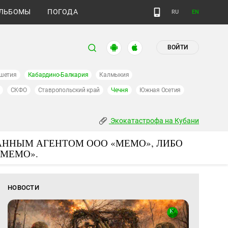
ЛЬБОМЫ
ПОГОДА
RU
EN
ВОЙТИ
шетия
Кабардино-Балкария
Калмыкия
СКФО
Ставропольский край
Чечня
Южная Осетия
Экокатастрофа на Кубани
АННЫМ АГЕНТОМ ООО «МЕМО», ЛИБО
«МЕМО».
НОВОСТИ