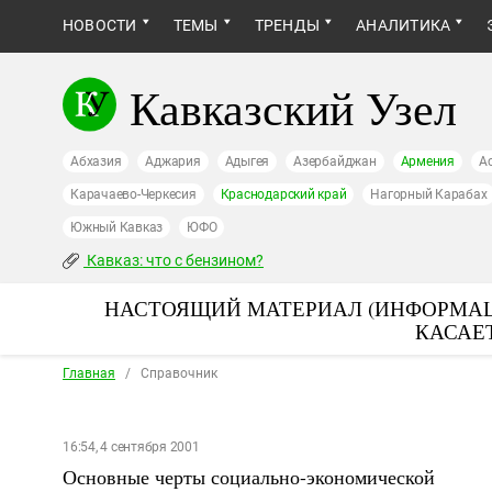
НОВОСТИ
ТЕМЫ
ТРЕНДЫ
АНАЛИТИКА
Кавказский Узел
Абхазия
Аджария
Адыгея
Азербайджан
Армения
А
Карачаево-Черкесия
Краснодарский край
Нагорный Карабах
Южный Кавказ
ЮФО
Кавказ: что с бензином?
НАСТОЯЩИЙ МАТЕРИАЛ (ИНФОРМАЦ
КАСАЕ
Главная
/
Справочник
16:54, 4 сентября 2001
Основные черты социально-экономической