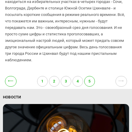
находиться на избирательных участках в четырех городах - Сочи,
ЗАСТАВЛЯЕТ
Дагестан
Волгограде, Дербенте и столице Южной Осетии Цхинвале - и
КАВКАЗ ЗА ПАЛЕСТИНУ
Ингушетия
посылать короткие сообщения в режиме реального времени. Всё,
ИНАКОМЫСЛИЕ В ЧЕЧНЕ
что покажется им важным, интересным, нужным - будут
Кабардино-Балкария
ПРЕСЛЕДОВАНИЕ АКТИВИСТОВ
передавать нам. Это - своеобразный срез дня голосования. И не
МОБИЛИЗАЦИЯ И ПРОТЕСТЫ
Калмыкия
просто сухие цифры и статистика проголосовавших, а
эмоциональный настрой людей, который может придать совсем
Карачаево-Черкесия
другое значение официальным цифрам. Весь день голосования
Краснодарский край
три города России и Цхинвал будут под нашим пристальным
Нагорный Карабах
наблюдением.
Российская Федерация
Ростовская область
⟵
⟶
1
2
3
4
5
Северная Осетия - Алания
СКФО
НОВОСТИ
Ставропольский край
Чечня
Южная Осетия