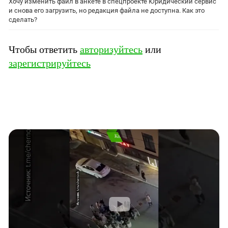
Хочу изменить файл в анкете в спецпроекте Юридический сервис
Южный Кавказ
и снова его загрузить, но редакция файла не доступна. Как это
ЮФО
сделать?
Чтобы ответить
авторизуйтесь
или
зарегистрируйтесь