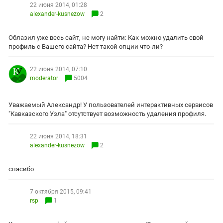
ЗАСТАВЛЯЕТ
22 июня 2014, 01:28
Дагестан
alexander-kusnezow
2
КАВКАЗ ЗА ПАЛЕСТИНУ
Ингушетия
ИНАКОМЫСЛИЕ В ЧЕЧНЕ
Облазил уже весь сайт, не могу найти: Как можно удалить свой
Кабардино-Балкария
ПРЕСЛЕДОВАНИЕ АКТИВИСТОВ
профиль с Вашего сайта? Нет такой опции что-ли?
МОБИЛИЗАЦИЯ И ПРОТЕСТЫ
Калмыкия
22 июня 2014, 07:10
Карачаево-Черкесия
moderator
5004
Краснодарский край
Нагорный Карабах
Уважаемый Александр! У пользователей интерактивных сервисов
"Кавказского Узла" отсутствует возможность удаления профиля.
Российская Федерация
Ростовская область
22 июня 2014, 18:31
alexander-kusnezow
2
Северная Осетия - Алания
СКФО
спасибо
Ставропольский край
7 октября 2015, 09:41
Чечня
rsp
1
Южная Осетия