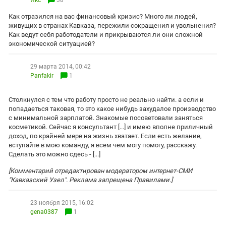
Икс
38
ЗАСТАВЛЯЕТ
Дагестан
КАВКАЗ ЗА ПАЛЕСТИНУ
Как отразился на вас финансовый кризис? Много ли людей,
Ингушетия
живущих в странах Кавказа, пережили сокращения и увольнения?
ИНАКОМЫСЛИЕ В ЧЕЧНЕ
Как ведут себя работодатели и прикрываются ли они сложной
Кабардино-Балкария
ПРЕСЛЕДОВАНИЕ АКТИВИСТОВ
экономической ситуацией?
МОБИЛИЗАЦИЯ И ПРОТЕСТЫ
Калмыкия
29 марта 2014, 00:42
Карачаево-Черкесия
Panfakir
1
Краснодарский край
Столкнулся с тем что работу просто не реально найти. а если и
Нагорный Карабах
попадаеться таковая, то это какое нибудь захудалое производство
с минимальной зарплатой. Знакомые посоветовали заняться
Российская Федерация
косметикой. Сейчас я консультант [...] и имею вполне приличный
Ростовская область
доход, по крайней мере на жизнь хватает. Если есть желание,
вступайте в мою команду, я всем чем могу помогу, расскажу.
Северная Осетия - Алания
Сделать это можно сдесь - [...]
СКФО
[Комментарий отредактирован модератором интернет-СМИ
"Кавказский Узел". Реклама запрещена Правилами.]
Ставропольский край
Чечня
23 ноября 2015, 16:02
Южная Осетия
gena0387
1