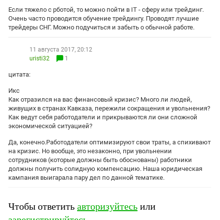
Южный Кавказ
Если тяжело с рботой, то можно пойти в IT - сферу или трейдинг.
ЮФО
Очень часто проводится обучение трейдингу. Проводят лучшие
трейдеры СНГ. Можно подучиться и забыть о обычной работе.
11 августа 2017, 20:12
uristi32
1
цитата:
Икс
Как отразился на вас финансовый кризис? Много ли людей,
живущих в странах Кавказа, пережили сокращения и увольнения?
Как ведут себя работодатели и прикрываются ли они сложной
экономической ситуацией?
Да, конечно.Работодатели оптимизируют свои траты, а спихивают
на кризис. Но вообще, это незаконно, при увольнении
сотрудников (которые должны быть обоснованы) работники
должны получить солидную компенсацию. Наша юридическая
кампания выигарала пару дел по данной тематике.
Чтобы ответить
авторизуйтесь
или
зарегистрируйтесь