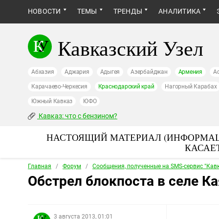
НОВОСТИ
ТЕМЫ
ТРЕНДЫ
АНАЛИТИКА
Кавказский Узел
Абхазия
Аджария
Адыгея
Азербайджан
Армения
А
Карачаево-Черкесия
Краснодарский край
Нагорный Карабах
Южный Кавказ
ЮФО
Кавказ: что с бензином?
НАСТОЯЩИЙ МАТЕРИАЛ (ИНФОРМАЦ
КАСАЕ
Главная
/
Форум
/
Сообщения, полученные на SMS-сервис "Кавк
Обстрел блокпоста в селе К
3 августа 2013, 01:01