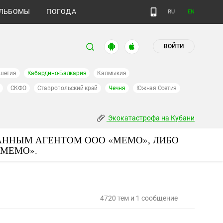
ЛЬБОМЫ
ПОГОДА
RU
EN
ВОЙТИ
шетия
Кабардино-Балкария
Калмыкия
СКФО
Ставропольский край
Чечня
Южная Осетия
Экокатастрофа на Кубани
АННЫМ АГЕНТОМ ООО «МЕМО», ЛИБО
«МЕМО».
4720 тем и 1 сообщение