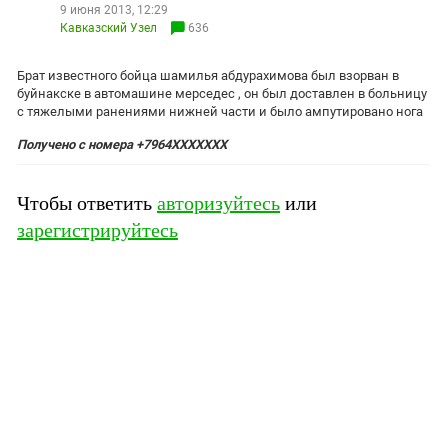
ЗАСТАВЛЯЕТ
9 июня 2013, 12:29
Дагестан
Кавказский Узел
636
КАВКАЗ ЗА ПАЛЕСТИНУ
Ингушетия
ИНАКОМЫСЛИЕ В ЧЕЧНЕ
Брат известного бойца шамилья абдурахимова был взорван в
Кабардино-Балкария
ПРЕСЛЕДОВАНИЕ АКТИВИСТОВ
буйнакске в автомашине мерседес , он был доставлен в больницу
МОБИЛИЗАЦИЯ И ПРОТЕСТЫ
Калмыкия
с тяжелыми ранениями нижней части и было ампутировано нога
Карачаево-Черкесия
Получено с номера +7964XXXXXXX
Краснодарский край
Чтобы ответить
авторизуйтесь
или
Нагорный Карабах
зарегистрируйтесь
Российская Федерация
Ростовская область
Северная Осетия - Алания
СКФО
Ставропольский край
Чечня
Южная Осетия