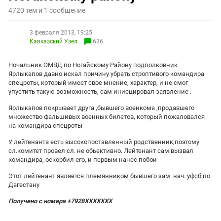
ЗАСТАВЛЯЕТ
Дагестан
4720 тем и 1 сообщение
КАВКАЗ ЗА ПАЛЕСТИНУ
Ингушетия
ИНАКОМЫСЛИЕ В ЧЕЧНЕ
3 февраля 2013, 19:25
Кабардино-Балкария
ПРЕСЛЕДОВАНИЕ АКТИВИСТОВ
Кавказский Узел
636
МОБИЛИЗАЦИЯ И ПРОТЕСТЫ
Калмыкия
Ночальник ОМВД по Ногайскому Району подполковник
Карачаево-Черкесия
Ярлыкапов давно искал причину убрать строптивого командира
спецроты, который имеет свое мнение, характер, и не смог
Краснодарский край
упустить такую возможность, сам инисцировал заявление .
Нагорный Карабах
Ярлыкапов покрывает друга ,бывшего военкома ,продавшего
Российская Федерация
множество фальшивых военных билетов, который пожаловался
на командира спецроты
Ростовская область
У лейтенанта есть высокопоставленный родственник,поэтому
Северная Осетия - Алания
сл.комитет провел сл. не обьективно. Лейтенант сам вызвал
командира, оскорбил его, и первым нанес побои
СКФО
Этот лейтенант является племянником бывшего зам. нач. уфсб по
Ставропольский край
Дагестану
Чечня
Получено с номера +7928ХХХХХХХ
Южная Осетия