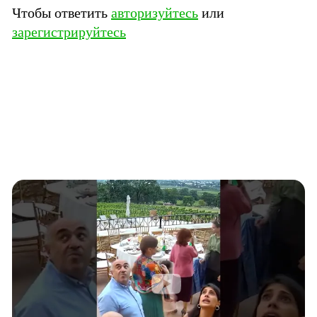
Южный Кавказ
Чтобы ответить
авторизуйтесь
или
ЮФО
зарегистрируйтесь