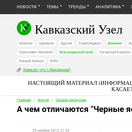
НОВОСТИ
ТЕМЫ
ТРЕНДЫ
АНАЛИТИКА
Кавказский Узел
Абхазия
Аджария
Адыгея
Азербайджан
Армения
А
Карачаево-Черкесия
Краснодарский край
Нагорный Карабах
Южный Кавказ
ЮФО
Кавказ: что с бензином?
НАСТОЯЩИЙ МАТЕРИАЛ (ИНФОРМАЦ
КАСАЕ
Главная
/
Форум
/
Онлайн-дискуссии
А чем отличаются "Черные я
29 ноября 2012, 21:53