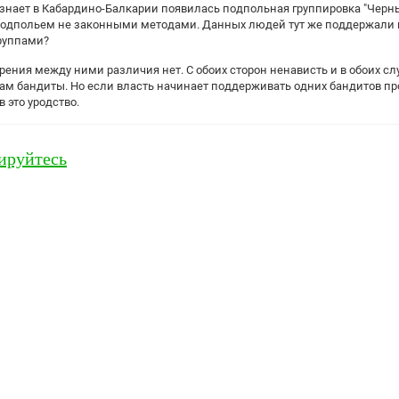
 знает в Кабардино-Балкарии появилась подпольная группировка "Черные
подпольем не законными методами. Данных людей тут же поддержали н
руппами?
зрения между ними различия нет. С обоих сторон ненависть и в обоих сл
 там бандиты. Но если власть начинает поддерживать одних бандитов про
 это уродство.
ируйтесь