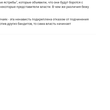
 ястребы", которые объявили, что они будут боротся с
екоторые представители власти. В чем же различия бежу
учаях - эта ненависть подкреплена отказом от подчинения
тив других бандитов, то сама власть начинает