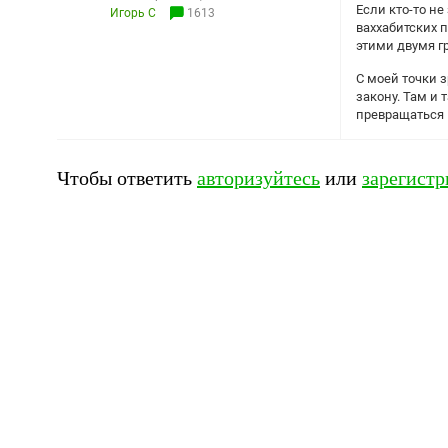
Если кто-то не
Игорь С
1613
ваххабитских 
этими двумя г
С моей точки 
закону. Там и
превращаться в
Чтобы ответить
авторизуйтесь
или
зарегистр