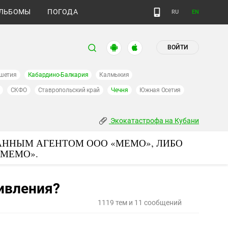
ЛЬБОМЫ
ПОГОДА
RU
EN
ВОЙТИ
шетия
Кабардино-Балкария
Калмыкия
СКФО
Ставропольский край
Чечня
Южная Осетия
Экокатастрофа на Кубани
АННЫМ АГЕНТОМ ООО «МЕМО», ЛИБО
«МЕМО».
тивления?
1119 тем и 11 сообщений