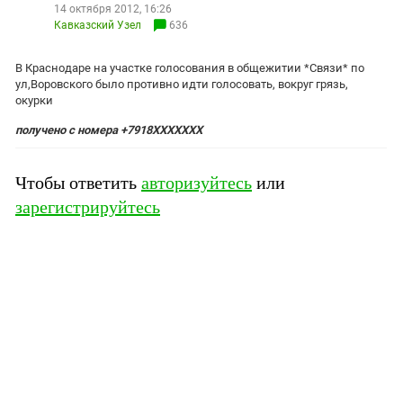
ЗАСТАВЛЯЕТ
14 октября 2012, 16:26
Дагестан
Кавказский Узел
636
КАВКАЗ ЗА ПАЛЕСТИНУ
Ингушетия
ИНАКОМЫСЛИЕ В ЧЕЧНЕ
В Краснодаре на участке голосования в общежитии *Связи* по
Кабардино-Балкария
ПРЕСЛЕДОВАНИЕ АКТИВИСТОВ
ул,Воровского было противно идти голосовать, вокруг грязь,
МОБИЛИЗАЦИЯ И ПРОТЕСТЫ
Калмыкия
окурки
Карачаево-Черкесия
получено с номера +7918ХХХХХХХ
Краснодарский край
Чтобы ответить
авторизуйтесь
или
Нагорный Карабах
зарегистрируйтесь
Российская Федерация
Ростовская область
Северная Осетия - Алания
СКФО
Ставропольский край
Чечня
Южная Осетия