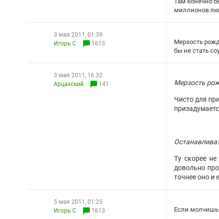
Там конечно б
миллионов люд
3 мая 2011, 01:39
Мерзость рожда
Игорь С
1613
бы не стать со
3 мая 2011, 16:32
Мерзость рожд
Арцахский
141
Чисто для при
призадумается
Останавливать
Ту скорее не
довольно про
точнее оно и 
5 мая 2011, 01:25
Если молчишь 
Игорь С
1613