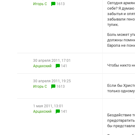
Сегодня армян
Игорь С
1613
себе? Я думаю
забытья и опят
забывали геноц
тупик.
Боль может ути
должны помнить
Европа не пони
30 апреля 2011, 17:01
Чтобы никто не
Арцахский
141
30 апреля 2011, 19:25
Если бы Христо
Игорь С
1613
только одному 
1 мая 2011, 13:01
Арцахский
141
Бездействие т
предотвратить
бы представле