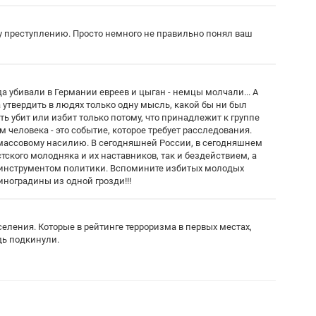
му преступлению. Просто немного не правильно понял ваш
гда убивали в Германии евреев и цыган - немцы молчали... А
а утвердить в людях только одну мысль, какой бы ни был
ь убит или избит только потому, что принадлежит к группе
 человека - это событие, которое требует расследования.
к массовому насилию. В сегодняшней России, в сегодняшнем
тского молодняка и их наставников, так и бездействием, а
ак инструментом политики. Вспомините избитых молодых
иноградины из одной грозди!!!
ления. Которые в рейтинге терроризма в первых местах,
дь подкинули.