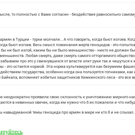
мысле, то полностью с Вами согласен - бездействие равносильно само
армян в Турции - турки молчали... А что говорить, когда бьют изгоев. Ко
когда бьют изгоев. Весь смысл поминания жертв геноцидов - это попытк
й бы ни был изгой, каким бы ни было меньшинство - никто не должен быт
 меньшинств. Любая смерть, даже смерть самого отторгаемого обществом
 забываем про это у свихнувшихся от власти элит руки так и чешуться 
вы - это остается нормой. Эта норма культивируется как безумием фашис
 действием государства, особенно когда она пользуется гопниками, к
е Байкала, вспомниет избитых защитников Химкинского леса - это все в
е неоднократно проявили свою склонность к уничтожению мирного насе
аются в невинных овечек, когда им нужно что б их пожалели и что нибу
дь навыдуманной темы геноцида про армян в мире ни кто б и не слыхал.
ируйтесь