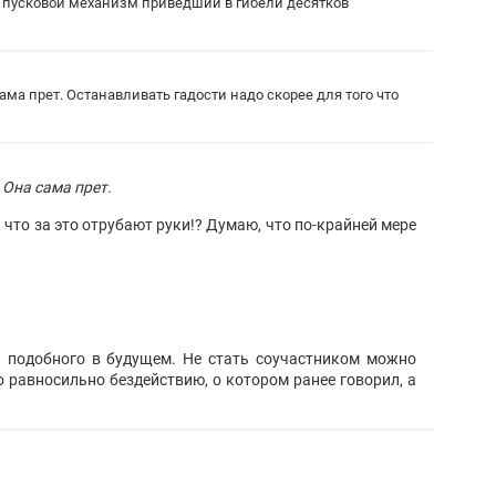
ак пусковой механизм приведший в гибели десятков
ама прет. Останавливать гадости надо скорее для того что
 Она сама прет.
, что за это отрубают руки!? Думаю, что по-крайней мере
ть подобного в будущем. Не стать соучастником можно
о равносильно бездействию, о котором ранее говорил, а