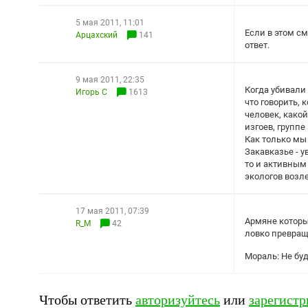
5 мая 2011, 11:01
Если в этом с
Арцахский
141
ответ.
9 мая 2011, 22:35
Когда убивали 
Игорь С
1613
что говорить, 
человек, како
изгоев, группе
Как только мы
Закавказье - у
то и активным
экологов возл
17 мая 2011, 07:39
Армяне которы
R_M
42
ловко превращ
Мораль: Не бу
Чтобы ответить
авторизуйтесь
или
зарегистр