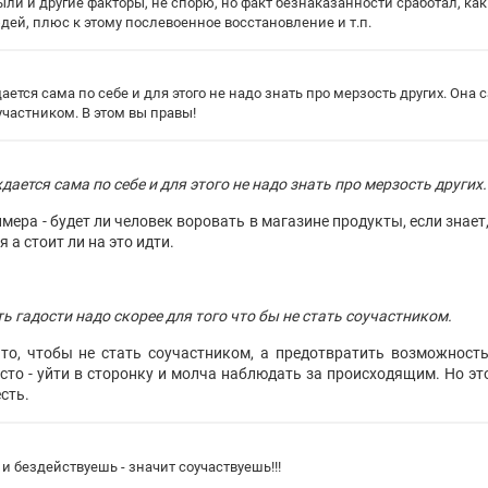
ыли и другие факторы, не спорю, но факт безнаказанности сработал, к
ей, плюс к этому послевоенное восстановление и т.п.
ется сама по себе и для этого не надо знать про мерзость других. Она с
участником. В этом вы правы!
ается сама по себе и для этого не надо знать про мерзость других.
мера - будет ли человек воровать в магазине продукты, если знает
 а стоит ли на это идти.
 гадости надо скорее для того что бы не стать соучастником.
 то, чтобы не стать соучастником, а предотвратить возможнос
сто - уйти в сторонку и молча наблюдать за происходящим. Но эт
есть.
и бездействуешь - значит соучаствуешь!!!