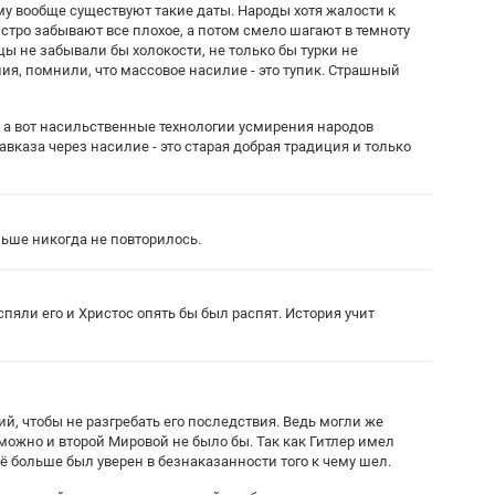
му вообще существуют такие даты. Народы хотя жалости к
тро забывают все плохое, а потом смело шагают в темноту
мцы не забывали бы холокости, не только бы турки не
лия, помнили, что массовое насилие - это тупик. Страшный
ь, а вот насильственные технологии усмирения народов
вказа через насилие - это старая добрая традиция и только
льше никогда не повторилось.
спяли его и Христос опять бы был распят. История учит
, чтобы не разгребать его последствия. Ведь могли же
зможно и второй Мировой не было бы. Так как Гитлер имел
ё больше был уверен в безнаказанности того к чему шел.