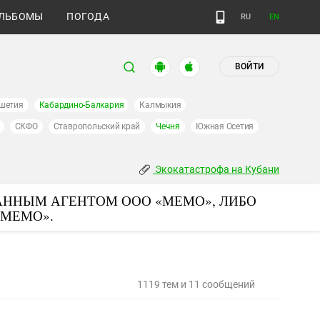
ЛЬБОМЫ
ПОГОДА
RU
EN
ВОЙТИ
шетия
Кабардино-Балкария
Калмыкия
СКФО
Ставропольский край
Чечня
Южная Осетия
Экокатастрофа на Кубани
АННЫМ АГЕНТОМ ООО «МЕМО», ЛИБО
«МЕМО».
1119 тем и 11 сообщений