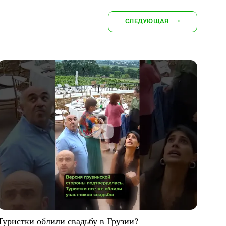
СЛЕДУЮЩАЯ
⟶
Туристки облили свадьбу в Грузии?