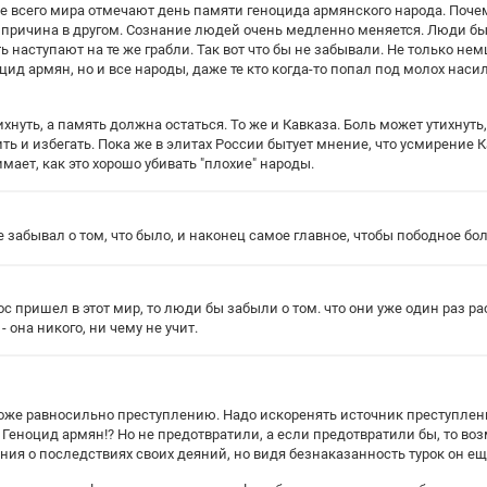
е всего мира отмечают день памяти геноцида армянского народа. Поче
 причина в другом. Сознание людей очень медленно меняется. Люди быс
ь наступают на те же грабли. Так вот что бы не забывали. Не только не
ид армян, но и все народы, даже те кто когда-то попал под молох наси
хнуть, а память должна остаться. То же и Кавказа. Боль может утихнут
 и избегать. Пока же в элитах России бытует мнение, что усмирение Ка
мает, как это хорошо убивать "плохие" народы.
 забывал о том, что было, и наконец самое главное, чтобы пободное бо
с пришел в этот мир, то люди бы забыли о том. что они уже один раз ра
- она никого, ни чему не учит.
оже равносильно преступлению. Надо искоренять источник преступлений
 Геноцид армян!? Но не предотвратили, а если предотвратили бы, то во
ния о последствиях своих деяний, но видя безнаказанность турок он ещ