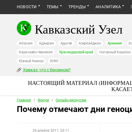
НОВОСТИ
ТЕМЫ
ТРЕНДЫ
АНАЛИТИКА
Кавказский Узел
Абхазия
Аджария
Адыгея
Азербайджан
Армения
А
Карачаево-Черкесия
Краснодарский край
Нагорный Карабах
Южный Кавказ
ЮФО
Кавказ: что с бензином?
НАСТОЯЩИЙ МАТЕРИАЛ (ИНФОРМАЦ
КАСАЕ
Главная
/
Форум
/
Онлайн-дискуссии
Почему отмечают дни геноц
24 апреля 2011, 20:11