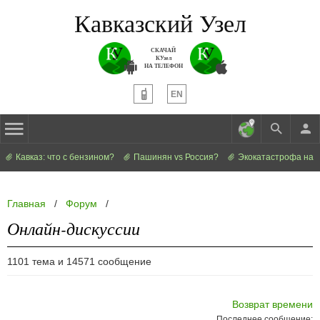
Кавказский Узел
СКАЧАЙ
КУзел
НА ТЕЛЕФОН
EN
Кавказ: что с бензином?
Пашинян vs Россия?
Экокатастрофа на 
Главная
/
Форум
/
Онлайн-дискуссии
1101 тема и 14571 сообщение
Возврат времени
Последнее сообщение: