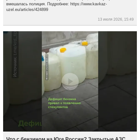
вмешалась полиция. Подробнее: https://www.kavkaz-
uzel.eu/articles/424899
13 июля 2026, 15:49
Что с бензином на Юге России? Закрытые АЗС,