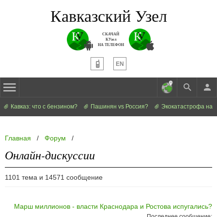
Кавказский Узел
СКАЧАЙ
КУзел
НА ТЕЛЕФОН
EN
Кавказ: что с бензином?
Пашинян vs Россия?
Экокатастрофа на 
Главная
/
Форум
/
Онлайн-дискуссии
1101 тема и 14571 сообщение
Марш миллионов - власти Краснодара и Ростова испугались?
Последнее сообщение: