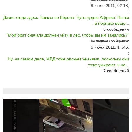
8 июля 2011, 02:18,
:
Дикие люди здесь. Кавказ не Европа. Чуть лудше Африки. Пытки
- в порядке веще...
3
сообщения
"Мой брат сначала должен уйти в лес, чтобы вы им занялись?"
Последнее сообщение:
5 июня 2011, 14:45,
:
Ну, на самом деле, МВД тоже рискует жизнями, поскольку они
тоже умирают. и не...
7
сообщений