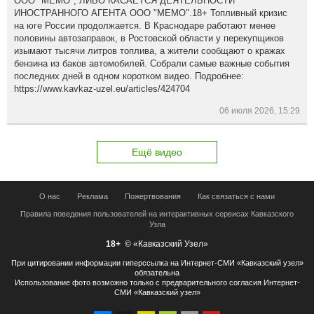
ООО "МЕМО", ЛИБО КАСАЕТСЯ ДЕЯТЕЛЬНОСТИ
ИНОСТРАННОГО АГЕНТА ООО "МЕМО".18+ Топливный кризис
на юге России продолжается. В Краснодаре работают менее
половины автозаправок, в Ростовской области у перекупщиков
изымают тысячи литров топлива, а жители сообщают о кражах
бензина из баков автомобилей. Собрали самые важные события
последних дней в одном коротком видео. Подробнее:
https://www.kavkaz-uzel.eu/articles/424704
06 июля 2026, 15:29
Ещё видео
О нас
Реклама
Пожертвования
Как связаться с нами
Правила поведения пользователей на интерактивных сервисах Кавказского
Узла
18+
© «Кавказский Узел»
При цитировании информации гиперссылка на Интернет-СМИ «Кавказский узел»
обязательна
Использование фото возможно только с предварительного согласия Интернет-
СМИ «Кавказский узел»