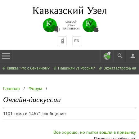
Кавказский Узел
СКАЧАЙ
КУзел
НА ТЕЛЕФОН
EN
Кавказ: что с бензином?
Пашинян vs Россия?
Экокатастрофа на 
Главная
/
Форум
/
Онлайн-дискуссии
1101 тема и 14571 сообщение
Все хорошо, но пытки вошли в привычку
Последнее сообщение: