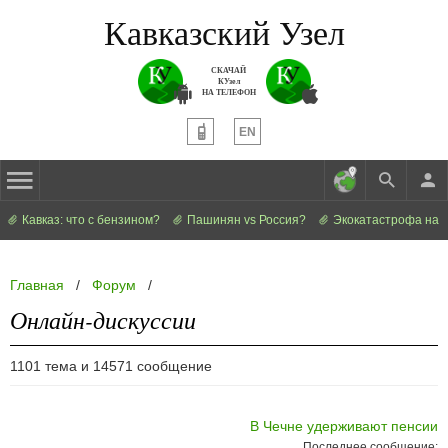
Кавказский Узел
СКАЧАЙ
КУзел
НА ТЕЛЕФОН
EN
Кавказ: что с бензином?
Пашинян vs Россия?
Экокатастрофа на 
Главная
/
Форум
/
Онлайн-дискуссии
1101 тема и 14571 сообщение
В Чечне удерживают пенсии
Последнее сообщение: