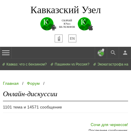
Кавказский Узел
СКАЧАЙ
КУзел
НА ТЕЛЕФОН
EN
Кавказ: что с бензином?
Пашинян vs Россия?
Экокатастрофа на 
Главная
/
Форум
/
Онлайн-дискуссии
1101 тема и 14571 сообщение
Сочи для черкесов!
Последнее сообщение: